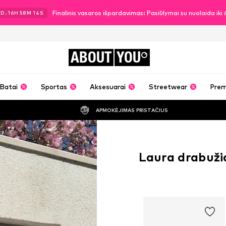
Finalinis vasaros išpardavimas: Pasiūlymai su nuolaida ik
1
D.
16
H
58
M
13
S
ABOUT
YOU
Batai
Sportas
Aksesuarai
Streetwear
Pre
APMOKĖJIMAS PRISTAČIUS
Laura drabuži