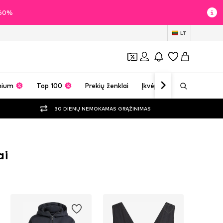
i 60%
LT
mium
Top 100
Prekių ženklai
Įkvėpimas
30 DIENŲ NEMOKAMAS GRĄŽINIMAS
ai