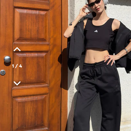
1
/
4