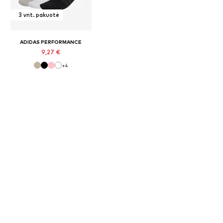
3 vnt. pakuotė
ADIDAS PERFORMANCE
9,27 €
+
4