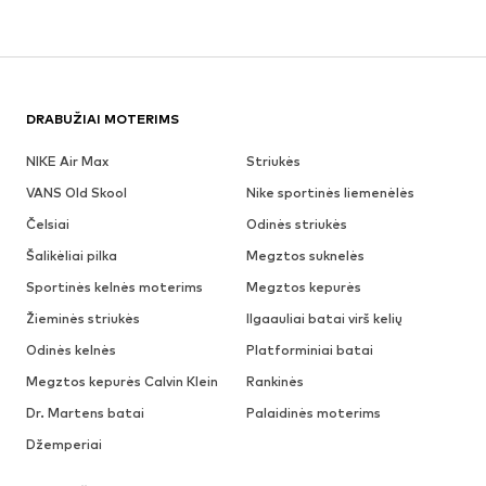
DRABUŽIAI MOTERIMS
NIKE Air Max
Striukės
VANS Old Skool
Nike sportinės liemenėlės
Čelsiai
Odinės striukės
Šalikėliai pilka
Megztos suknelės
Sportinės kelnės moterims
Megztos kepurės
Žieminės striukės
Ilgaauliai batai virš kelių
Odinės kelnės
Platforminiai batai
Megztos kepurės Calvin Klein
Rankinės
Dr. Martens batai
Palaidinės moterims
Džemperiai