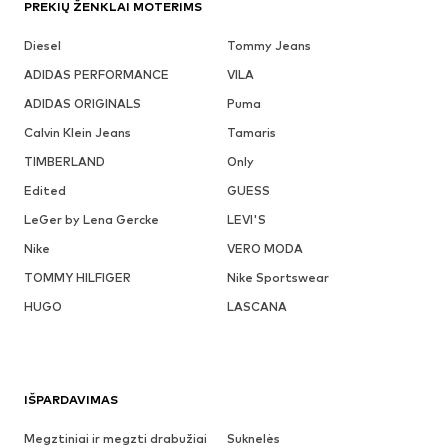
PREKIŲ ŽENKLAI MOTERIMS
Diesel
Tommy Jeans
ADIDAS PERFORMANCE
VILA
ADIDAS ORIGINALS
Puma
Calvin Klein Jeans
Tamaris
TIMBERLAND
Only
Edited
GUESS
LeGer by Lena Gercke
LEVI'S
Nike
VERO MODA
TOMMY HILFIGER
Nike Sportswear
HUGO
LASCANA
IŠPARDAVIMAS
Megztiniai ir megzti drabužiai
Suknelės