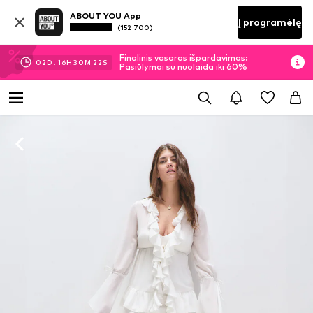
ABOUT YOU App
Į programėlę
(152 700)
Finalinis vasaros išpardavimas:
02
D.
16
H
30
M
22
S
Pasiūlymai su nuolaida iki 60%