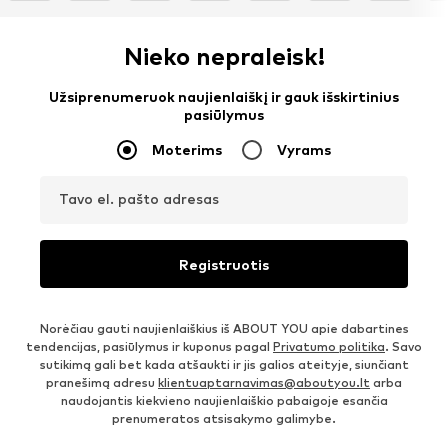
Nieko nepraleisk!
Užsiprenumeruok naujienlaiškį ir gauk išskirtinius
pasiūlymus
Moterims
Vyrams
Tavo el. pašto adresas
Registruotis
Norėčiau gauti naujienlaiškius iš ABOUT YOU apie dabartines
tendencijas, pasiūlymus ir kuponus pagal
Privatumo politika
. Savo
sutikimą gali bet kada atšaukti ir jis galios ateityje, siunčiant
pranešimą adresu
klientuaptarnavimas@aboutyou.lt
arba
naudojantis kiekvieno naujienlaiškio pabaigoje esančia
prenumeratos atsisakymo galimybe.