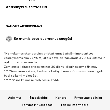
Apatiniai
Palaidinės ir tunikos
Atsisakyti sutarties čia
Paltai
Sijonai
Maudymosi drabužiai
Džemperiai
Švarkai
Kombinezonai
SAUGUS APSIPIRKIMAS
Dideli dydžiai
Drabužiai nėščiosioms
Proginiai
Išskirtiniai
Su mumis tavo duomenys saugūs!
Antrinis panaudojimas
*Nemokamas standartinis pristatymas į atsiėmimo punktus
BATAI
užsakymams nuo 24,90 €, kitais atvejais taikomas 3,90 € siuntimo ir
aptarnavimo mokestis.
Naujienos
Šiuo metu paklausu
Žemiausia kaina per paskutines 30 dienų iki kainos sumažinimo.
****Nemokamai iš visų Lietuvos tinklų. Skambučiams iš užsienio gali
Sportbačiai
Aulinukai
būti taikomi mokesčiai.
Batai su kulniukais
Auliniai batai
******Visos kainos nurodytos su PVM.
Basutės ir šlepetės
Bateliai
Sportiniai batai
Balerinos
Apie mus
Žiniasklaidai
Karjera
Privatumo politika
Įsispiriami bateliai
Šlepetės
Sąlygos ir nuostatos
Teisinė informacija
Išskirtiniai