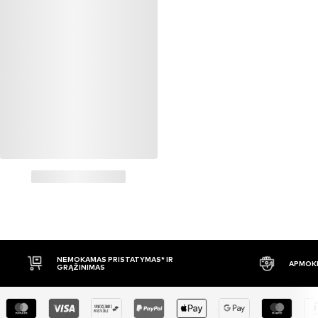
NEMOKAMAS PRISTATYMAS* IR
APMOKĖ
GRĄŽINIMAS