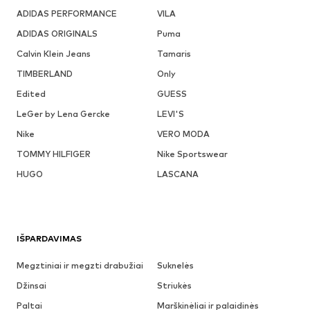
ADIDAS PERFORMANCE
VILA
ADIDAS ORIGINALS
Puma
Calvin Klein Jeans
Tamaris
TIMBERLAND
Only
Edited
GUESS
LeGer by Lena Gercke
LEVI'S
Nike
VERO MODA
TOMMY HILFIGER
Nike Sportswear
HUGO
LASCANA
IŠPARDAVIMAS
Megztiniai ir megzti drabužiai
Suknelės
Džinsai
Striukės
Paltai
Marškinėliai ir palaidinės