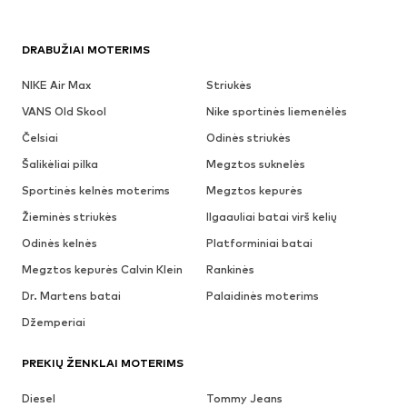
DRABUŽIAI MOTERIMS
NIKE Air Max
Striukės
VANS Old Skool
Nike sportinės liemenėlės
Čelsiai
Odinės striukės
Šalikėliai pilka
Megztos suknelės
Sportinės kelnės moterims
Megztos kepurės
Žieminės striukės
Ilgaauliai batai virš kelių
Odinės kelnės
Platforminiai batai
Megztos kepurės Calvin Klein
Rankinės
Dr. Martens batai
Palaidinės moterims
Džemperiai
PREKIŲ ŽENKLAI MOTERIMS
Diesel
Tommy Jeans