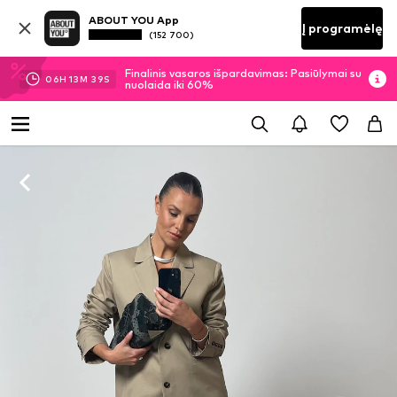
ABOUT YOU App
Į programėlę
(152 700)
Finalinis vasaros išpardavimas: Pasiūlymai su
06
H
13
M
38
S
nuolaida iki 60%