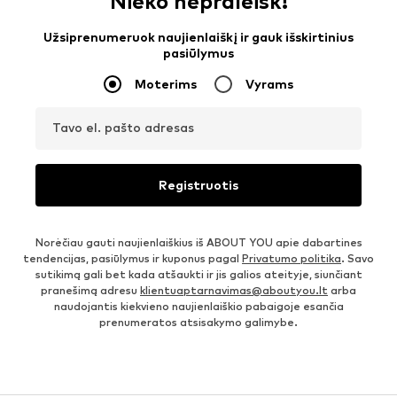
Nieko nepraleisk!
Užsiprenumeruok naujienlaiškį ir gauk išskirtinius
pasiūlymus
Moterims
Vyrams
Tavo el. pašto adresas
Registruotis
Norėčiau gauti naujienlaiškius iš ABOUT YOU apie dabartines
tendencijas, pasiūlymus ir kuponus pagal
Privatumo politika
. Savo
sutikimą gali bet kada atšaukti ir jis galios ateityje, siunčiant
pranešimą adresu
klientuaptarnavimas@aboutyou.lt
arba
naudojantis kiekvieno naujienlaiškio pabaigoje esančia
prenumeratos atsisakymo galimybe.