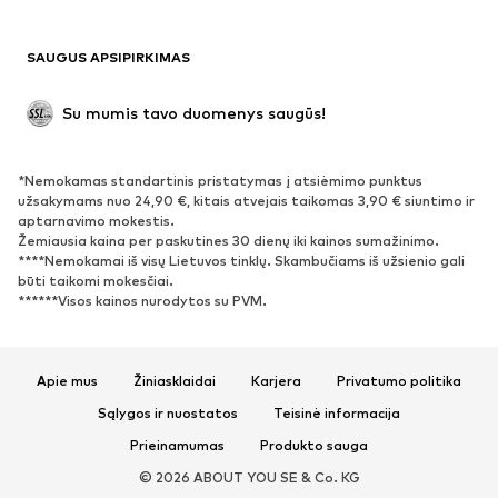
Maudymosi drabužiai
Džemperiai
Švarkai
Kombinezonai
SAUGUS APSIPIRKIMAS
Dideli dydžiai
Drabužiai nėščiosioms
Proginiai
Išskirtiniai
Su mumis tavo duomenys saugūs!
Antrinis panaudojimas
*Nemokamas standartinis pristatymas į atsiėmimo punktus
BATAI
užsakymams nuo 24,90 €, kitais atvejais taikomas 3,90 € siuntimo ir
aptarnavimo mokestis.
Naujienos
Šiuo metu paklausu
Žemiausia kaina per paskutines 30 dienų iki kainos sumažinimo.
****Nemokamai iš visų Lietuvos tinklų. Skambučiams iš užsienio gali
Sportbačiai
Aulinukai
būti taikomi mokesčiai.
Batai su kulniukais
Auliniai batai
******Visos kainos nurodytos su PVM.
Basutės ir šlepetės
Bateliai
Sportiniai batai
Balerinos
Apie mus
Žiniasklaidai
Karjera
Privatumo politika
Įsispiriami bateliai
Šlepetės
Sąlygos ir nuostatos
Teisinė informacija
Išskirtiniai
Prieinamumas
Produkto sauga
SPORTAS
© 2026 ABOUT YOU SE & Co. KG