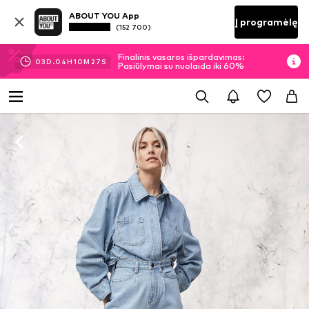
ABOUT YOU App
Į programėlę
(152 700)
Finalinis vasaros išpardavimas:
03
D.
04
H
10
M
26
S
Pasiūlymai su nuolaida iki 60%