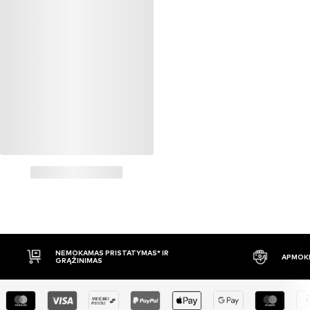
NEMOKAMAS PRISTATYMAS* IR
APMOKĖ
GRĄŽINIMAS