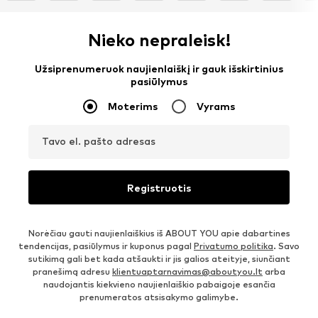
Nieko nepraleisk!
Užsiprenumeruok naujienlaiškį ir gauk išskirtinius
pasiūlymus
Moterims
Vyrams
Tavo el. pašto adresas
Registruotis
Norėčiau gauti naujienlaiškius iš ABOUT YOU apie dabartines
tendencijas, pasiūlymus ir kuponus pagal
Privatumo politika
. Savo
sutikimą gali bet kada atšaukti ir jis galios ateityje, siunčiant
pranešimą adresu
klientuaptarnavimas@aboutyou.lt
arba
naudojantis kiekvieno naujienlaiškio pabaigoje esančia
prenumeratos atsisakymo galimybe.