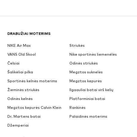
DRABUŽIAI MOTERIMS
NIKE Air Max
Striukės
VANS Old Skool
Nike sportinės liemenėlės
Čelsiai
Odinės striukės
Šalikėliai pilka
Megztos suknelės
Sportinės kelnės moterims
Megztos kepurės
Žieminės striukės
Ilgaauliai batai virš kelių
Odinės kelnės
Platforminiai batai
Megztos kepurės Calvin Klein
Rankinės
Dr. Martens batai
Palaidinės moterims
Džemperiai