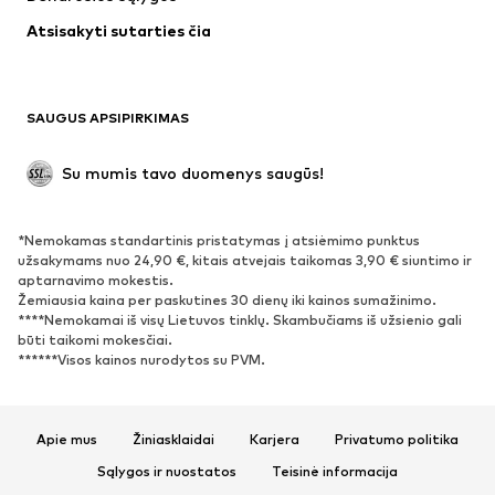
Apatiniai
Palaidinės ir tunikos
Atsisakyti sutarties čia
Paltai
Sijonai
Maudymosi drabužiai
Džemperiai
Švarkai
Kombinezonai
SAUGUS APSIPIRKIMAS
Dideli dydžiai
Drabužiai nėščiosioms
Proginiai
Išskirtiniai
Su mumis tavo duomenys saugūs!
Antrinis panaudojimas
*Nemokamas standartinis pristatymas į atsiėmimo punktus
BATAI
užsakymams nuo 24,90 €, kitais atvejais taikomas 3,90 € siuntimo ir
aptarnavimo mokestis.
Naujienos
Šiuo metu paklausu
Žemiausia kaina per paskutines 30 dienų iki kainos sumažinimo.
****Nemokamai iš visų Lietuvos tinklų. Skambučiams iš užsienio gali
Sportbačiai
Aulinukai
būti taikomi mokesčiai.
Batai su kulniukais
Auliniai batai
******Visos kainos nurodytos su PVM.
Basutės ir šlepetės
Bateliai
Sportiniai batai
Balerinos
Apie mus
Žiniasklaidai
Karjera
Privatumo politika
Įsispiriami bateliai
Šlepetės
Sąlygos ir nuostatos
Teisinė informacija
Išskirtiniai