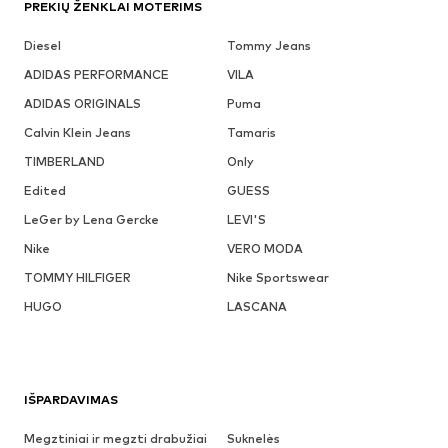
PREKIŲ ŽENKLAI MOTERIMS
Diesel
Tommy Jeans
ADIDAS PERFORMANCE
VILA
ADIDAS ORIGINALS
Puma
Calvin Klein Jeans
Tamaris
TIMBERLAND
Only
Edited
GUESS
LeGer by Lena Gercke
LEVI'S
Nike
VERO MODA
TOMMY HILFIGER
Nike Sportswear
HUGO
LASCANA
IŠPARDAVIMAS
Megztiniai ir megzti drabužiai
Suknelės