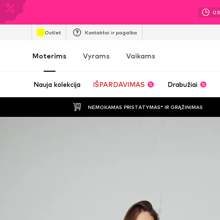
0
Outlet
Kontaktai ir pagalba
Moterims
Vyrams
Vaikams
Nauja kolekcija
IŠPARDAVIMAS
Drabužiai
NEMOKAMAS PRISTATYMAS* IR GRĄŽINIMAS