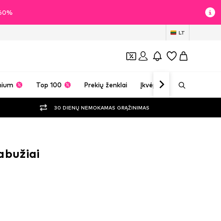
i 60%
LT
mium
Top 100
Prekių ženklai
Įkvėpimas
30 DIENŲ NEMOKAMAS GRĄŽINIMAS
abužiai