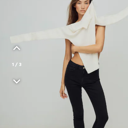
1
/
3