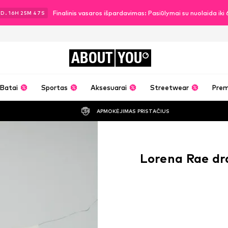
Finalinis vasaros išpardavimas: Pasiūlymai su nuolaida ik
3
D.
16
H
25
M
46
S
ABOUT
YOU
Batai
Sportas
Aksesuarai
Streetwear
Pre
APMOKĖJIMAS PRISTAČIUS
Lorena Rae dr