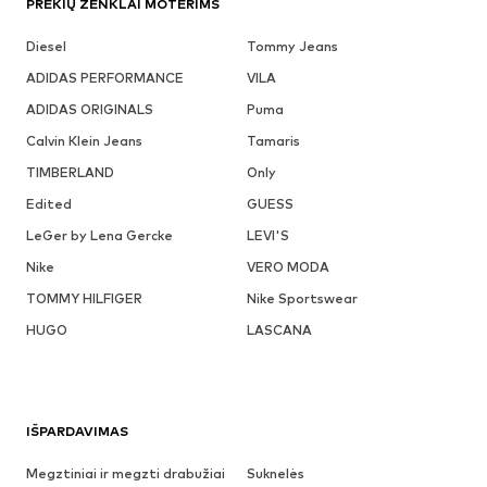
PREKIŲ ŽENKLAI MOTERIMS
Diesel
Tommy Jeans
ADIDAS PERFORMANCE
VILA
ADIDAS ORIGINALS
Puma
Calvin Klein Jeans
Tamaris
TIMBERLAND
Only
Edited
GUESS
LeGer by Lena Gercke
LEVI'S
Nike
VERO MODA
TOMMY HILFIGER
Nike Sportswear
HUGO
LASCANA
IŠPARDAVIMAS
Megztiniai ir megzti drabužiai
Suknelės