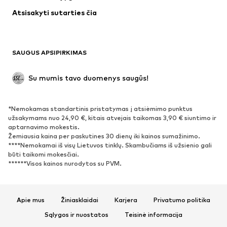
Apatiniai
Palaidinės ir tunikos
Atsisakyti sutarties čia
Paltai
Sijonai
Maudymosi drabužiai
Džemperiai
Švarkai
Kombinezonai
SAUGUS APSIPIRKIMAS
Dideli dydžiai
Drabužiai nėščiosioms
Proginiai
Išskirtiniai
Su mumis tavo duomenys saugūs!
Antrinis panaudojimas
*Nemokamas standartinis pristatymas į atsiėmimo punktus
BATAI
užsakymams nuo 24,90 €, kitais atvejais taikomas 3,90 € siuntimo ir
aptarnavimo mokestis.
Naujienos
Šiuo metu paklausu
Žemiausia kaina per paskutines 30 dienų iki kainos sumažinimo.
****Nemokamai iš visų Lietuvos tinklų. Skambučiams iš užsienio gali
Sportbačiai
Aulinukai
būti taikomi mokesčiai.
Batai su kulniukais
Auliniai batai
******Visos kainos nurodytos su PVM.
Basutės ir šlepetės
Bateliai
Sportiniai batai
Balerinos
Apie mus
Žiniasklaidai
Karjera
Privatumo politika
Įsispiriami bateliai
Šlepetės
Sąlygos ir nuostatos
Teisinė informacija
Išskirtiniai