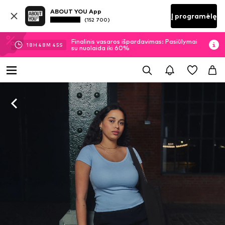
ABOUT YOU App
Į programėlę
(152 700)
Finalinis vasaros išpardavimas: Pasiūlymai
18
H
48
M
44
S
su nuolaida iki 60%