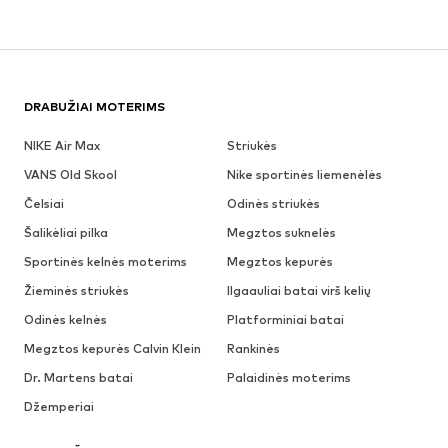
DRABUŽIAI MOTERIMS
NIKE Air Max
Striukės
VANS Old Skool
Nike sportinės liemenėlės
Čelsiai
Odinės striukės
Šalikėliai pilka
Megztos suknelės
Sportinės kelnės moterims
Megztos kepurės
Žieminės striukės
Ilgaauliai batai virš kelių
Odinės kelnės
Platforminiai batai
Megztos kepurės Calvin Klein
Rankinės
Dr. Martens batai
Palaidinės moterims
Džemperiai