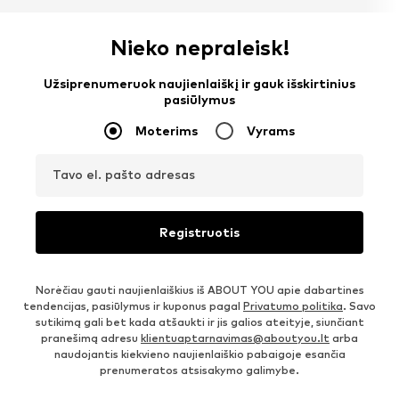
Nieko nepraleisk!
Užsiprenumeruok naujienlaiškį ir gauk išskirtinius
pasiūlymus
Moterims
Vyrams
Tavo el. pašto adresas
Registruotis
Norėčiau gauti naujienlaiškius iš ABOUT YOU apie dabartines
tendencijas, pasiūlymus ir kuponus pagal
Privatumo politika
. Savo
sutikimą gali bet kada atšaukti ir jis galios ateityje, siunčiant
pranešimą adresu
klientuaptarnavimas@aboutyou.lt
arba
naudojantis kiekvieno naujienlaiškio pabaigoje esančia
prenumeratos atsisakymo galimybe.