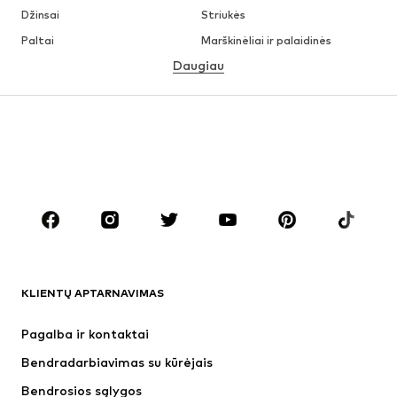
Džinsai
Striukės
Paltai
Marškinėliai ir palaidinės
Daugiau
Kelnės
Apatiniai
Sijonai
Palaidinės ir tunikos
Džemperiai
Švarkai
Maudymosi drabužiai
Kombinezonai
Dideli dydžiai
Drabužiai nėščiosioms
Batai
Sportas
Aksesuarai
Premium
DRABUŽIAI
KLIENTŲ APTARNAVIMAS
Naujienos
Šiuo metu paklausu
Suknelės
Džinsai
Pagalba ir kontaktai
Marškinėliai ir palaidinės
Kelnės
Bendradarbiavimas su kūrėjais
Striukės
Megztiniai ir megzti drabužiai
Bendrosios sąlygos