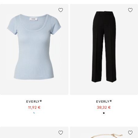
EVERLY®
EVERLY®
11,92 €
38,32 €