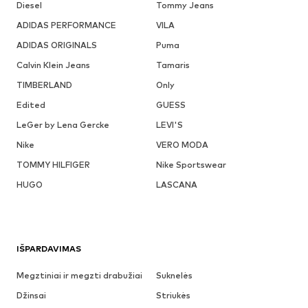
Diesel
Tommy Jeans
ADIDAS PERFORMANCE
VILA
ADIDAS ORIGINALS
Puma
Calvin Klein Jeans
Tamaris
TIMBERLAND
Only
Edited
GUESS
LeGer by Lena Gercke
LEVI'S
Nike
VERO MODA
TOMMY HILFIGER
Nike Sportswear
HUGO
LASCANA
IŠPARDAVIMAS
Megztiniai ir megzti drabužiai
Suknelės
Džinsai
Striukės