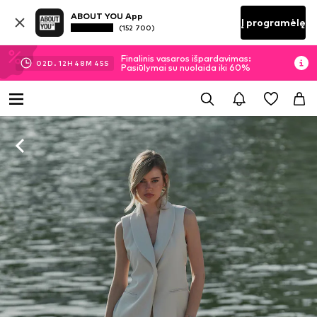
ABOUT YOU App
Į programėlę
(152 700)
Finalinis vasaros išpardavimas:
02
D.
12
H
48
M
45
S
Pasiūlymai su nuolaida iki 60%