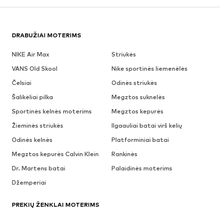
DRABUŽIAI MOTERIMS
NIKE Air Max
Striukės
VANS Old Skool
Nike sportinės liemenėlės
Čelsiai
Odinės striukės
Šalikėliai pilka
Megztos suknelės
Sportinės kelnės moterims
Megztos kepurės
Žieminės striukės
Ilgaauliai batai virš kelių
Odinės kelnės
Platforminiai batai
Megztos kepurės Calvin Klein
Rankinės
Dr. Martens batai
Palaidinės moterims
Džemperiai
PREKIŲ ŽENKLAI MOTERIMS