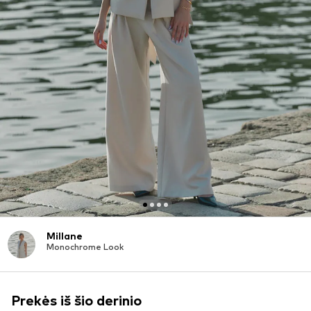
Millane
Monochrome Look
Prekės iš šio derinio