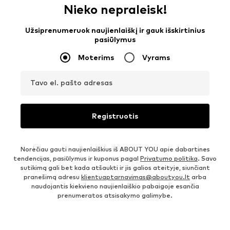
Nieko nepraleisk!
Užsiprenumeruok naujienlaiškį ir gauk išskirtinius
pasiūlymus
Moterims
Vyrams
Tavo el. pašto adresas
Registruotis
Norėčiau gauti naujienlaiškius iš ABOUT YOU apie dabartines
tendencijas, pasiūlymus ir kuponus pagal
Privatumo politika
. Savo
sutikimą gali bet kada atšaukti ir jis galios ateityje, siunčiant
pranešimą adresu
klientuaptarnavimas@aboutyou.lt
arba
naudojantis kiekvieno naujienlaiškio pabaigoje esančia
prenumeratos atsisakymo galimybe.