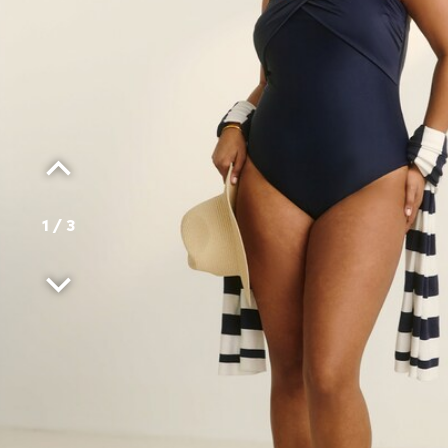
1
/
3