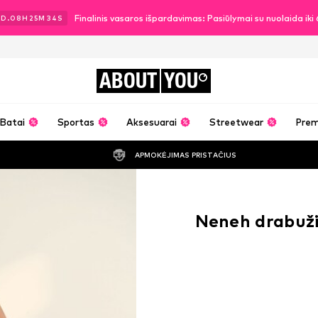
Finalinis vasaros išpardavimas: Pasiūlymai su nuolaida ik
2
D.
08
H
25
M
33
S
ABOUT
YOU
Batai
Sportas
Aksesuarai
Streetwear
Pre
APMOKĖJIMAS PRISTAČIUS
Neneh drabuži