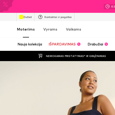
0
Outlet
Kontaktai ir pagalba
Moterims
Vyrams
Vaikams
Nauja kolekcija
IŠPARDAVIMAS
Drabužiai
NEMOKAMAS PRISTATYMAS* IR GRĄŽINIMAS