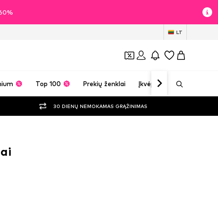
i 60%
LT
mium
Top 100
Prekių ženklai
Įkvėpimas
30 DIENŲ NEMOKAMAS GRĄŽINIMAS
ai