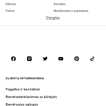
Džinsai
Striukės
Paltai
Marškinėliai ir palaidinės
Daugiau
Kelnės
Apatiniai
Sijonai
Palaidinės ir tunikos
Džemperiai
Švarkai
Maudymosi drabužiai
Kombinezonai
Dideli dydžiai
Drabužiai nėščiosioms
Batai
Sportas
Aksesuarai
Premium
DRABUŽIAI
KLIENTŲ APTARNAVIMAS
Naujienos
Šiuo metu paklausu
Suknelės
Džinsai
Pagalba ir kontaktai
Marškinėliai ir palaidinės
Kelnės
Bendradarbiavimas su kūrėjais
Striukės
Megztiniai ir megzti drabužiai
Bendrosios sąlygos