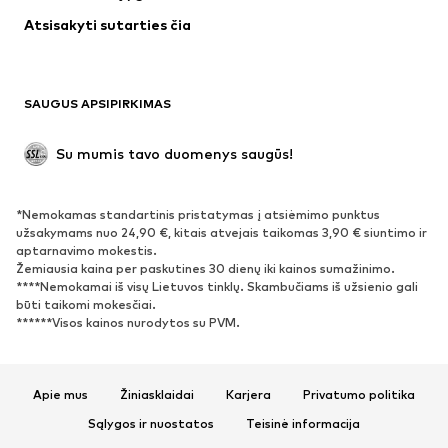
Apatiniai
Palaidinės ir tunikos
Atsisakyti sutarties čia
Paltai
Sijonai
Maudymosi drabužiai
Džemperiai
Švarkai
Kombinezonai
SAUGUS APSIPIRKIMAS
Dideli dydžiai
Drabužiai nėščiosioms
Proginiai
Išskirtiniai
Su mumis tavo duomenys saugūs!
Antrinis panaudojimas
*Nemokamas standartinis pristatymas į atsiėmimo punktus
BATAI
užsakymams nuo 24,90 €, kitais atvejais taikomas 3,90 € siuntimo ir
aptarnavimo mokestis.
Naujienos
Šiuo metu paklausu
Žemiausia kaina per paskutines 30 dienų iki kainos sumažinimo.
****Nemokamai iš visų Lietuvos tinklų. Skambučiams iš užsienio gali
Sportbačiai
Aulinukai
būti taikomi mokesčiai.
Batai su kulniukais
Auliniai batai
******Visos kainos nurodytos su PVM.
Basutės ir šlepetės
Bateliai
Sportiniai batai
Balerinos
Apie mus
Žiniasklaidai
Karjera
Privatumo politika
Įsispiriami bateliai
Šlepetės
Sąlygos ir nuostatos
Teisinė informacija
Išskirtiniai