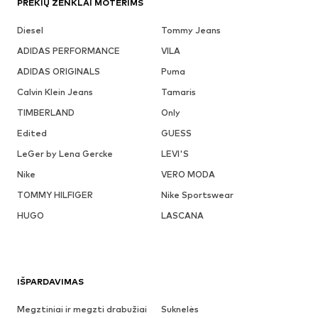
PREKIŲ ŽENKLAI MOTERIMS
Diesel
Tommy Jeans
ADIDAS PERFORMANCE
VILA
ADIDAS ORIGINALS
Puma
Calvin Klein Jeans
Tamaris
TIMBERLAND
Only
Edited
GUESS
LeGer by Lena Gercke
LEVI'S
Nike
VERO MODA
TOMMY HILFIGER
Nike Sportswear
HUGO
LASCANA
IŠPARDAVIMAS
Megztiniai ir megzti drabužiai
Suknelės