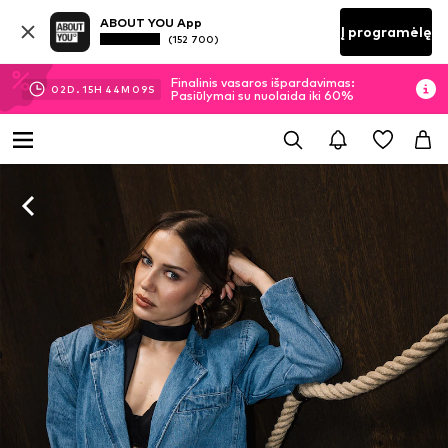
ABOUT YOU App
Į programėlę
(152 700)
Finalinis vasaros išpardavimas:
02
D.
15
H
44
M
08
S
Pasiūlymai su nuolaida iki 60%