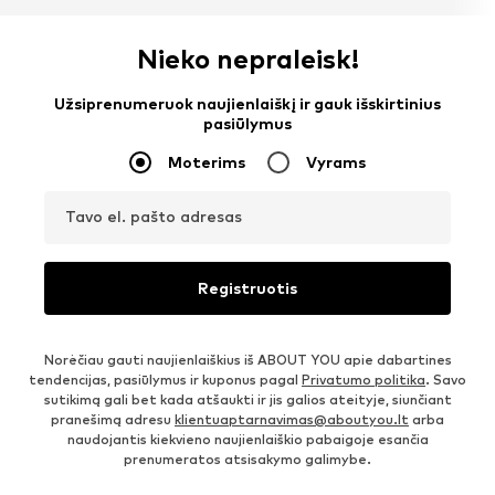
Nieko nepraleisk!
Užsiprenumeruok naujienlaiškį ir gauk išskirtinius
pasiūlymus
Moterims
Vyrams
Tavo el. pašto adresas
Registruotis
Norėčiau gauti naujienlaiškius iš ABOUT YOU apie dabartines
tendencijas, pasiūlymus ir kuponus pagal
Privatumo politika
. Savo
sutikimą gali bet kada atšaukti ir jis galios ateityje, siunčiant
pranešimą adresu
klientuaptarnavimas@aboutyou.lt
arba
naudojantis kiekvieno naujienlaiškio pabaigoje esančia
prenumeratos atsisakymo galimybe.