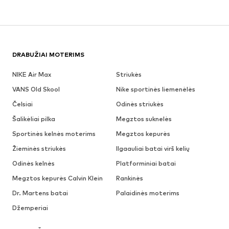
DRABUŽIAI MOTERIMS
NIKE Air Max
Striukės
VANS Old Skool
Nike sportinės liemenėlės
Čelsiai
Odinės striukės
Šalikėliai pilka
Megztos suknelės
Sportinės kelnės moterims
Megztos kepurės
Žieminės striukės
Ilgaauliai batai virš kelių
Odinės kelnės
Platforminiai batai
Megztos kepurės Calvin Klein
Rankinės
Dr. Martens batai
Palaidinės moterims
Džemperiai