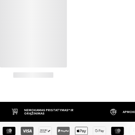
NEMOKAMAS PRISTATYMAS* IR
APMOKĖ
GRĄŽINIMAS