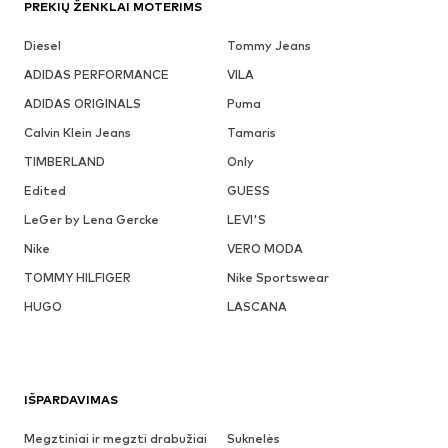
PREKIŲ ŽENKLAI MOTERIMS
Diesel
Tommy Jeans
ADIDAS PERFORMANCE
VILA
ADIDAS ORIGINALS
Puma
Calvin Klein Jeans
Tamaris
TIMBERLAND
Only
Edited
GUESS
LeGer by Lena Gercke
LEVI'S
Nike
VERO MODA
TOMMY HILFIGER
Nike Sportswear
HUGO
LASCANA
IŠPARDAVIMAS
Megztiniai ir megzti drabužiai
Suknelės