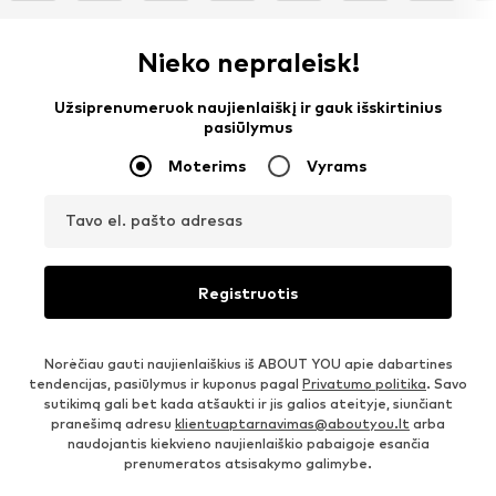
Nieko nepraleisk!
Užsiprenumeruok naujienlaiškį ir gauk išskirtinius
pasiūlymus
Moterims
Vyrams
Tavo el. pašto adresas
Registruotis
Norėčiau gauti naujienlaiškius iš ABOUT YOU apie dabartines
tendencijas, pasiūlymus ir kuponus pagal
Privatumo politika
. Savo
sutikimą gali bet kada atšaukti ir jis galios ateityje, siunčiant
pranešimą adresu
klientuaptarnavimas@aboutyou.lt
arba
naudojantis kiekvieno naujienlaiškio pabaigoje esančia
prenumeratos atsisakymo galimybe.