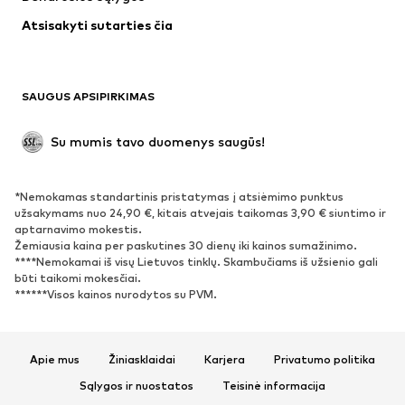
Apatiniai
Palaidinės ir tunikos
Atsisakyti sutarties čia
Paltai
Sijonai
Maudymosi drabužiai
Džemperiai
Švarkai
Kombinezonai
SAUGUS APSIPIRKIMAS
Dideli dydžiai
Drabužiai nėščiosioms
Proginiai
Išskirtiniai
Su mumis tavo duomenys saugūs!
Antrinis panaudojimas
*Nemokamas standartinis pristatymas į atsiėmimo punktus
BATAI
užsakymams nuo 24,90 €, kitais atvejais taikomas 3,90 € siuntimo ir
aptarnavimo mokestis.
Naujienos
Šiuo metu paklausu
Žemiausia kaina per paskutines 30 dienų iki kainos sumažinimo.
****Nemokamai iš visų Lietuvos tinklų. Skambučiams iš užsienio gali
Sportbačiai
Aulinukai
būti taikomi mokesčiai.
Batai su kulniukais
Auliniai batai
******Visos kainos nurodytos su PVM.
Basutės ir šlepetės
Bateliai
Sportiniai batai
Balerinos
Apie mus
Žiniasklaidai
Karjera
Privatumo politika
Įsispiriami bateliai
Šlepetės
Sąlygos ir nuostatos
Teisinė informacija
Išskirtiniai