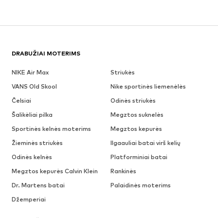
DRABUŽIAI MOTERIMS
NIKE Air Max
Striukės
VANS Old Skool
Nike sportinės liemenėlės
Čelsiai
Odinės striukės
Šalikėliai pilka
Megztos suknelės
Sportinės kelnės moterims
Megztos kepurės
Žieminės striukės
Ilgaauliai batai virš kelių
Odinės kelnės
Platforminiai batai
Megztos kepurės Calvin Klein
Rankinės
Dr. Martens batai
Palaidinės moterims
Džemperiai