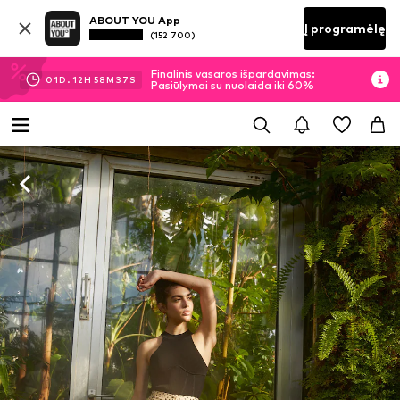
ABOUT YOU App
Į programėlę
(152 700)
Finalinis vasaros išpardavimas:
01
D.
12
H
58
M
37
S
Pasiūlymai su nuolaida iki 60%