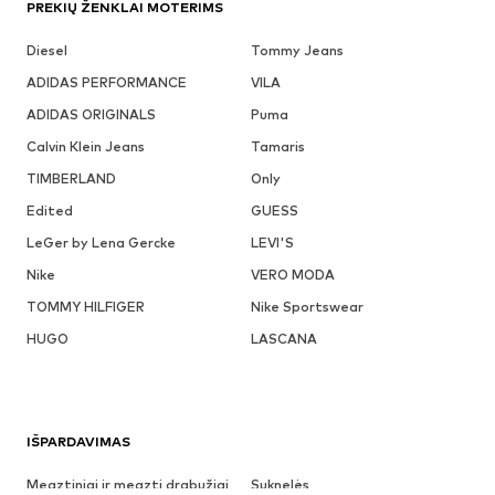
PREKIŲ ŽENKLAI MOTERIMS
Diesel
Tommy Jeans
ADIDAS PERFORMANCE
VILA
ADIDAS ORIGINALS
Puma
Calvin Klein Jeans
Tamaris
TIMBERLAND
Only
Edited
GUESS
LeGer by Lena Gercke
LEVI'S
Nike
VERO MODA
TOMMY HILFIGER
Nike Sportswear
HUGO
LASCANA
IŠPARDAVIMAS
Megztiniai ir megzti drabužiai
Suknelės