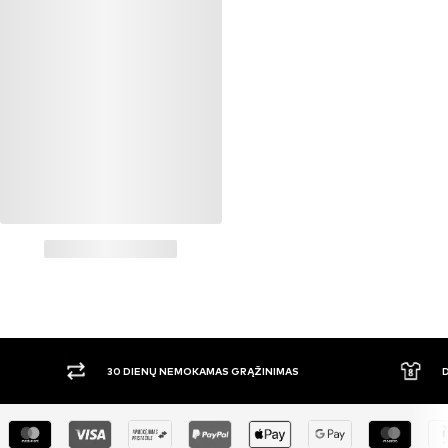
30 DIENŲ NEMOKAMAS GRĄŽINIMAS
DIDE