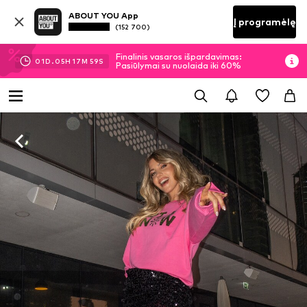
ABOUT YOU App
Į programėlę
(152 700)
Finalinis vasaros išpardavimas:
01
D.
05
H
17
M
59
S
Pasiūlymai su nuolaida iki 60%