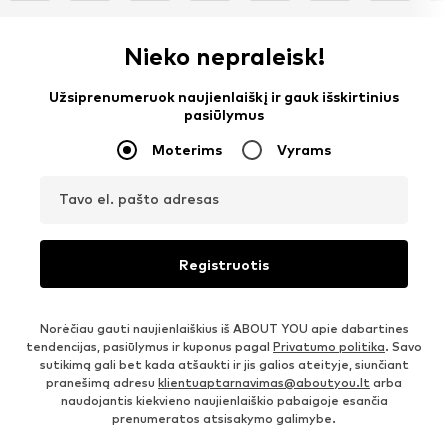
Nieko nepraleisk!
Užsiprenumeruok naujienlaiškį ir gauk išskirtinius
pasiūlymus
Moterims
Vyrams
Tavo el. pašto adresas
Registruotis
Norėčiau gauti naujienlaiškius iš ABOUT YOU apie dabartines
tendencijas, pasiūlymus ir kuponus pagal
Privatumo politika
. Savo
sutikimą gali bet kada atšaukti ir jis galios ateityje, siunčiant
pranešimą adresu
klientuaptarnavimas@aboutyou.lt
arba
naudojantis kiekvieno naujienlaiškio pabaigoje esančia
prenumeratos atsisakymo galimybe.