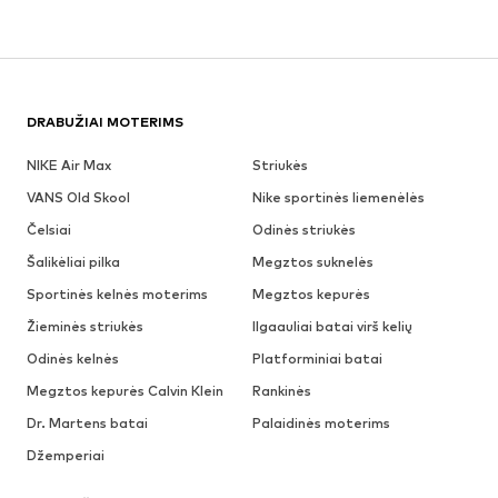
DRABUŽIAI MOTERIMS
NIKE Air Max
Striukės
VANS Old Skool
Nike sportinės liemenėlės
Čelsiai
Odinės striukės
Šalikėliai pilka
Megztos suknelės
Sportinės kelnės moterims
Megztos kepurės
Žieminės striukės
Ilgaauliai batai virš kelių
Odinės kelnės
Platforminiai batai
Megztos kepurės Calvin Klein
Rankinės
Dr. Martens batai
Palaidinės moterims
Džemperiai