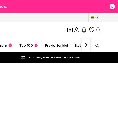
i 60%
LT
mium
Top 100
Prekių ženklai
Įkvėpimas
30 DIENŲ NEMOKAMAS GRĄŽINIMAS
ou drabužiai