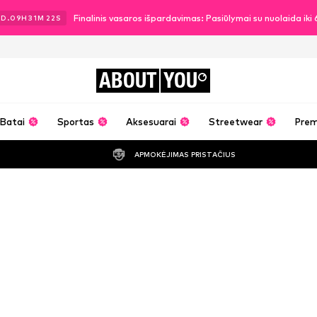
Finalinis vasaros išpardavimas: Pasiūlymai su nuolaida ik
1
D.
09
H
31
M
21
S
ABOUT
YOU
Batai
Sportas
Aksesuarai
Streetwear
Pre
APMOKĖJIMAS PRISTAČIUS
Sofia Tsakirid