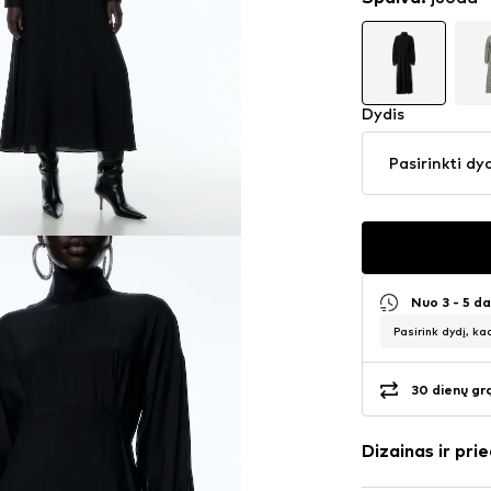
Dydis
Pasirinkti dy
Nuo 3 - 5 d
Pasirink dydį, ka
30 dienų gr
Dizainas ir prie