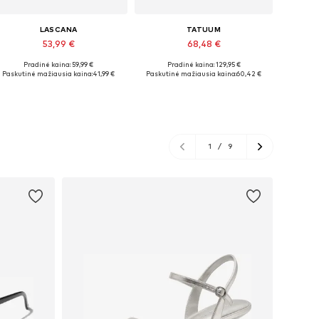
LASCANA
TATUUM
53,99 €
68,48 €
Pradinė kaina: 59,99 €
Pradinė kaina: 129,95 €
Galimi dydžiai: 34, 36, 38, 40, 42, 44
Galimi dydžiai: 34, 38, 40
Paskutinė mažiausia kaina:
41,99 €
Paskutinė mažiausia kaina:
60,42 €
Į krepšelį
Į krepšelį
1
/
9