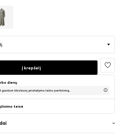
dį
Į krepšelį
arbo dienų
d gautum tikslesnį pristatymo laiko įvertinimą.
ąžinimo teisė
dai