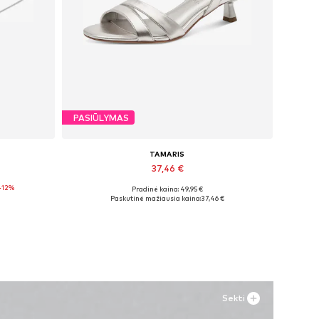
PASIŪLYMAS
TAMARIS
37,46 €
-12%
Pradinė kaina: 49,95 €
Galimi dydžiai: 36, 37
Paskutinė mažiausia kaina:
37,46 €
Į krepšelį
Sekti