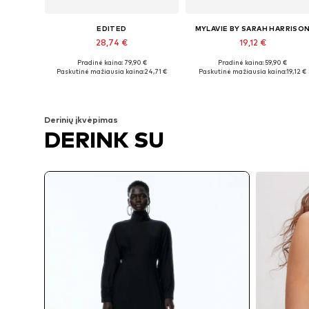
EDITED
MYLAVIE BY SARAH HARRISO
28,74 €
19,12 €
Pradinė kaina: 79,90 €
Pradinė kaina: 59,90 €
Galimi dydžiai: 34, 36, 38, 40, 42
Galimi dydžiai: 36, 38, 40, 42
Paskutinė mažiausia kaina:
24,71 €
Paskutinė mažiausia kaina:
19,12 €
Į krepšelį
Į krepšelį
Derinių įkvėpimas
DERINK SU