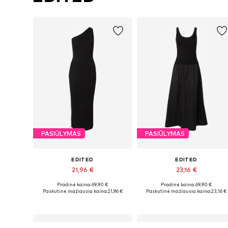
PASIŪLYMAS
PASIŪLYMAS
EDITED
EDITED
21,96 €
23,16 €
Pradinė kaina: 69,90 €
Pradinė kaina: 69,90 €
Galimi dydžiai: 34, 36, 38, 40, 42
Galimi dydžiai: 34, 36, 38, 40
Paskutinė mažiausia kaina:
21,96 €
Paskutinė mažiausia kaina:
23,16 €
Į krepšelį
Į krepšelį