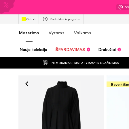
0
Outlet
Kontaktai ir pagalba
Moterims
Vyrams
Vaikams
Nauja kolekcija
IŠPARDAVIMAS
Drabužiai
NEMOKAMAS PRISTATYMAS* IR GRĄŽINIMAS
Beveik iš