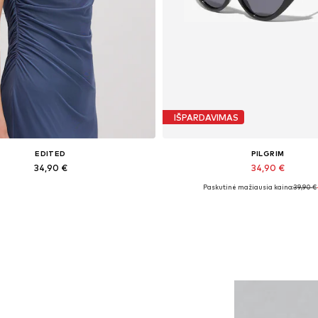
IŠPARDAVIMAS
EDITED
PILGRIM
34,90 €
34,90 €
Paskutinė mažiausia kaina:
39,90 €
Galimi dydžiai: 1
Galimi dydžiai: One Size
Į krepšelį
Į krepšelį