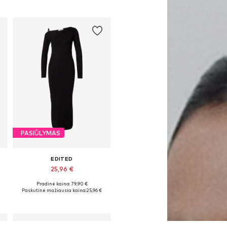
PASIŪLYMAS
EDITED
25,96 €
Pradinė kaina: 79,90 €
Galimi dydžiai: 34, 36, 38, 40, 42
Paskutinė mažiausia kaina:
25,96 €
Į krepšelį