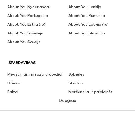
About You Nyderlandai
About You Lenkija
About You Portugalija
About You Rumunija
About You Estija (ru)
About You Latvija (ru)
About You Slovakija
About You Slovėnija
About You Švedija
IŠPARDAVIMAS
Megztiniai ir megzti drabužiai
Suknelės
Džinsai
Striukės
Paltai
Marškinėliai ir palaidinės
Daugiau
Kelnės
Apatiniai
Sijonai
Palaidinės ir tunikos
Džemperiai
Švarkai
Maudymosi drabužiai
Kombinezonai