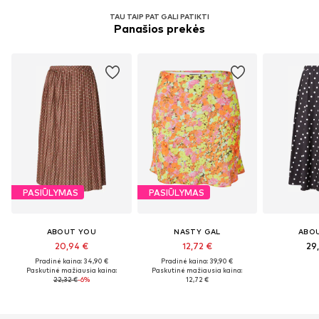
TAU TAIP PAT GALI PATIKTI
Panašios prekės
PASIŪLYMAS
PASIŪLYMAS
ABOUT YOU
NASTY GAL
ABO
20,94 €
12,72 €
29
Pradinė kaina: 34,90 €
Pradinė kaina: 39,90 €
Paskutinė mažiausia kaina:
Paskutinė mažiausia kaina:
22,32 €
-6%
12,72 €