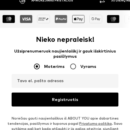
APMOKĖJIMAS PRISTAČIUS
30 DIENŲ 
Nieko nepraleisk!
Užsiprenumeruok naujienlaiškį ir gauk išskirtinius
pasiūlymus
Moterims
Vyrams
Tavo el. pašto adresas
Registruotis
Norėčiau gauti naujienlaiškius iš ABOUT YOU apie dabartines
tendencijas, pasiūlymus ir kuponus pagal
Privatumo politika
. Savo
sutikimą gali bet kada atšaukti ir jis galios ateityje, siunčiant