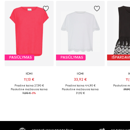
PASIŪLYMAS
PASIŪLYMAS
IŠPARDAV
ICHI
ICHI
I
11,13 €
33,92 €
11
Pradinė kaina: 27,90 €
Pradinė kaina: 44,90 €
Paskutinė m
Paskutinė mažiausia kaina:
Paskutinė mažiausia kaina:
39,9
11,93 €
-6%
31,92 €