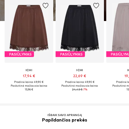
PASIŪLYMAS
PASIŪLYMAS
PASIŪLYM
ICHI
ICHI
I
17,94 €
22,69 €
19
Pradinė kaina: 49,90 €
Pradinė kaina: 49,90 €
Pradinė k
Paskutinė mažiausia kaina:
Paskutinė mažiausia kaina:
Paskutinė m
15,96 €
24,43 €
-7%
15
IŠBAIK SAVO APRANGĄ
Papildančios prekės