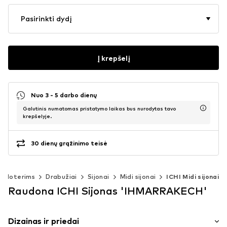
Pasirinkti dydį
Į krepšelį
Nuo 3 - 5 darbo dienų
Galutinis numatomas pristatymo laikas bus nurodytas tavo
krepšelyje.
30 dienų grąžinimo teisė
Moterims
Drabužiai
Sijonai
Midi sijonai
ICHI Midi sijonai
Raudona ICHI Sijonas 'IHMARRAKECH'
Dizainas ir priedai