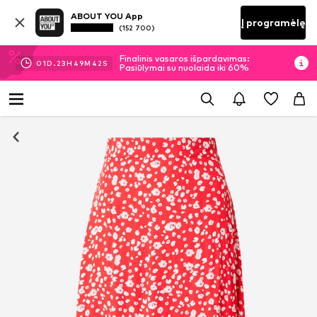
ABOUT YOU App
Į programėlę
(152 700)
Finalinis vasaros išpardavimas:
01
D.
23
H
49
M
42
S
Pasiūlymai su nuolaida iki 60%