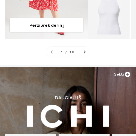
Peržiūrėk derinį
1
/
10
Sekti
DAUGIAU IŠ