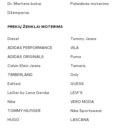
Dr. Martens batai
Palaidinės moterims
Džemperiai
PREKIŲ ŽENKLAI MOTERIMS
Diesel
Tommy Jeans
ADIDAS PERFORMANCE
VILA
ADIDAS ORIGINALS
Puma
Calvin Klein Jeans
Tamaris
TIMBERLAND
Only
Edited
GUESS
LeGer by Lena Gercke
LEVI'S
Nike
VERO MODA
TOMMY HILFIGER
Nike Sportswear
HUGO
LASCANA