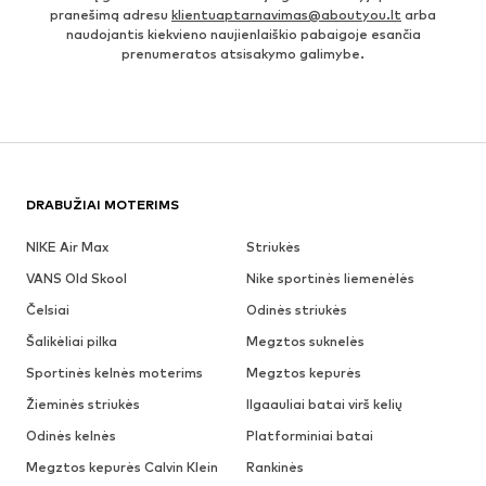
pranešimą adresu
klientuaptarnavimas@aboutyou.lt
arba
naudojantis kiekvieno naujienlaiškio pabaigoje esančia
prenumeratos atsisakymo galimybe.
DRABUŽIAI MOTERIMS
NIKE Air Max
Striukės
VANS Old Skool
Nike sportinės liemenėlės
Čelsiai
Odinės striukės
Šalikėliai pilka
Megztos suknelės
Sportinės kelnės moterims
Megztos kepurės
Žieminės striukės
Ilgaauliai batai virš kelių
Odinės kelnės
Platforminiai batai
Megztos kepurės Calvin Klein
Rankinės