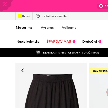
0
Outlet
Kontaktai ir pagalba
Moterims
Vyrams
Vaikams
Nauja kolekcija
IŠPARDAVIMAS
Drabužiai
NEMOKAMAS PRISTATYMAS* IR GRĄŽINIMAS
Beveik iš