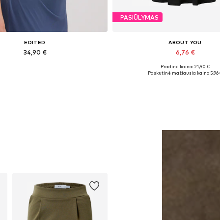
PASIŪLYMAS
EDITED
ABOUT YOU
34,90 €
6,76 €
Pradinė kaina: 21,90 €
Galimi dydžiai: 1
Galimi dydžiai: XS, S
Paskutinė mažiausia kaina:
5,96
Į krepšelį
Į krepšelį