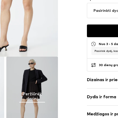
Pasirinkti dy
Nuo 3 - 5 d
Pasirink dydį, ka
30 dienų gr
Dizainas ir prie
Vienspalvis
Peržiūrėk
Dydis ir forma
viskozė
derinį
A formos sijo
Ilgis: trumpas
Klostės
Medžiagos ir p
Pritaikomumas
Drapiruotas /