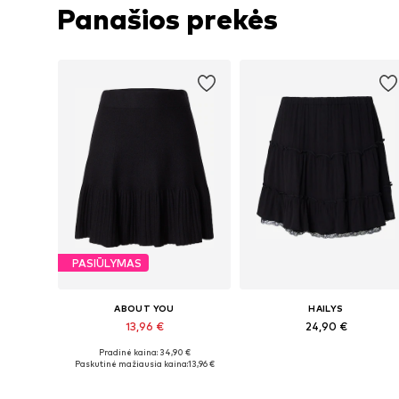
Panašios prekės
PASIŪLYMAS
ABOUT YOU
HAILYS
13,96 €
24,90 €
Pradinė kaina: 34,90 €
Galimi dydžiai: 34, 36, 38, 40
Galimi dydžiai: 36, 38, 40, 42
Paskutinė mažiausia kaina:
13,96 €
Į krepšelį
Į krepšelį