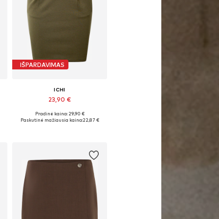
IŠPARDAVIMAS
ICHI
23,90 €
Pradinė kaina: 29,90 €
4
Galimi dydžiai: 34, 36, 38, 40, 44
Paskutinė mažiausia kaina:
22,87 €
Į krepšelį