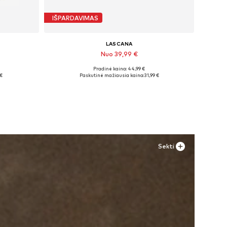
IŠPARDAVIMAS
LASCANA
Nuo 39,99 €
Pradinė kaina: 44,99 €
Galimi dydžiai: 35 Normalaus dyždio, 43 Normalaus dyždio
 €
Paskutinė mažiausia kaina:
31,99 €
Į krepšelį
Sekti