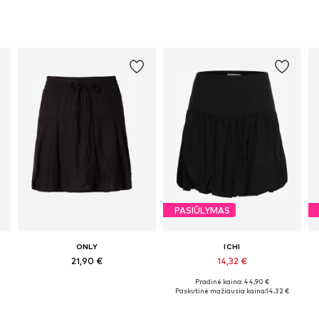
PASIŪLYMAS
ONLY
ICHI
21,90 €
14,32 €
Pradinė kaina: 44,90 €
Galimi dydžiai: 32, 34, 36, 38, 40, 42
Galimi dydžiai: 34, 38, 40
Paskutinė mažiausia kaina:
14,32 €
Į krepšelį
Į krepšelį