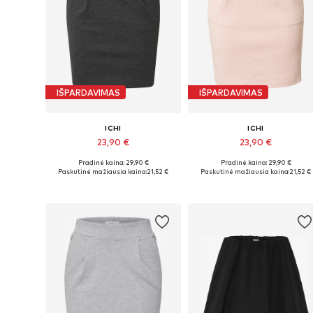
IŠPARDAVIMAS
IŠPARDAVIMAS
ICHI
ICHI
23,90 €
23,90 €
Pradinė kaina: 29,90 €
Pradinė kaina: 29,90 €
Galimi dydžiai: 34, 36, 38, 40, 42, 44
Galimi dydžiai: 34, 36, 38, 40, 4
Paskutinė mažiausia kaina:
21,52 €
Paskutinė mažiausia kaina:
21,52 €
Į krepšelį
Į krepšelį