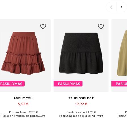
PASIŪLYMAS
PASIŪLYMAS
PASIŪ
ABOUT YOU
STUDIOSELECT
9,52 €
19,92 €
Pradinė kaina: 29,90 €
Pradinė kaina: 24,90 €
P
Galimi dydžiai: 34, 36, 38
Galimi dydžiai: 34, 36, 38, 40, 42
Gali
Paskutinė mažiausia kaina:
9,52 €
Paskutinė mažiausia kaina:
17,91 €
Paskuti
Į krepšelį
Į krepšelį