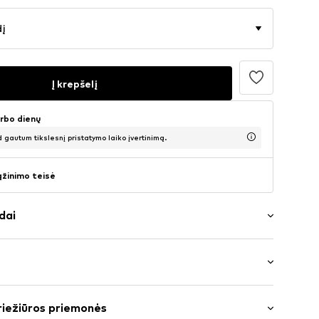
dį
Į krepšelį
arbo dienų
d gautum tikslesnį pristatymo laiko įvertinimą.
ąžinimo teisė
dai
nas
/mini
riežiūros priemonės
: Įprastas prigludimas
 rauktas