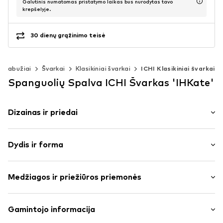
Galutinis numatomas pristatymo laikas bus nurodytas tavo
krepšelyje.
30 dienų grąžinimo teisė
Drabužiai
Švarkai
Klasikiniai švarkai
ICHI Klasikiniai švarkai
Spanguolių Spalva ICHI Švarkas 'IHKate'
Dizainas ir priedai
Vienspalvis
Dydis ir forma
treningo medžiaga
Apykaklės atvartas
Rankovės ilgis: ilgomis rankovėmis
Apvadas / įleidžiamosios kišenės
Medžiagos ir priežiūros priemonės
Ilgis: Normalaus ilgio
To paties tono atspalvių siūlės
Pritaikomumas: Siauras prigludimas
Minkšta tekstūra
Medžiaga: 74% Poliesteris – PES, 22% Viskozė, 4%
Gamintojo informacija
Be pamušalo
Dydžių lentelė
Elastanas
Užsegimas sagomis