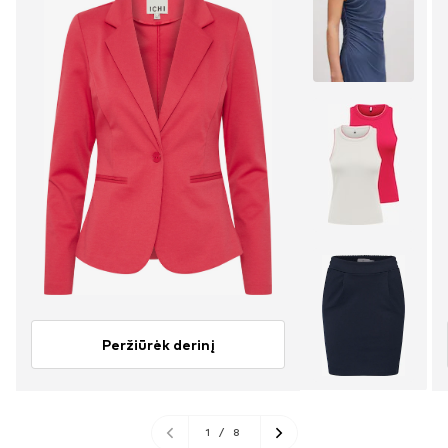
Peržiūrėk derinį
1
/
8