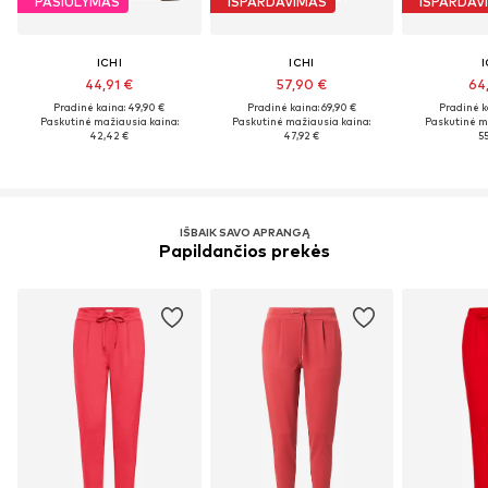
PASIŪLYMAS
IŠPARDAVIMAS
IŠPARDAV
ICHI
ICHI
I
44,91 €
57,90 €
64
Pradinė kaina: 49,90 €
Pradinė kaina: 69,90 €
Pradinė k
Paskutinė mažiausia kaina:
Paskutinė mažiausia kaina:
Paskutinė m
42,42 €
47,92 €
55
IŠBAIK SAVO APRANGĄ
Papildančios prekės