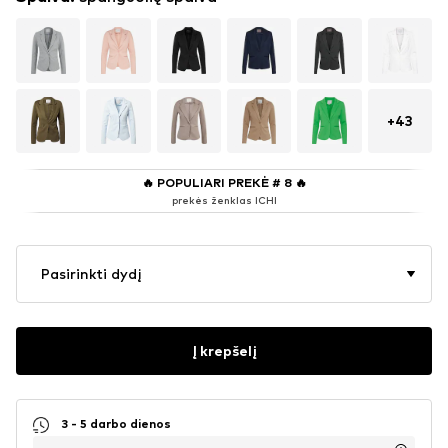
+
43
🔥
POPULIARI PREKĖ # 8
🔥
prekės ženklas ICHI
Pasirinkti dydį
Į krepšelį
3 - 5 darbo dienos