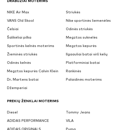
DRABUŽIAI MOTERIMS
NIKE Air Max
Striukės
VANS Old Skool
Nike sportinės liemenėlės
Čelsiai
Odinės striukės
Šalikėliai pilka
Megztos suknelės
Sportinės kelnės moterims
Megztos kepurės
Žieminės striukės
Ilgaauliai batai virš kelių
Odinės kelnės
Platforminiai batai
Megztos kepurės Calvin Klein
Rankinės
Dr. Martens batai
Palaidinės moterims
Džemperiai
PREKIŲ ŽENKLAI MOTERIMS
Diesel
Tommy Jeans
ADIDAS PERFORMANCE
VILA
ADIDAS ORIGINALS
Puma