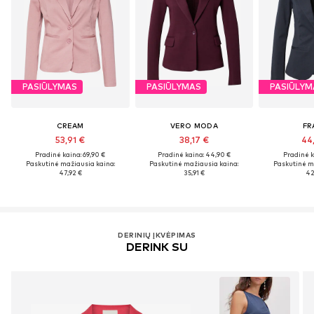
PASIŪLYMAS
PASIŪLYMAS
PASIŪLYM
CREAM
VERO MODA
FR
53,91 €
38,17 €
44
Pradinė kaina: 69,90 €
Pradinė kaina: 44,90 €
Pradinė k
Paskutinė mažiausia kaina:
Paskutinė mažiausia kaina:
Paskutinė m
47,92 €
35,91 €
42
DERINIŲ ĮKVĖPIMAS
DERINK SU