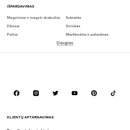
IŠPARDAVIMAS
Megztiniai ir megzti drabužiai
Suknelės
Džinsai
Striukės
Paltai
Marškinėliai ir palaidinės
Daugiau
Kelnės
Apatiniai
Sijonai
Palaidinės ir tunikos
Džemperiai
Švarkai
Maudymosi drabužiai
Kombinezonai
Dideli dydžiai
Drabužiai nėščiosioms
Batai
Sportas
Aksesuarai
Premium
DRABUŽIAI
KLIENTŲ APTARNAVIMAS
Naujienos
Šiuo metu paklausu
Suknelės
Džinsai