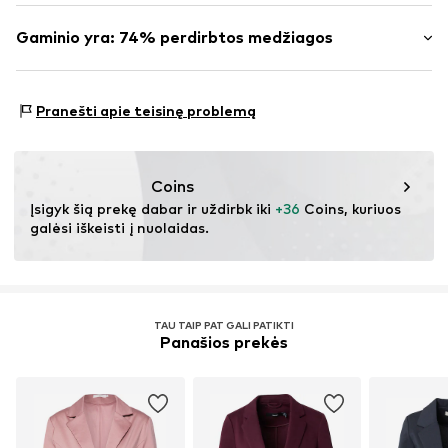
DK Company Vejle A/S
Elastingumas: Elastingas / tamprus
Edisonvej 4
Gaminio yra: 74% perdirbtos medžiagos
Prekės Nr.
ICH0178172000001
Kilmės šalis: Kinija
7100 Vejle
DK
Pagaminta su:
Perdirbtas poliesteris
nabu@dkcompany.com
Įrodymai:
Tiekėjo deklaracija dėl nepriklausomo audito
Pranešti apie teisinę problemą
Šio gaminio sudėtyje yra perdirbtų medžiagų (iš anksto
arba po vartojimo). Naudojant perdirbtas medžiagas
galima sumažinti žaliavų poreikį, išvengti atliekų ir
Coins
išsaugoti gamtos išteklius.
Įsigyk šią prekę dabar ir uždirbk iki 
+36
 Coins, kuriuos 
galėsi iškeisti į nuolaidas.
Sužinok daugiau
TAU TAIP PAT GALI PATIKTI
Panašios prekės