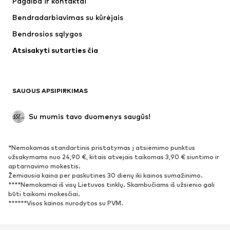
Pagalba ir kontaktai
Marškinėliai ir palaidinės
Kelnės
Bendradarbiavimas su kūrėjais
Striukės
Megztiniai ir megzti drabužiai
Bendrosios sąlygos
Apatiniai
Palaidinės ir tunikos
Atsisakyti sutarties čia
Paltai
Sijonai
Maudymosi drabužiai
Džemperiai
Švarkai
Kombinezonai
SAUGUS APSIPIRKIMAS
Dideli dydžiai
Drabužiai nėščiosioms
Proginiai
Išskirtiniai
Su mumis tavo duomenys saugūs!
Antrinis panaudojimas
*Nemokamas standartinis pristatymas į atsiėmimo punktus
BATAI
užsakymams nuo 24,90 €, kitais atvejais taikomas 3,90 € siuntimo ir
aptarnavimo mokestis.
Naujienos
Šiuo metu paklausu
Žemiausia kaina per paskutines 30 dienų iki kainos sumažinimo.
****Nemokamai iš visų Lietuvos tinklų. Skambučiams iš užsienio gali
Sportbačiai
Aulinukai
būti taikomi mokesčiai.
Batai su kulniukais
Auliniai batai
******Visos kainos nurodytos su PVM.
Basutės ir šlepetės
Bateliai
Sportiniai batai
Balerinos