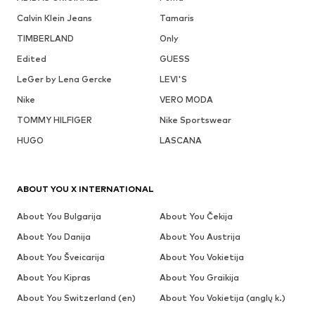
Calvin Klein Jeans
Tamaris
TIMBERLAND
Only
Edited
GUESS
LeGer by Lena Gercke
LEVI'S
Nike
VERO MODA
TOMMY HILFIGER
Nike Sportswear
HUGO
LASCANA
ABOUT YOU X INTERNATIONAL
About You Bulgarija
About You Čekija
About You Danija
About You Austrija
About You Šveicarija
About You Vokietija
About You Kipras
About You Graikija
About You Switzerland (en)
About You Vokietija (anglų k.)