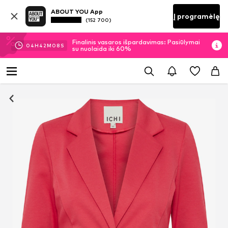
ABOUT YOU App
Į programėlę
(152 700)
Finalinis vasaros išpardavimas: Pasiūlymai
04
H
42
M
07
S
su nuolaida iki 60%