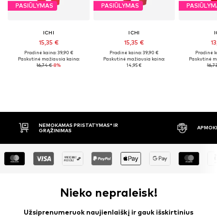
PASIŪLYMAS
PASIŪLYMAS
PASIŪLYM
ICHI
ICHI
I
15,35 €
15,35 €
13
Pradinė kaina: 39,90 €
Pradinė kaina: 39,90 €
Pradinė k
Paskutinė mažiausia kaina:
Paskutinė mažiausia kaina:
Paskutinė m
16,74 €
-8%
14,95 €
16,7
APMOKĖJIMAS PRISTAČIUS
30 DIENŲ 
Nieko nepraleisk!
Užsiprenumeruok naujienlaiškį ir gauk išskirtinius