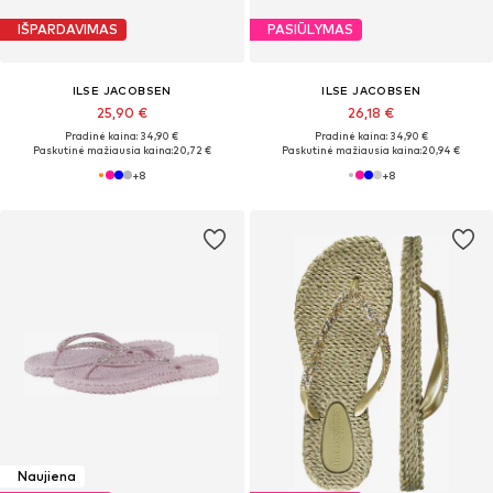
IŠPARDAVIMAS
PASIŪLYMAS
ILSE JACOBSEN
ILSE JACOBSEN
25,90 €
26,18 €
Pradinė kaina: 34,90 €
Pradinė kaina: 34,90 €
Paskutinė mažiausia kaina:
20,72 €
Paskutinė mažiausia kaina:
20,94 €
+
8
+
8
Naujiena