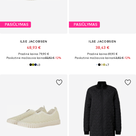
PASIŪLYMAS
PASIŪLYMAS
ILSE JACOBSEN
ILSE JACOBSEN
48,93 €
38,43 €
Pradinė kaina: 79,90 €
Pradinė kaina: 69,90 €
Paskutinė mažiausia kaina:
55,92 €
-12%
Paskutinė mažiausia kaina:
43,92 €
-12%
+
3
+
7