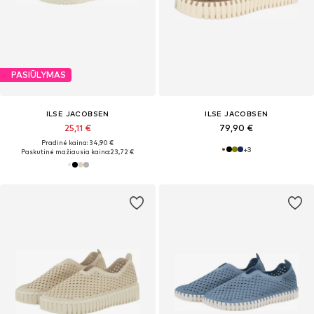
PASIŪLYMAS
ILSE JACOBSEN
ILSE JACOBSEN
25,11 €
79,90 €
Pradinė kaina: 34,90 €
+
3
Paskutinė mažiausia kaina:
23,72 €