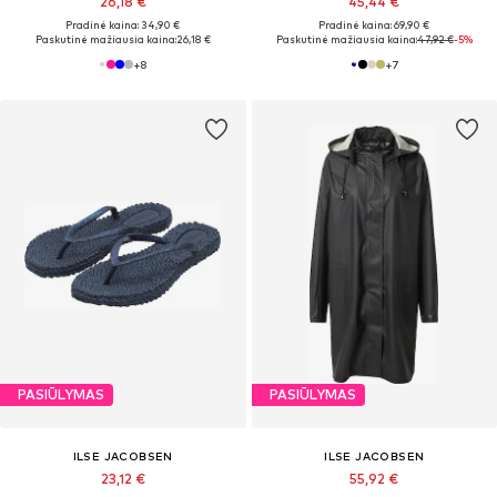
26,18 €
45,44 €
Pradinė kaina: 34,90 €
Pradinė kaina: 69,90 €
Paskutinė mažiausia kaina:
26,18 €
Paskutinė mažiausia kaina:
47,92 €
-5%
+
8
+
7
PASIŪLYMAS
PASIŪLYMAS
ILSE JACOBSEN
ILSE JACOBSEN
23,12 €
55,92 €