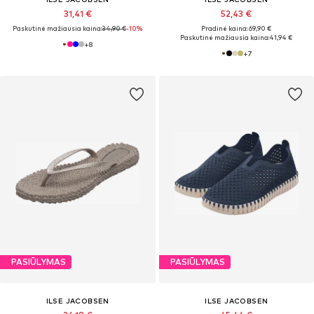
31,41 €
52,43 €
Paskutinė mažiausia kaina:
34,90 €
-10%
Pradinė kaina: 69,90 €
Paskutinė mažiausia kaina:
41,94 €
+
8
+
7
PASIŪLYMAS
PASIŪLYMAS
ILSE JACOBSEN
ILSE JACOBSEN