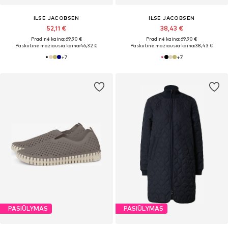
ILSE JACOBSEN
ILSE JACOBSEN
52,11 €
38,43 €
Pradinė kaina: 69,90 €
Pradinė kaina: 69,90 €
Paskutinė mažiausia kaina:
46,32 €
Paskutinė mažiausia kaina:
38,43 €
+
7
+
7
PASIŪLYMAS
PASIŪLYMAS