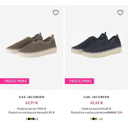
PASIŪLYMAS
PASIŪLYMAS
ILSE JACOBSEN
ILSE JACOBSEN
62,91 €
45,43 €
Pradinė kaina: 79,90 €
Pradinė kaina: 84,90 €
Paskutinė mažiausia kaina:
54,90 €
Paskutinė mažiausia kaina:
51,92 €
-12%
+
3
+
3