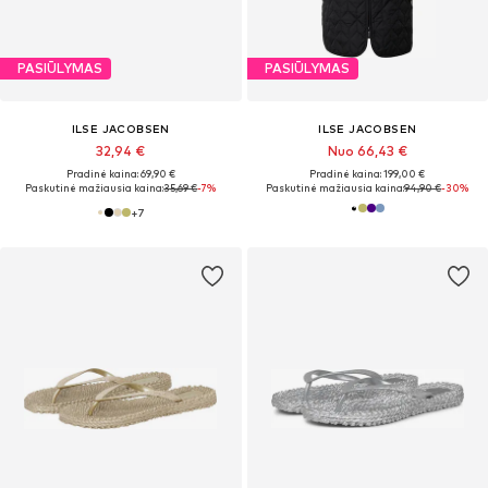
PASIŪLYMAS
PASIŪLYMAS
ILSE JACOBSEN
ILSE JACOBSEN
32,94 €
Nuo 66,43 €
Pradinė kaina: 69,90 €
Pradinė kaina: 199,00 €
Paskutinė mažiausia kaina:
35,69 €
-7%
Paskutinė mažiausia kaina:
94,90 €
-30%
+
7