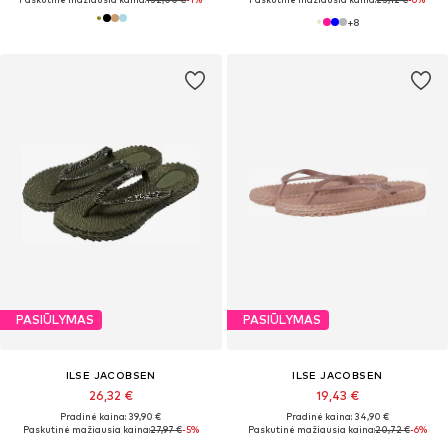
+
8
PASIŪLYMAS
PASIŪLYMAS
ILSE JACOBSEN
ILSE JACOBSEN
26,32 €
19,43 €
Pradinė kaina: 39,90 €
Pradinė kaina: 34,90 €
Paskutinė mažiausia kaina:
27,97 €
-5%
Paskutinė mažiausia kaina:
20,72 €
-6%