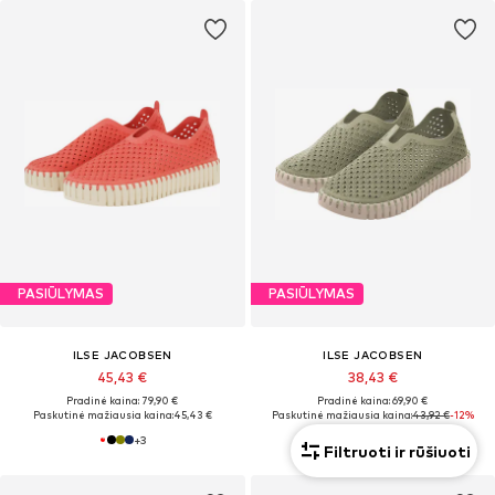
PASIŪLYMAS
PASIŪLYMAS
ILSE JACOBSEN
ILSE JACOBSEN
45,43 €
38,43 €
Pradinė kaina: 79,90 €
Pradinė kaina: 69,90 €
Paskutinė mažiausia kaina:
45,43 €
Paskutinė mažiausia kaina:
43,92 €
-12%
+
3
+
7
Filtruoti ir rūšiuoti