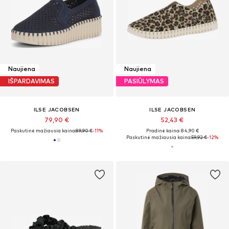
Naujiena
Naujiena
IŠPARDAVIMAS
PASIŪLYMAS
ILSE JACOBSEN
ILSE JACOBSEN
79,90 €
52,43 €
Paskutinė mažiausia kaina:
89,90 €
-11%
Pradinė kaina: 84,90 €
Paskutinė mažiausia kaina:
59,92 €
-12%