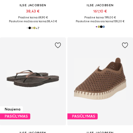
ILSE JACOBSEN
ILSE JACOBSEN
38,43 €
161,10 €
Pradinė kaina: 69,90 €
Pradinė kaina: 199,00 €
Paskutinė mažiausia kaina:
38,43 €
Paskutinė mažiausia kaina:
159,20 €
+
7
Naujiena
PASIŪLYMAS
PASIŪLYMAS
ILSE JACOBSEN
ILSE JACOBSEN