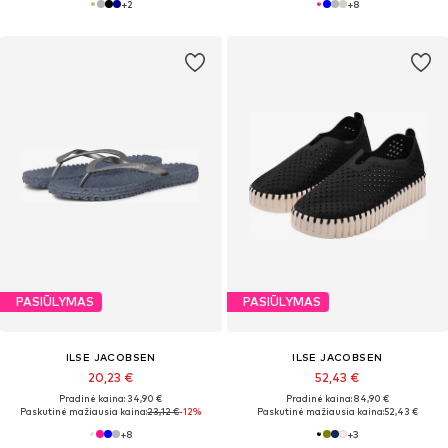
+
2
+
8
PASIŪLYMAS
PASIŪLYMAS
ILSE JACOBSEN
ILSE JACOBSEN
20,23 €
52,43 €
Pradinė kaina: 34,90 €
Pradinė kaina: 84,90 €
Paskutinė mažiausia kaina:
23,12 €
-12%
Paskutinė mažiausia kaina:
52,43 €
+
8
+
3