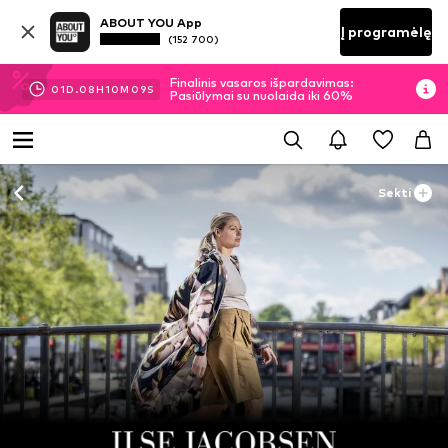
ABOUT YOU App
Į programėlę
(152 700)
Finalinis vasaros išpardavimas:
01
D.
08
H
10
M
08
S
Pasiūlymai su nuolaida iki 60%
Sekti