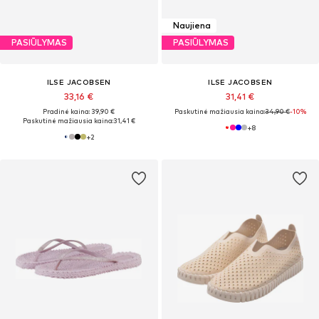
Naujiena
PASIŪLYMAS
PASIŪLYMAS
ILSE JACOBSEN
ILSE JACOBSEN
33,16 €
31,41 €
Pradinė kaina: 39,90 €
Paskutinė mažiausia kaina:
34,90 €
-10%
Paskutinė mažiausia kaina:
31,41 €
+
8
+
2