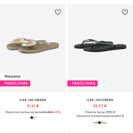
Naujiena
PASIŪLYMAS
PASIŪLYMAS
ILSE JACOBSEN
ILSE JACOBSEN
31,41 €
33,92 €
Paskutinė mažiausia kaina:
34,90 €
-10%
Pradinė kaina: 39,90 €
Paskutinė mažiausia kaina:
29,67 €
+
2