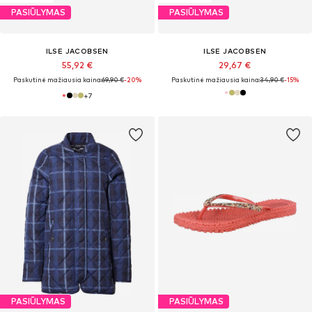
PASIŪLYMAS
PASIŪLYMAS
ILSE JACOBSEN
ILSE JACOBSEN
55,92 €
29,67 €
Paskutinė mažiausia kaina:
69,90 €
-20%
Paskutinė mažiausia kaina:
34,90 €
-15%
+
7
PASIŪLYMAS
PASIŪLYMAS