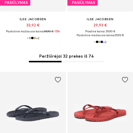
PASIŪLYMAS
PASIŪLYMAS
ILSE JACOBSEN
ILSE JACOBSEN
33,92 €
29,93 €
Paskutinė mažiausia kaina:
39,90 €
-15%
Pradinė kaina: 39,90 €
Paskutinė mažiausia kaina:
29,93 €
+
2
+
2
Peržiūrėjai 32 prekes iš 74