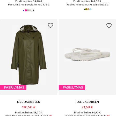
Pradinė kaina: 34,90 €
Pradinė kaina: 149,00 €
Paskutinė mažiausia kaina:
23,12 €
Paskutinė mažiausia kaina:
46,32 €
+
8
PASIŪLYMAS
PASIŪLYMAS
ILSE JACOBSEN
ILSE JACOBSEN
130,50 €
21,68 €
Pradinė kaina: 165,00 €
Pradinė kaina: 34,90 €
Paskutinė mažiausia kaina:
132,00 €
-1%
Paskutinė mažiausia kaina:
23,12 €
-6%