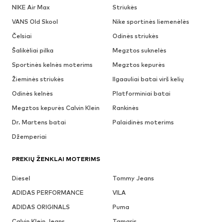
NIKE Air Max
Striukės
VANS Old Skool
Nike sportinės liemenėlės
Čelsiai
Odinės striukės
Šalikėliai pilka
Megztos suknelės
Sportinės kelnės moterims
Megztos kepurės
Žieminės striukės
Ilgaauliai batai virš kelių
Odinės kelnės
Platforminiai batai
Megztos kepurės Calvin Klein
Rankinės
Dr. Martens batai
Palaidinės moterims
Džemperiai
PREKIŲ ŽENKLAI MOTERIMS
Diesel
Tommy Jeans
ADIDAS PERFORMANCE
VILA
ADIDAS ORIGINALS
Puma
Calvin Klein Jeans
Tamaris