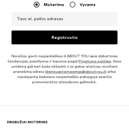
Moterims
Vyrams
Tavo el. pašto adresas
Registruotis
Norėčiau gauti naujienlaiškius iš ABOUT YOU apie dabartines
tendencijas, pasiūlymus ir kuponus pagal
Privatumo politika
. Savo
sutikimą gali bet kada atšaukti ir jis galios ateityje, siunčiant
pranešimą adresu
klientuaptarnavimas@aboutyou.lt
arba
naudojantis kiekvieno naujienlaiškio pabaigoje esančia
prenumeratos atsisakymo galimybe.
DRABUŽIAI MOTERIMS