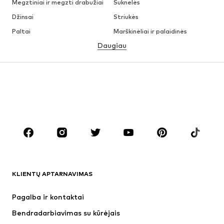
Megztiniai ir megzti drabužiai
Suknelės
Džinsai
Striukės
Paltai
Marškinėliai ir palaidinės
Daugiau
Kelnės
Apatiniai
Sijonai
Palaidinės ir tunikos
Džemperiai
Švarkai
Maudymosi drabužiai
Kombinezonai
Dideli dydžiai
Drabužiai nėščiosioms
Batai
Sportas
Aksesuarai
Premium
DRABUŽIAI
KLIENTŲ APTARNAVIMAS
Naujienos
Šiuo metu paklausu
Suknelės
Džinsai
Pagalba ir kontaktai
Marškinėliai ir palaidinės
Kelnės
Bendradarbiavimas su kūrėjais
Striukės
Megztiniai ir megzti drabužiai