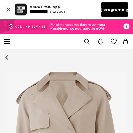
ABOUT YOU App
Į programėlę
(152 700)
Finalinis vasaros išpardavimas:
02
D.
14
H
26
M
46
S
Pasiūlymai su nuolaida iki 60%