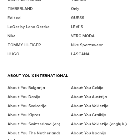
TIMBERLAND
Only
Edited
GUESS
LeGer by Lena Gercke
LEVI'S
Nike
VERO MODA
TOMMY HILFIGER
Nike Sportswear
HUGO
LASCANA
ABOUT YOU X INTERNATIONAL
About You Bulgarija
About You Čekija
About You Danija
About You Austrija
About You Šveicarija
About You Vokietija
About You Kipras
About You Graikija
About You Switzerland (en)
About You Vokietija (anglų k.)
About You The Netherlands
About You Ispanija