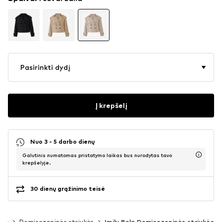
Pasirinkti dydį
Į krepšelį
Nuo 3 - 5 darbo dienų
Galutinis numatomas pristatymo laikas bus nurodytas tavo
krepšelyje.
30 dienų grąžinimo teisė
kės
Demisezoninės striukės
Imily Bela Demisezoninės striukės