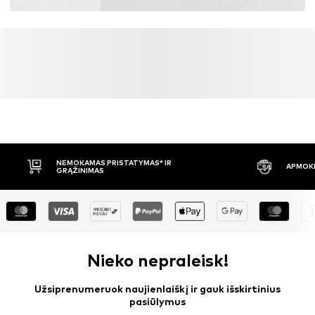
NEMOKAMAS PRISTATYMAS* IR
APMOKĖ
GRĄŽINIMAS
Nieko nepraleisk!
Užsiprenumeruok naujienlaiškį ir gauk išskirtinius
pasiūlymus