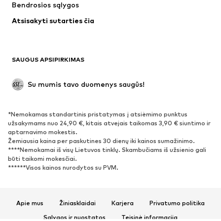
Bendrosios sąlygos
Apatiniai
Palaidinės ir tunikos
Atsisakyti sutarties čia
Paltai
Sijonai
Maudymosi drabužiai
Džemperiai
Švarkai
Kombinezonai
SAUGUS APSIPIRKIMAS
Dideli dydžiai
Drabužiai nėščiosioms
Proginiai
Išskirtiniai
Su mumis tavo duomenys saugūs!
Antrinis panaudojimas
*Nemokamas standartinis pristatymas į atsiėmimo punktus
BATAI
užsakymams nuo 24,90 €, kitais atvejais taikomas 3,90 € siuntimo ir
aptarnavimo mokestis.
Naujienos
Šiuo metu paklausu
Žemiausia kaina per paskutines 30 dienų iki kainos sumažinimo.
****Nemokamai iš visų Lietuvos tinklų. Skambučiams iš užsienio gali
Sportbačiai
Aulinukai
būti taikomi mokesčiai.
Batai su kulniukais
Auliniai batai
******Visos kainos nurodytos su PVM.
Basutės ir šlepetės
Bateliai
Sportiniai batai
Balerinos
Apie mus
Žiniasklaidai
Karjera
Privatumo politika
Įsispiriami bateliai
Šlepetės
Sąlygos ir nuostatos
Teisinė informacija