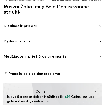
Rusvai Žalia Imily Bela Demisezoninė
striukė
Dizainas ir priedai
Vienspalvis
Dydis ir forma
Klasikinis paltas
Šoninės kišenės
Ilgis: Trumpas modelis
Minkšta tekstūra
Medžiagos ir priežiūros priemonės
Pritaikomumas: Laisva forma
Plonas pamušalas
Užsegimas sagomis
Dydžių lentelė
Išorinė medžiaga: 94% Poliesteris – PES, 6% Elastanas
Pranešti apie teisinę problemą
Prekės Nr.
IBE0134003000001
Kilmės šalis: Kinija
Coins
Įsigyk šią prekę dabar ir uždirbk iki 
+59
 Coins, kuriuos 
galėsi iškeisti į nuolaidas.