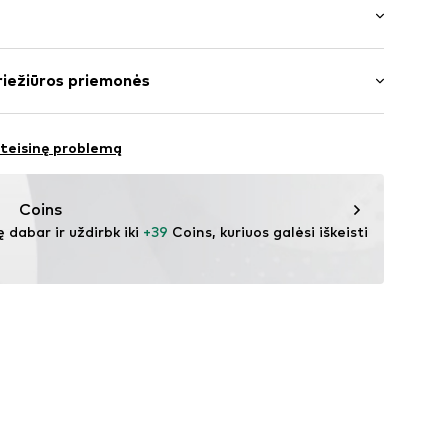
iai
aliai
s: ilgomis rankovėmis
a
riežiūros priemonės
us ilgio
s: Laisva forma
065001000001
Poliesteris – PES
 teisinę problemą
: Ploni megzti megztiniai
Coins
ę dabar ir uždirbk iki 
+39
 Coins, kuriuos galėsi iškeisti 