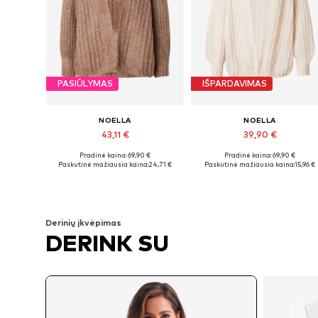
PASIŪLYMAS
IŠPARDAVIMAS
NOELLA
NOELLA
43,11 €
39,90 €
Pradinė kaina: 69,90 €
Pradinė kaina: 69,90 €
Galimi dydžiai: XS-S, M-L, L-XL
Galimi dydžiai: XS-S, M-L, L-XL
Paskutinė mažiausia kaina:
24,71 €
Paskutinė mažiausia kaina:
15,96 €
Į krepšelį
Į krepšelį
Derinių įkvėpimas
DERINK SU