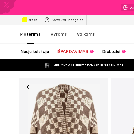
0
Outlet
Kontaktai ir pagalba
Moterims
Vyrams
Vaikams
Nauja kolekcija
IŠPARDAVIMAS
Drabužiai
NEMOKAMAS PRISTATYMAS* IR GRĄŽINIMAS