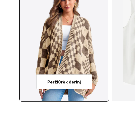
Peržiūrėk derinį