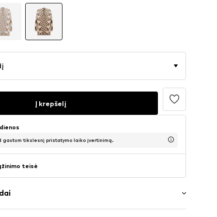
dį
Į krepšelį
 dienos
d gautum tikslesnį pristatymo laiko įvertinimą.
ąžinimo teisė
dai