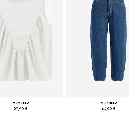
IMILY BELA
IMILY BELA
29,90 €
64,90 €
Galimi dydžiai: S, M, L, XL
Yra daugybė dydžių
Į krepšelį
Į krepšelį