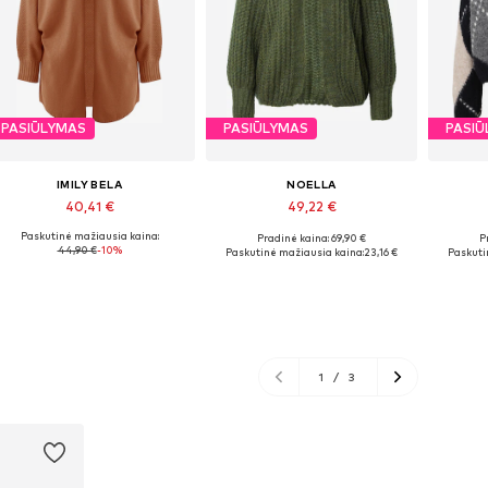
PASIŪLYMAS
PASIŪLYMAS
PASIŪ
IMILY BELA
NOELLA
40,41 €
49,22 €
Paskutinė mažiausia kaina:
Pradinė kaina: 69,90 €
P
Galimi dydžiai: S, M, L, XL, XXL
Galimi dydžiai: XS-S, M-L, L-XL
Gali
44,90 €
-10%
Paskutinė mažiausia kaina:
23,16 €
Paskuti
Į krepšelį
Į krepšelį
1
/
3