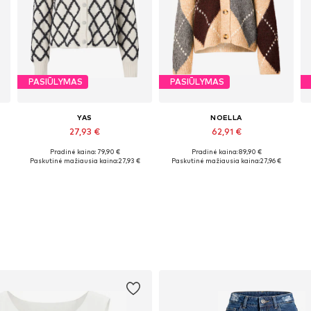
PASIŪLYMAS
PASIŪLYMAS
YAS
NOELLA
27,93 €
62,91 €
Pradinė kaina: 79,90 €
Pradinė kaina: 89,90 €
Galimi dydžiai: M, L, XL
Galimi dydžiai: XS-S, S-M, L-XL
Paskutinė mažiausia kaina:
27,93 €
Paskutinė mažiausia kaina:
27,96 €
Į krepšelį
Į krepšelį