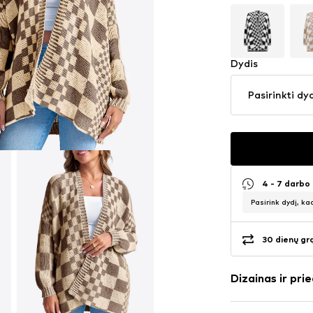
Dydis
Pasirinkti dy
4 - 7 darbo
Pasirink dydį, ka
30 dienų gr
Dizainas ir prie
Languotas