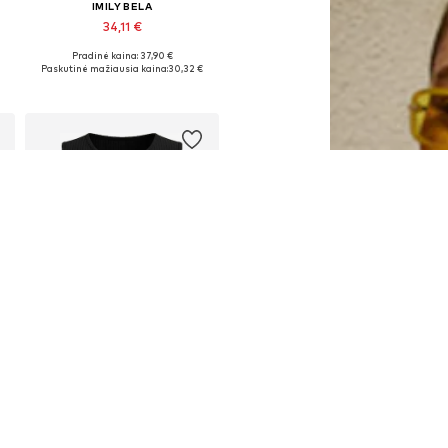
IMILY BELA
34,11 €
Pradinė kaina: 37,90 €
Galimi dydžiai: S, M, L, XL
Paskutinė mažiausia kaina:
30,32 €
Į krepšelį
PASIŪLYMAS
IMILY BELA
26,01 €
Pradinė kaina: 28,90 €