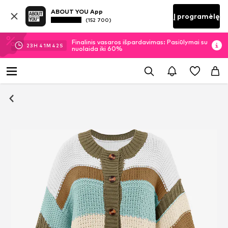
ABOUT YOU App
Į programėlę
(152 700)
Finalinis vasaros išpardavimas: Pasiūlymai su
23
H
41
M
42
S
nuolaida iki 60%