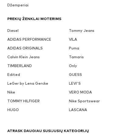
Džemperiai
PREKIŲ ŽENKLAI MOTERIMS
Diesel
Tommy Jeans
ADIDAS PERFORMANCE
VILA
ADIDAS ORIGINALS
Puma
Calvin Klein Jeans
Tamaris
TIMBERLAND
Only
Edited
GUESS
LeGer by Lena Gercke
LEVI'S
Nike
VERO MODA
TOMMY HILFIGER
Nike Sportswear
HUGO
LASCANA
ATRASK DAUGIAU SUSIJUSIŲ KATEGORIJŲ