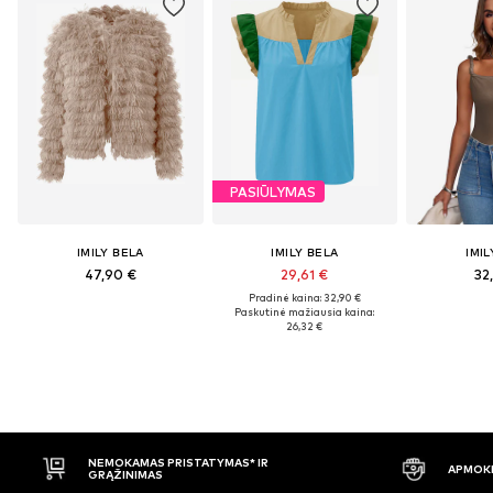
PASIŪLYMAS
IMILY BELA
IMILY BELA
IMIL
47,90 €
29,61 €
32
Pradinė kaina: 32,90 €
Paskutinė mažiausia kaina:
26,32 €
APMOKĖJIMAS PRISTAČIUS
30 DIENŲ 