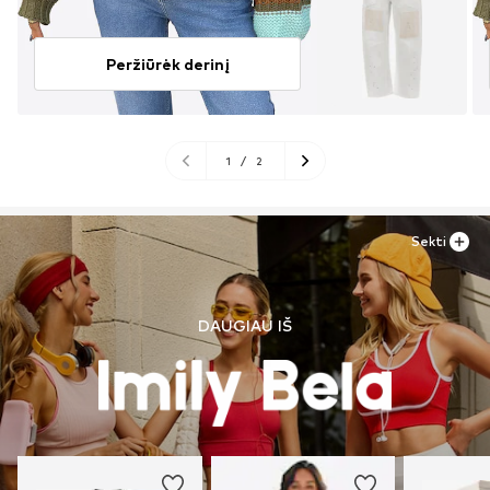
Peržiūrėk derinį
1
/
2
Sekti
DAUGIAU IŠ