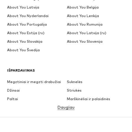
About You Latvija
About You Belgija
About You Nyderlandai
About You Lenkija
About You Portugalija
About You Rumunija
About You Estija (ru)
About You Latvija (ru)
About You Slovakija
About You Slovėnija
About You Švedija
IŠPARDAVIMAS
Megztiniai ir megzti drabužiai
Suknelės
Džinsai
Striukės
Paltai
Marškinėliai ir palaidinės
Daugiau
Kelnės
Apatiniai
Sijonai
Palaidinės ir tunikos
Džemperiai
Švarkai