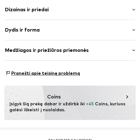
Dizainas ir priedai
Dryžuotas
Dydis ir forma
Megzti drabužiai
Apskrita kaklo iškirptė
Rankovės ilgis: ilgomis rankovėmis
Megzti rankogaliai
Medžiagos ir priežiūros priemonės
Ilgis: Normalaus ilgio
Suformuota
Pritaikomumas: Laisva forma
Užsegimas sagomis
Medžiaga: 100% Poliakrilas - PC
Dydžių lentelė
Pranešti apie teisinę problemą
Prekės Nr.
IBE0306002000001
Medžiagos tipas: Stori megzti megztiniai
Coins
Įsigyk šią prekę dabar ir uždirbk iki 
+45
 Coins, kuriuos 
galėsi iškeisti į nuolaidas.
TAU TAIP PAT GALI PATIKTI