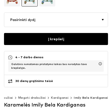
Pasirinkti dydį
Į krepšelį
4 - 7 darbo dienos
Galutinis numatomas pristatymo laikas bus nurodytas tavo
krepšelyje.
30 dienų grąžinimo teisė
rabužiai
Megzti drabužiai
Kardiganai
Imily Bela Kardiganai
Karamelės Imily Bela Kardiganas