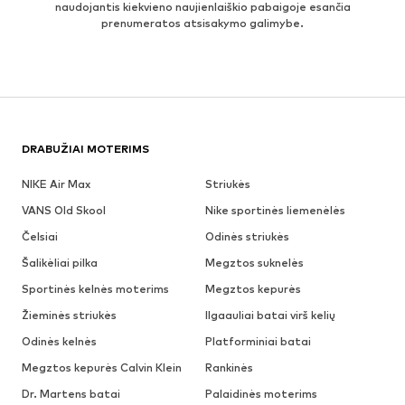
naudojantis kiekvieno naujienlaiškio pabaigoje esančia
prenumeratos atsisakymo galimybe.
DRABUŽIAI MOTERIMS
NIKE Air Max
Striukės
VANS Old Skool
Nike sportinės liemenėlės
Čelsiai
Odinės striukės
Šalikėliai pilka
Megztos suknelės
Sportinės kelnės moterims
Megztos kepurės
Žieminės striukės
Ilgaauliai batai virš kelių
Odinės kelnės
Platforminiai batai
Megztos kepurės Calvin Klein
Rankinės
Dr. Martens batai
Palaidinės moterims