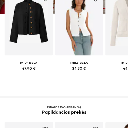
IMILY BELA
IMILY BELA
IMIL
47,90 €
34,90 €
44
IŠBAIK SAVO APRANGĄ
Papildančios prekės