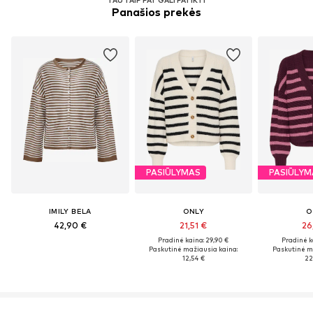
Panašios prekės
PASIŪLYMAS
PASIŪLYM
IMILY BELA
ONLY
O
42,90 €
21,51 €
26
Pradinė kaina: 29,90 €
Pradinė k
Paskutinė mažiausia kaina:
Paskutinė m
12,54 €
22