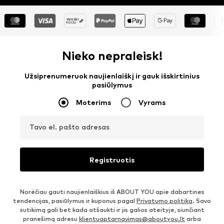
Nieko nepraleisk!
Užsiprenumeruok naujienlaiškį ir gauk išskirtinius
pasiūlymus
Moterims
Vyrams
Tavo el. pašto adresas
Registruotis
Norėčiau gauti naujienlaiškius iš ABOUT YOU apie dabartines
tendencijas, pasiūlymus ir kuponus pagal
Privatumo politika
. Savo
sutikimą gali bet kada atšaukti ir jis galios ateityje, siunčiant
pranešimą adresu
klientuaptarnavimas@aboutyou.lt
arba