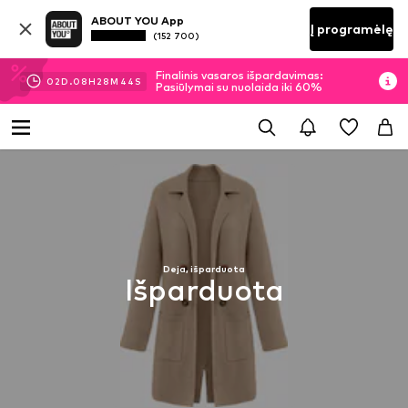
ABOUT YOU App
Į programėlę
(152 700)
Finalinis vasaros išpardavimas:
02
D.
08
H
28
M
44
S
Pasiūlymai su nuolaida iki 60%
Deja, išparduota
Išparduota