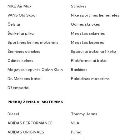
NIKE Air Max
Striukės
VANS Old Skool
Nike sportinės liemenėlės
Čelsiai
Odinės striukės
Šalikėliai pilka
Megztos suknelės
Sportinės kelnės moterims
Megztos kepurės
Žieminės striukės
Ilgaauliai batai virš kelių
Odinės kelnės
Platforminiai batai
Megztos kepurės Calvin Klein
Rankinės
Dr. Martens batai
Palaidinės moterims
Džemperiai
PREKIŲ ŽENKLAI MOTERIMS
Diesel
Tommy Jeans
ADIDAS PERFORMANCE
VILA
ADIDAS ORIGINALS
Puma