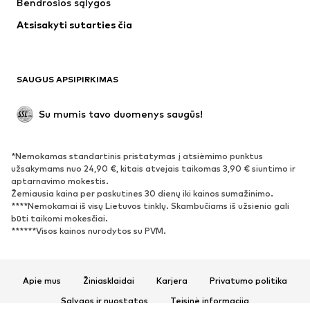
Bendrosios sąlygos
Apatiniai
Palaidinės ir tunikos
Atsisakyti sutarties čia
Paltai
Sijonai
Maudymosi drabužiai
Džemperiai
Švarkai
Kombinezonai
SAUGUS APSIPIRKIMAS
Dideli dydžiai
Drabužiai nėščiosioms
Proginiai
Išskirtiniai
Su mumis tavo duomenys saugūs!
Antrinis panaudojimas
*Nemokamas standartinis pristatymas į atsiėmimo punktus
BATAI
užsakymams nuo 24,90 €, kitais atvejais taikomas 3,90 € siuntimo ir
aptarnavimo mokestis.
Naujienos
Šiuo metu paklausu
Žemiausia kaina per paskutines 30 dienų iki kainos sumažinimo.
****Nemokamai iš visų Lietuvos tinklų. Skambučiams iš užsienio gali
Sportbačiai
Aulinukai
būti taikomi mokesčiai.
Batai su kulniukais
Auliniai batai
******Visos kainos nurodytos su PVM.
Basutės ir šlepetės
Bateliai
Sportiniai batai
Balerinos
Apie mus
Žiniasklaidai
Karjera
Privatumo politika
Įsispiriami bateliai
Šlepetės
Sąlygos ir nuostatos
Teisinė informacija
Išskirtiniai