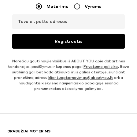
Moterims
Vyrams
Tavo el. pašto adresas
Registruotis
Norėčiau gauti naujienlaiškius iš ABOUT YOU apie dabartines
tendencijas, pasiūlymus ir kuponus pagal
Privatumo politika
. Savo
sutikimą gali bet kada atšaukti ir jis galios ateityje, siunčiant
pranešimą adresu
klientuaptarnavimas@aboutyou.lt
arba
naudojantis kiekvieno naujienlaiškio pabaigoje esančia
prenumeratos atsisakymo galimybe.
DRABUŽIAI MOTERIMS