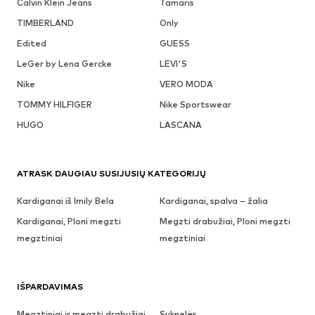
Calvin Klein Jeans
Tamaris
TIMBERLAND
Only
Edited
GUESS
LeGer by Lena Gercke
LEVI'S
Nike
VERO MODA
TOMMY HILFIGER
Nike Sportswear
HUGO
LASCANA
ATRASK DAUGIAU SUSIJUSIŲ KATEGORIJŲ
Kardiganai iš Imily Bela
Kardiganai, spalva – žalia
Kardiganai, Ploni megzti
Megzti drabužiai, Ploni megzti
megztiniai
megztiniai
IŠPARDAVIMAS
Megztiniai ir megzti drabužiai
Suknelės