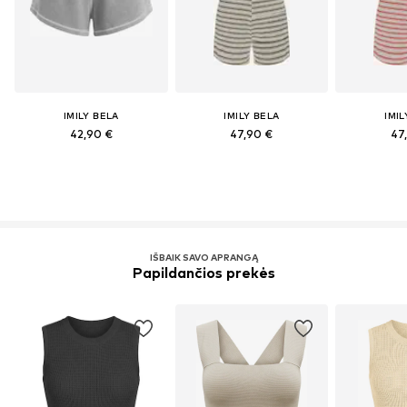
IMILY BELA
IMILY BELA
IMIL
42,90 €
47,90 €
47
IŠBAIK SAVO APRANGĄ
Papildančios prekės