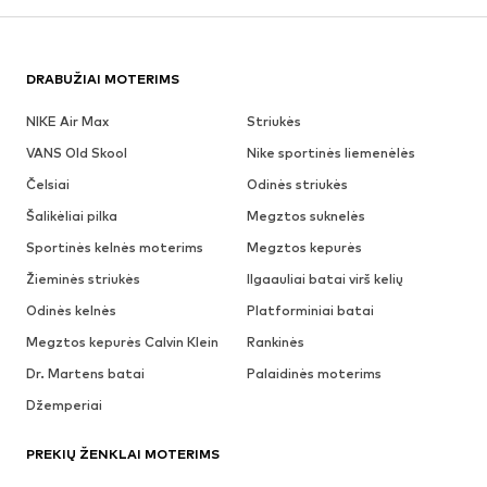
DRABUŽIAI MOTERIMS
NIKE Air Max
Striukės
VANS Old Skool
Nike sportinės liemenėlės
Čelsiai
Odinės striukės
Šalikėliai pilka
Megztos suknelės
Sportinės kelnės moterims
Megztos kepurės
Žieminės striukės
Ilgaauliai batai virš kelių
Odinės kelnės
Platforminiai batai
Megztos kepurės Calvin Klein
Rankinės
Dr. Martens batai
Palaidinės moterims
Džemperiai
PREKIŲ ŽENKLAI MOTERIMS