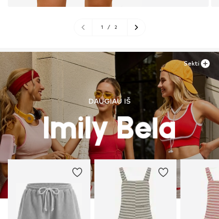
1
/
2
Sekti
DAUGIAU IŠ