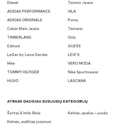
Diesel
Tommy Jeans
ADIDAS PERFORMANCE
VILA
ADIDAS ORIGINALS
Puma
Calvin Klein Jeans
Tamaris
TIMBERLAND
Only
Edited
GUESS
LeGer by Lena Gercke
LEVI'S
Nike
VERO MODA
TOMMY HILFIGER
Nike Sportswear
HUGO
LASCANA
ATRASK DAUGIAU SUSIJUSIŲ KATEGORIJŲ
Šortai iš Imily Bela
Kelnės, spalva – juoda
Kelnės, aukštas juosmuo