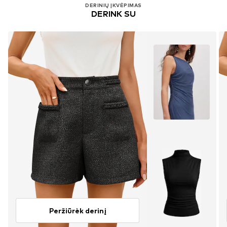
DERINIŲ ĮKVĖPIMAS
DERINK SU
Peržiūrėk derinį