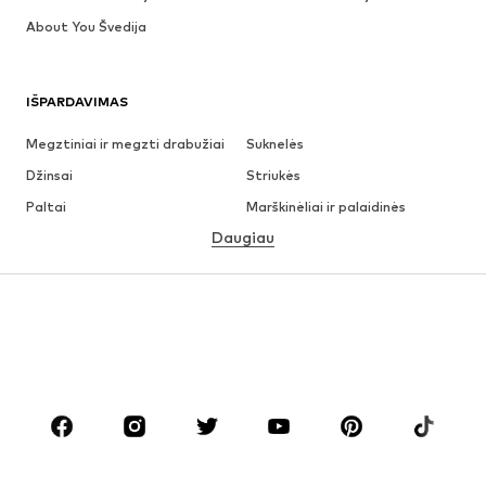
About You Švedija
IŠPARDAVIMAS
Megztiniai ir megzti drabužiai
Suknelės
Džinsai
Striukės
Paltai
Marškinėliai ir palaidinės
Daugiau
Kelnės
Apatiniai
Sijonai
Palaidinės ir tunikos
Džemperiai
Švarkai
Maudymosi drabužiai
Kombinezonai
Dideli dydžiai
Drabužiai nėščiosioms
Batai
Sportas
Aksesuarai
Premium
DRABUŽIAI