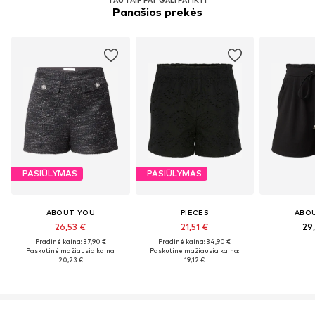
Panašios prekės
PASIŪLYMAS
PASIŪLYMAS
ABOUT YOU
PIECES
ABO
26,53 €
21,51 €
29
Pradinė kaina: 37,90 €
Pradinė kaina: 34,90 €
Paskutinė mažiausia kaina:
Paskutinė mažiausia kaina:
20,23 €
19,12 €