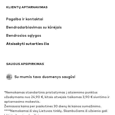
KLIENTŲ APTARNAVIMAS
Naujienos
Šiuo metu paklausu
Suknelės
Džinsai
Pagalba ir kontaktai
Marškinėliai ir palaidinės
Kelnės
Bendradarbiavimas su kūrėjais
Striukės
Megztiniai ir megzti drabužiai
Bendrosios sąlygos
Apatiniai
Palaidinės ir tunikos
Atsisakyti sutarties čia
Paltai
Sijonai
Maudymosi drabužiai
Džemperiai
Švarkai
Kombinezonai
SAUGUS APSIPIRKIMAS
Dideli dydžiai
Drabužiai nėščiosioms
Proginiai
Išskirtiniai
Su mumis tavo duomenys saugūs!
Antrinis panaudojimas
*Nemokamas standartinis pristatymas į atsiėmimo punktus
BATAI
užsakymams nuo 24,90 €, kitais atvejais taikomas 3,90 € siuntimo ir
aptarnavimo mokestis.
Naujienos
Šiuo metu paklausu
Žemiausia kaina per paskutines 30 dienų iki kainos sumažinimo.
****Nemokamai iš visų Lietuvos tinklų. Skambučiams iš užsienio gali
Sportbačiai
Aulinukai