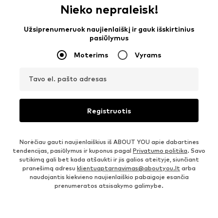
Nieko nepraleisk!
Užsiprenumeruok naujienlaiškį ir gauk išskirtinius
pasiūlymus
Moterims
Vyrams
Tavo el. pašto adresas
Registruotis
Norėčiau gauti naujienlaiškius iš ABOUT YOU apie dabartines
tendencijas, pasiūlymus ir kuponus pagal
Privatumo politika
. Savo
sutikimą gali bet kada atšaukti ir jis galios ateityje, siunčiant
pranešimą adresu
klientuaptarnavimas@aboutyou.lt
arba
naudojantis kiekvieno naujienlaiškio pabaigoje esančia
prenumeratos atsisakymo galimybe.