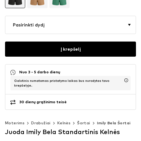
Pasirinkti dydį
Į krepšelį
Nuo 3 - 5 darbo dienų
Galutinis numatomas pristatymo laikas bus nurodytas tavo
krepšelyje.
30 dienų grąžinimo teisė
Moterims
Drabužiai
Kelnės
Šortai
Imily Bela Šortai
Juoda Imily Bela Standartinis Kelnės