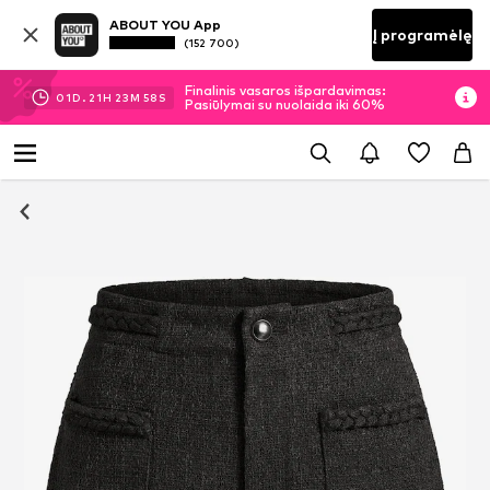
ABOUT YOU App
Į programėlę
(152 700)
Finalinis vasaros išpardavimas:
01
D.
21
H
23
M
58
S
Pasiūlymai su nuolaida iki 60%