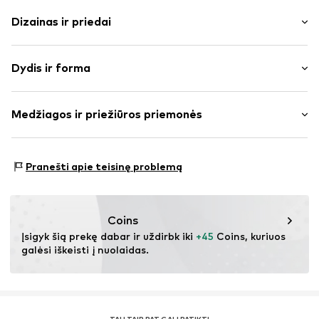
Dizainas ir priedai
Mišinys
Dydis ir forma
bouclé
Siuvinys
Ilgis: trumpas/mini
Dygsniuotas apvadas / kraštas
Medžiagos ir priežiūros priemonės
Pritaikomumas: Standartinis
Paslėptas užtrauktukas
Juosmens aukštis: aukštas juosmuo
Prisiūtos kišenės
Medžiaga: 100% Poliesteris – PES
Struktūruota tekstūra
Dydžių lentelė
Pranešti apie teisinę problemą
Užtrauktukas
Prekės Nr.
IBE0536001000001
Coins
Įsigyk šią prekę dabar ir uždirbk iki 
+45
 Coins, kuriuos 
galėsi iškeisti į nuolaidas.
TAU TAIP PAT GALI PATIKTI