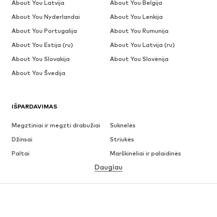
About You Latvija
About You Belgija
About You Nyderlandai
About You Lenkija
About You Portugalija
About You Rumunija
About You Estija (ru)
About You Latvija (ru)
About You Slovakija
About You Slovėnija
About You Švedija
IŠPARDAVIMAS
Megztiniai ir megzti drabužiai
Suknelės
Džinsai
Striukės
Paltai
Marškinėliai ir palaidinės
Daugiau
Kelnės
Apatiniai
Sijonai
Palaidinės ir tunikos
Džemperiai
Švarkai
Maudymosi drabužiai
Kombinezonai