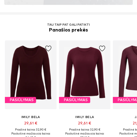
TAU TAIP PAT GALI PATIKTI
Panašios prekės
PASIŪLYMAS
PASIŪLYMAS
PASIŪLYM
IMILY BELA
IMILY BELA
J
29,61 €
29,61 €
21
Pradinė kaina: 32,90 €
Pradinė kaina: 32,90 €
Pradinė k
Paskutinė mažiausia kaina:
Paskutinė mažiausia kaina:
Paskutinė m