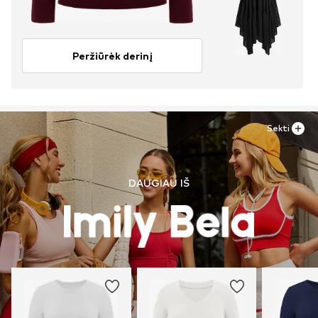
Peržiūrėk derinį
Sekti
DAUGIAU IŠ