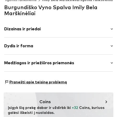
Burgundiško Vyno Spalva Imily Bela
Marškinėliai
Dizainas ir priedai
Vienspalvis
Dydis ir forma
plonas trikotažas
V formos iškirptė
Rankovės ilgis: ilgomis rankovėmis
Dygsniuotas apvadas / kraštas
Medžiagos ir priežiūros priemonės
Ilgis: Normalaus ilgio
To paties tono atspalvių siūlės
Pritaikomumas: Figūrą pabrėžianti forma
Prekės Nr.
IBE0070003000001
Medžiaga: 46% Medvilnė, 7% Elastanas, 47% Viskozė
Dydžių lentelė
Pranešti apie teisinę problemą
Kilmės šalis: Kinija
Coins
Įsigyk šią prekę dabar ir uždirbk iki 
+32
 Coins, kuriuos 
galėsi iškeisti į nuolaidas.