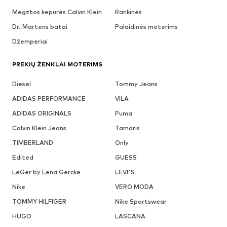
Megztos kepurės Calvin Klein
Rankinės
Dr. Martens batai
Palaidinės moterims
Džemperiai
PREKIŲ ŽENKLAI MOTERIMS
Diesel
Tommy Jeans
ADIDAS PERFORMANCE
VILA
ADIDAS ORIGINALS
Puma
Calvin Klein Jeans
Tamaris
TIMBERLAND
Only
Edited
GUESS
LeGer by Lena Gercke
LEVI'S
Nike
VERO MODA
TOMMY HILFIGER
Nike Sportswear
HUGO
LASCANA