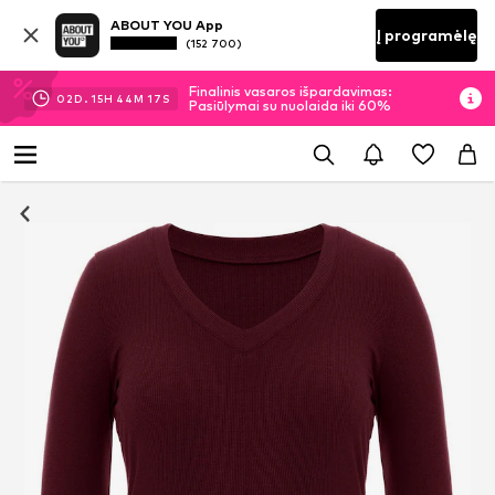
ABOUT YOU App
Į programėlę
(152 700)
Finalinis vasaros išpardavimas:
02
D.
15
H
44
M
16
S
Pasiūlymai su nuolaida iki 60%