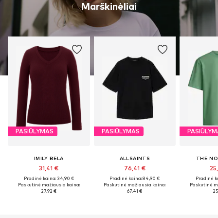
Marškinėliai
PASIŪLYMAS
PASIŪLYMAS
PASIŪLYM
IMILY BELA
ALLSAINTS
THE NO
31,41 €
76,41 €
25
Pradinė kaina: 34,90 €
Pradinė kaina: 84,90 €
Pradinė k
Paskutinė mažiausia kaina:
Paskutinė mažiausia kaina:
Paskutinė m
27,92 €
67,41 €
25