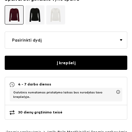
Pasirinkti dydį
Į krepšelį
4 - 7 darbo dienos
Galutinis numatomas pristatymo laikas bus nurodytas tavo
krepšelyje.
30 dienų grąžinimo teisė
iai ilgomis rankovėmis
Imily Bela Marškinėliai ilgomis rankovėmis