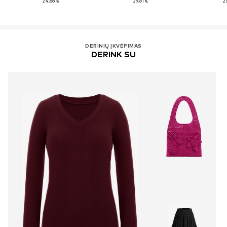
24,68 €
29,61 €
21
DERINIŲ ĮKVĖPIMAS
DERINK SU