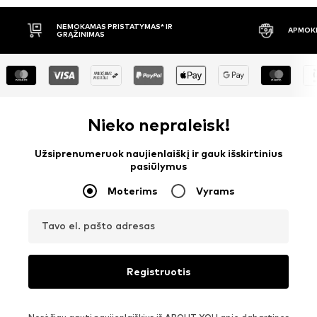
APMOKĖJIMAS PRISTAČIUS
30 DIENŲ 
Nieko nepraleisk!
Užsiprenumeruok naujienlaiškį ir gauk išskirtinius
pasiūlymus
Moterims
Vyrams
Tavo el. pašto adresas
Registruotis