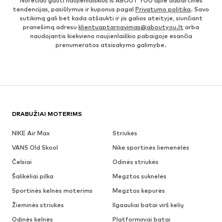
Norėčiau gauti naujienlaiškius iš ABOUT YOU apie dabartines
tendencijas, pasiūlymus ir kuponus pagal
Privatumo politika
. Savo
sutikimą gali bet kada atšaukti ir jis galios ateityje, siunčiant
pranešimą adresu
klientuaptarnavimas@aboutyou.lt
arba
naudojantis kiekvieno naujienlaiškio pabaigoje esančia
prenumeratos atsisakymo galimybe.
DRABUŽIAI MOTERIMS
NIKE Air Max
Striukės
VANS Old Skool
Nike sportinės liemenėlės
Čelsiai
Odinės striukės
Šalikėliai pilka
Megztos suknelės
Sportinės kelnės moterims
Megztos kepurės
Žieminės striukės
Ilgaauliai batai virš kelių
Odinės kelnės
Platforminiai batai