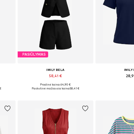
PASIŪLYMAS
IMILY BELA
IMILY
58,41 €
28,
Pradinė kaina: 64,90 €
Galimi dydžiai: 36, 38, 40, 42, 44
Galimi dydžiai: 
€
Paskutinė mažiausia kaina:
58,41 €
Į krepšelį
Į kre