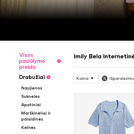
Visos
Imily Bela Interneti
pasiūlymo
prekės
Drabužiai
Kaina
Išpardavim
Naujienos
Suknelės
Apatiniai
Marškinėliai ir
palaidinės
Kelnės