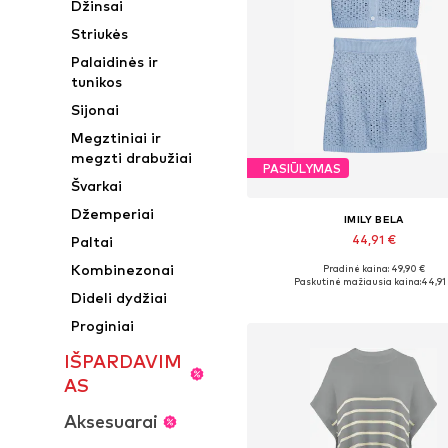
Džinsai
Striukės
Palaidinės ir
tunikos
Sijonai
Megztiniai ir
megzti drabužiai
PASIŪLYMAS
Švarkai
Džemperiai
IMILY BELA
44,91 €
Paltai
Kombinezonai
Pradinė kaina: 49,90 €
Galimi dydžiai: 36, 38, 40, 4
Paskutinė mažiausia kaina:
44,91
Dideli dydžiai
Į krepšelį
Proginiai
IŠPARDAVIM
AS
Aksesuarai