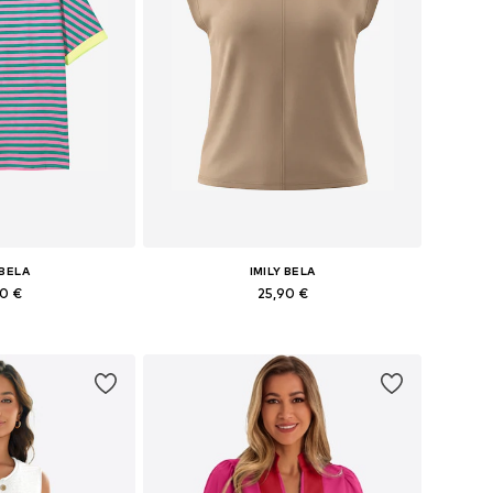
 BELA
IMILY BELA
90 €
25,90 €
: S, M, L, XL
Galimi dydžiai: S, M, L, XL
pšelį
Į krepšelį