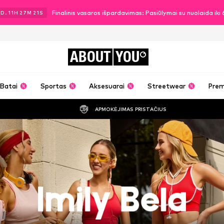
Finalinis vasaros išpardavimas: Pasiūlymai su nuolaida ik
2
D.
11
H
27
M
18
S
ABOUT
YOU
Batai
Sportas
Aksesuarai
Streetwear
Pre
APMOKĖJIMAS PRISTAČIUS