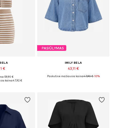
PASIŪLYMAS
 BELA
IMILY BELA
1 €
43,11 €
Paskutinė mažiausia kaina:
47,90 €
-10%
na: 59,90 €
 36, 38, 40, 42
Galimi dydžiai: S, M, L, XL
sia kaina:
47,92 €
pšelį
Į krepšelį