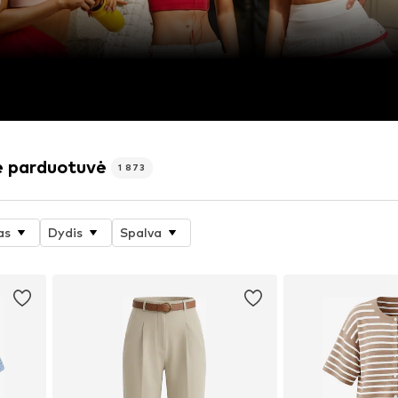
nė parduotuvė
1 873
as
Dydis
Spalva