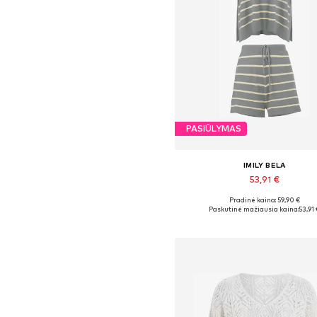
PASIŪLYMAS
IMILY BELA
53,91 €
Pradinė kaina: 59,90 €
Galimi dydžiai: 36, 38, 40
Paskutinė mažiausia kaina:
53,91 
Į krepšelį