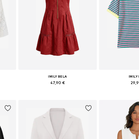
IMILY BELA
IMILY
47,90 €
29,
XL
Galimi dydžiai: 36, 38, 40, 42, 44
Galimi dydžiai
Į krepšelį
Į kre