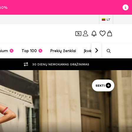
i 60%
LT
mium
Top 100
Prekių ženklai
Įkvėpimas
30 DIENŲ NEMOKAMAS GRĄŽINIMAS
SEKTI