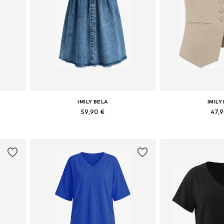
IMILY BELA
IMILY
59,90 €
47,
Galimi dydžiai: 36, 38, 40, 42
Galimi dydžiai:
Į krepšelį
Į kre