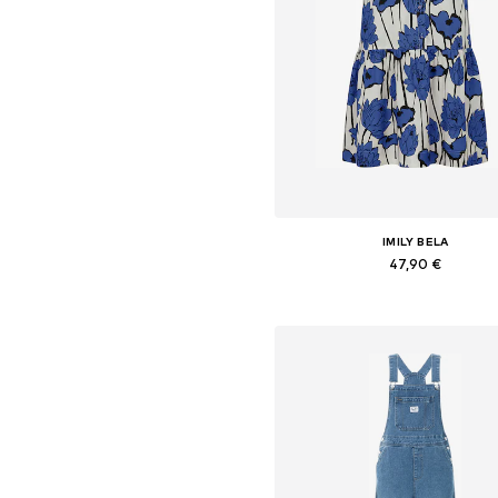
IMILY BELA
47,90 €
Galimi dydžiai: 36, 38, 40, 4
Į krepšelį