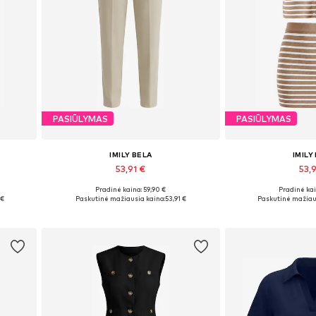
PASIŪLYMAS
PASIŪLYMAS
IMILY BELA
IMILY
53,91 €
53,9
Pradinė kaina: 59,90 €
Pradinė kai
2
Galimi dydžiai: 36, 38, 40, 42
Galimi dydžiai:
 €
Paskutinė mažiausia kaina:
53,91 €
Paskutinė mažiau
Į krepšelį
Į kre