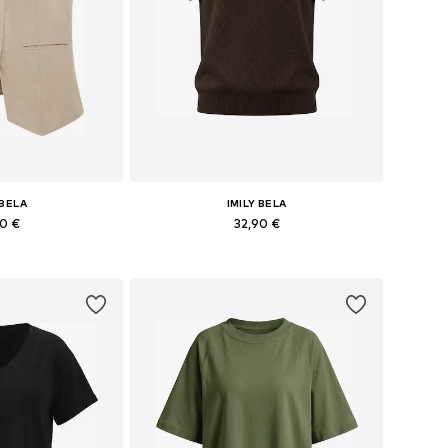
 BELA
IMILY BELA
90 €
32,90 €
 36, 38, 40, 42
Galimi dydžiai: S, M, L, XL, XXL
pšelį
Į krepšelį