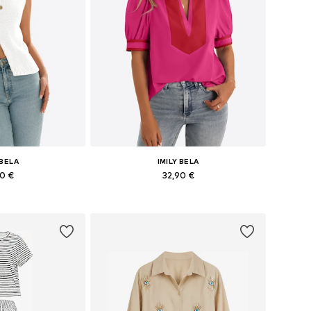
 BELA
IMILY BELA
90 €
32,90 €
: S, M, L, XL
Galimi dydžiai: S, M, L, XL
pšelį
Į krepšelį