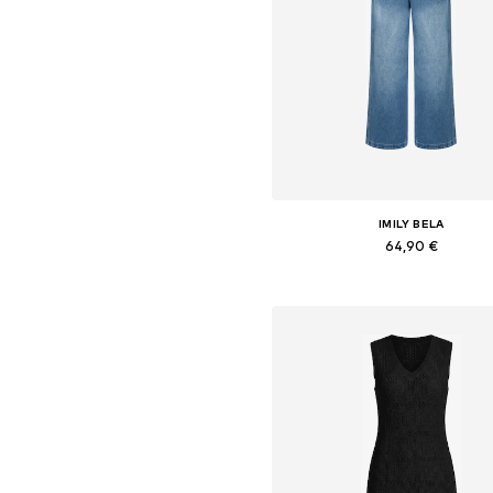
IMILY BELA
64,90 €
Galimi dydžiai: S, M, L, XL
Į krepšelį