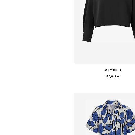
IMILY BELA
32,90 €
Galimi dydžiai: S, M, L, XL
Į krepšelį