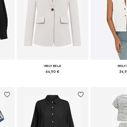
IMILY BELA
IMILY
64,90 €
34,
Galimi dydžiai: 36, 38, 40, 42, 44
Galimi dydžiai
Į krepšelį
Į kre