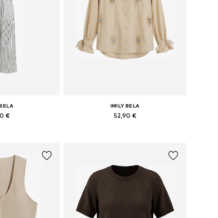
 BELA
IMILY BELA
90 €
52,90 €
6, 38, 40, 42, 44
Galimi dydžiai: S, M, L, XL
pšelį
Į krepšelį