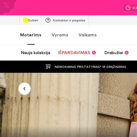
0
Outlet
Kontaktai ir pagalba
Moterims
Vyrams
Vaikams
Nauja kolekcija
IŠPARDAVIMAS
Drabužiai
NEMOKAMAS PRISTATYMAS* IR GRĄŽINIMAS