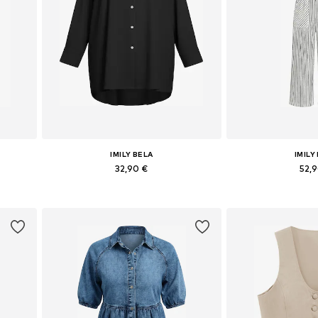
IMILY BELA
IMILY
32,90 €
52,
2
Galimi dydžiai: S, M, L, XL, XXL
Galimi dydžiai: 3
Į krepšelį
Į kre