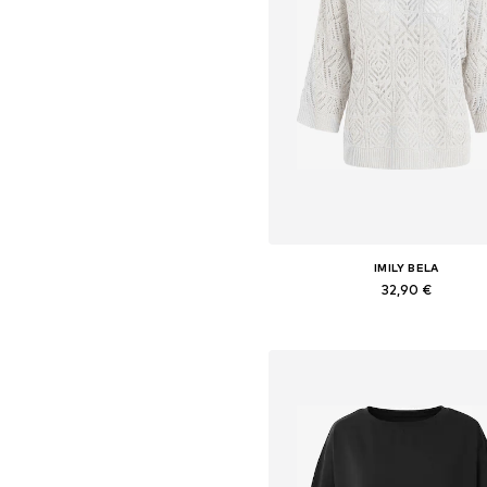
IMILY BELA
32,90 €
Galimi dydžiai: S, M, L, XL, X
Į krepšelį