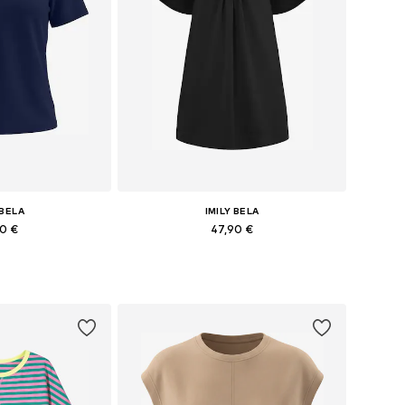
 BELA
IMILY BELA
90 €
47,90 €
+
1
S, M, L, XL, XXL
Galimi dydžiai: 36, 38, 40, 42
pšelį
Į krepšelį