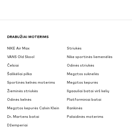
DRABUŽIAI MOTERIMS
NIKE Air Max
Striukės
VANS Old Skool
Nike sportinės liemenėlės
Čelsiai
Odinės striukės
Šalikėliai pilka
Megztos suknelės
Sportinės kelnės moterims
Megztos kepurės
Žieminės striukės
Ilgaauliai batai virš kelių
Odinės kelnės
Platforminiai batai
Megztos kepurės Calvin Klein
Rankinės
Dr. Martens batai
Palaidinės moterims
Džemperiai