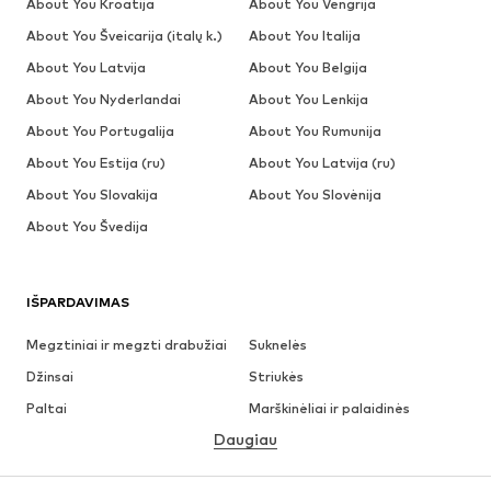
About You Kroatija
About You Vengrija
About You Šveicarija (italų k.)
About You Italija
About You Latvija
About You Belgija
About You Nyderlandai
About You Lenkija
About You Portugalija
About You Rumunija
About You Estija (ru)
About You Latvija (ru)
About You Slovakija
About You Slovėnija
About You Švedija
IŠPARDAVIMAS
Megztiniai ir megzti drabužiai
Suknelės
Džinsai
Striukės
Paltai
Marškinėliai ir palaidinės
Daugiau
Kelnės
Apatiniai
Sijonai
Palaidinės ir tunikos