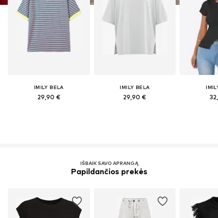
IMILY BELA
IMILY BELA
IMIL
29,90 €
29,90 €
32
IŠBAIK SAVO APRANGĄ
Papildančios prekės