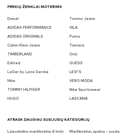
PREKIŲ ŽENKLAI MOTERIMS
Diesel
Tommy Jeans
ADIDAS PERFORMANCE
VILA
ADIDAS ORIGINALS
Puma
Calvin Klein Jeans
Tamaris
TIMBERLAND
Only
Edited
GUESS
LeGer by Lena Gercke
LEVI'S
Nike
VERO MODA
TOMMY HILFIGER
Nike Sportswear
HUGO
LASCANA
ATRASK DAUGIAU SUSIJUSIŲ KATEGORIJŲ
Laisvalaikio marškinėliai iš Imily
Marškinėliai, spalva – juoda