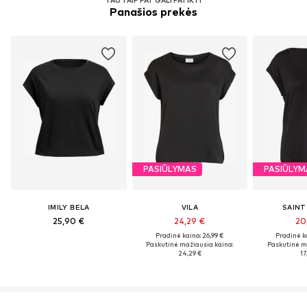
Panašios prekės
PASIŪLYMAS
PASIŪLYM
IMILY BELA
VILA
SAINT
25,90 €
24,29 €
20
Pradinė kaina: 26,99 €
Pradinė k
Paskutinė mažiausia kaina:
Paskutinė m
24,29 €
17