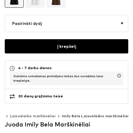
Pasirinkti dydį
Į krepšelį
4 - 7 darbo dienos
Galutinis numatomas pristatymo laikas bus nurodytas tavo
krepšelyje.
30 dienų grąžinimo teisė
iai
Laisvalaikio marškinėliai
Imily Bela Laisvalaikio marškinėliai
Juoda Imily Bela Marškinėliai