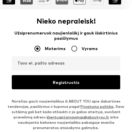
Nieko nepraleisk!
Užsiprenumeruok naujienlaiškį ir gauk išskirtinius
pasiūlymus
Moterims
Vyrams
Tavo el. pašto adresas
Registruotis
Norėčiau gauti naujienlaiškius iš ABOUT YOU apie dabartines
tendencijas, pasiūlymus ir kuponus pagal
Privatumo politika
. Savo
sutikimą gali bet kada atšaukti ir jis galios ateityje, siunčiant
pranešimą adresu
klientuaptarnavimas@aboutyou.lt
arba
naudojantis kiekvieno naujienlaiškio pabaigoje esančia
prenumeratos atsisakymo galimybe.