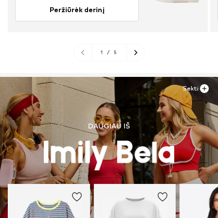
Peržiūrėk derinį
1
/
5
Sekti
DAUGIAU IŠ