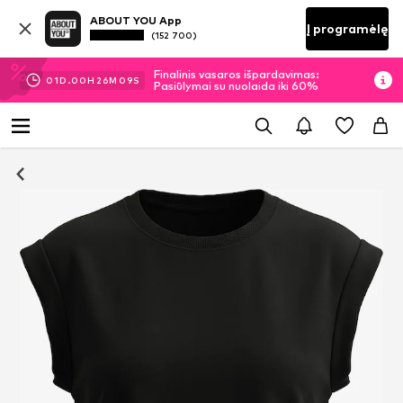
ABOUT YOU App
Į programėlę
(152 700)
Finalinis vasaros išpardavimas:
01
D.
00
H
26
M
08
S
Pasiūlymai su nuolaida iki 60%