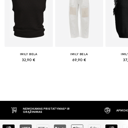
IMILY BELA
IMILY BELA
IMIL
32,90 €
69,90 €
37
S* IR
APMOKĖJIMAS PRISTAČIUS