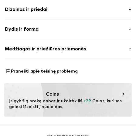
Dizainas ir priedai
Vienspalvis
Dydis ir forma
plonas trikotažas
Apskrita kaklo iškirptė
Rankovės ilgis: ketvirčio ilgio rankovės
Apvadas / megzta apykaklė
Medžiagos ir priežiūros priemonės
Ilgis: Normalaus ilgio
Šoninis skeltukas
Pritaikomumas: Įprastas prigludimas
To paties tono atspalvių siūlės
Medžiaga: 62% Poliesteris – PES, 34% Medvilnė, 4%
Lanksti tekstūra
Dydžių lentelė
Pranešti apie teisinę problemą
Elastanas
Prekės Nr.
IBE0652003000001
Kilmės šalis: Kinija
Coins
Įsigyk šią prekę dabar ir uždirbk iki 
+29
 Coins, kuriuos 
galėsi iškeisti į nuolaidas.
TAU TAIP PAT GALI PATIKTI