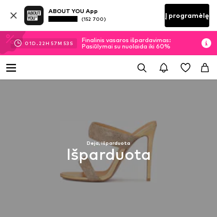
ABOUT YOU App
Į programėlę
(152 700)
Finalinis vasaros išpardavimas:
01
D.
22
H
57
M
52
S
Pasiūlymai su nuolaida iki 60%
Deja, išparduota
Išparduota