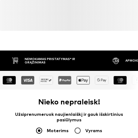
bok@kazar.com
NEMOKAMAS PRISTATYMAS* IR
APMOKĖ
GRĄŽINIMAS
Nieko nepraleisk!
Užsiprenumeruok naujienlaiškį ir gauk išskirtinius
pasiūlymus
Moterims
Vyrams