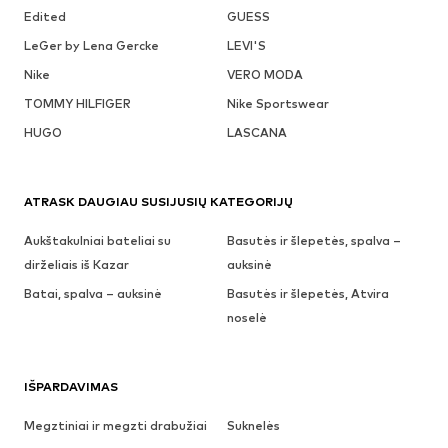
Edited
GUESS
LeGer by Lena Gercke
LEVI'S
Nike
VERO MODA
TOMMY HILFIGER
Nike Sportswear
HUGO
LASCANA
ATRASK DAUGIAU SUSIJUSIŲ KATEGORIJŲ
Aukštakulniai bateliai su
Basutės ir šlepetės, spalva –
dirželiais iš Kazar
auksinė
Batai, spalva – auksinė
Basutės ir šlepetės, Atvira
noselė
IŠPARDAVIMAS
Megztiniai ir megzti drabužiai
Suknelės