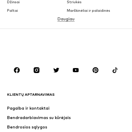
Džinsai
Striukės
Paltai
Marškinėliai ir palaidinės
Daugiau
Kelnės
Apatiniai
Sijonai
Palaidinės ir tunikos
Džemperiai
Švarkai
Maudymosi drabužiai
Kombinezonai
Dideli dydžiai
Drabužiai nėščiosioms
Batai
Sportas
Aksesuarai
Premium
DRABUŽIAI
KLIENTŲ APTARNAVIMAS
Naujienos
Šiuo metu paklausu
Suknelės
Džinsai
Pagalba ir kontaktai
Marškinėliai ir palaidinės
Kelnės
Bendradarbiavimas su kūrėjais
Striukės
Megztiniai ir megzti drabužiai
Bendrosios sąlygos
Apatiniai
Palaidinės ir tunikos