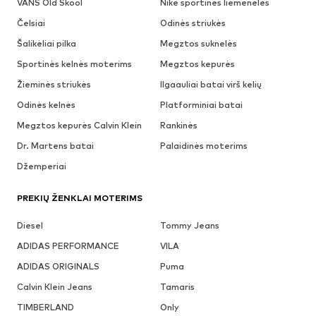
VANS Old Skool
Nike sportinės liemenėlės
Čelsiai
Odinės striukės
Šalikėliai pilka
Megztos suknelės
Sportinės kelnės moterims
Megztos kepurės
Žieminės striukės
Ilgaauliai batai virš kelių
Odinės kelnės
Platforminiai batai
Megztos kepurės Calvin Klein
Rankinės
Dr. Martens batai
Palaidinės moterims
Džemperiai
PREKIŲ ŽENKLAI MOTERIMS
Diesel
Tommy Jeans
ADIDAS PERFORMANCE
VILA
ADIDAS ORIGINALS
Puma
Calvin Klein Jeans
Tamaris
TIMBERLAND
Only