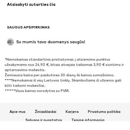
Atsisakyti sutarties čia
Paltai
Sijonai
Maudymosi drabužiai
Džemperiai
Švarkai
Kombinezonai
SAUGUS APSIPIRKIMAS
Dideli dydžiai
Drabužiai nėščiosioms
Proginiai
Išskirtiniai
Su mumis tavo duomenys saugūs!
Antrinis panaudojimas
*Nemokamas standartinis pristatymas į atsiėmimo punktus
BATAI
užsakymams nuo 24,90 €, kitais atvejais taikomas 3,90 € siuntimo ir
aptarnavimo mokestis.
Naujienos
Šiuo metu paklausu
Žemiausia kaina per paskutines 30 dienų iki kainos sumažinimo.
****Nemokamai iš visų Lietuvos tinklų. Skambučiams iš užsienio gali
Sportbačiai
Aulinukai
būti taikomi mokesčiai.
Batai su kulniukais
Auliniai batai
******Visos kainos nurodytos su PVM.
Basutės ir šlepetės
Bateliai
Sportiniai batai
Balerinos
Apie mus
Žiniasklaidai
Karjera
Privatumo politika
Įsispiriami bateliai
Šlepetės
Sąlygos ir nuostatos
Teisinė informacija
Išskirtiniai
Prieinamumas
Produkto sauga