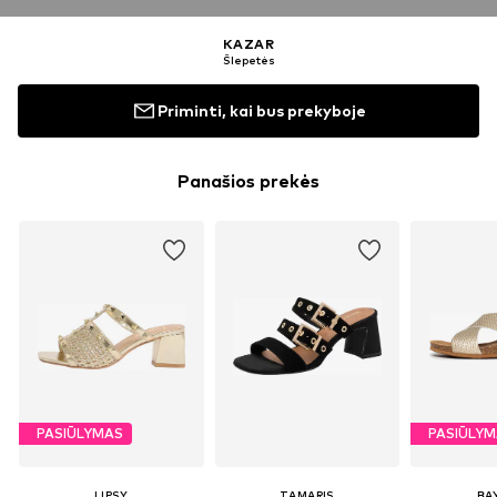
KAZAR
Šlepetės
Priminti, kai bus prekyboje
Panašios prekės
PASIŪLYMAS
PASIŪLY
LIPSY
TAMARIS
BA