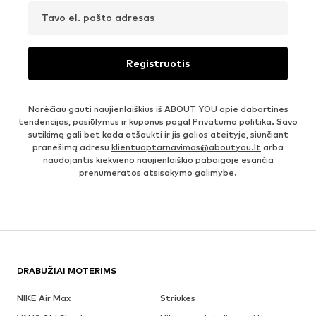
Tavo el. pašto adresas
Registruotis
Norėčiau gauti naujienlaiškius iš ABOUT YOU apie dabartines
tendencijas, pasiūlymus ir kuponus pagal
Privatumo politika
. Savo
sutikimą gali bet kada atšaukti ir jis galios ateityje, siunčiant
pranešimą adresu
klientuaptarnavimas@aboutyou.lt
arba
naudojantis kiekvieno naujienlaiškio pabaigoje esančia
prenumeratos atsisakymo galimybe.
DRABUŽIAI MOTERIMS
NIKE Air Max
Striukės