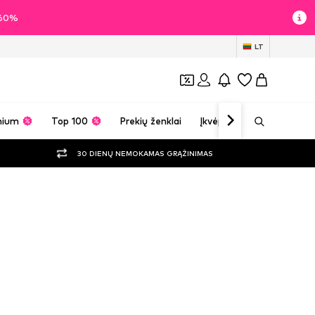
i 60%
LT
mium
Top 100
Prekių ženklai
Įkvėpimas
30 DIENŲ NEMOKAMAS GRĄŽINIMAS