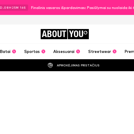
Finalinis vasaros išpardavimas: Pasiūlymai su nuolaida ik
D.
08
H
25
M
14
S
ABOUT
YOU
Batai
Sportas
Aksesuarai
Streetwear
Pre
APMOKĖJIMAS PRISTAČIUS