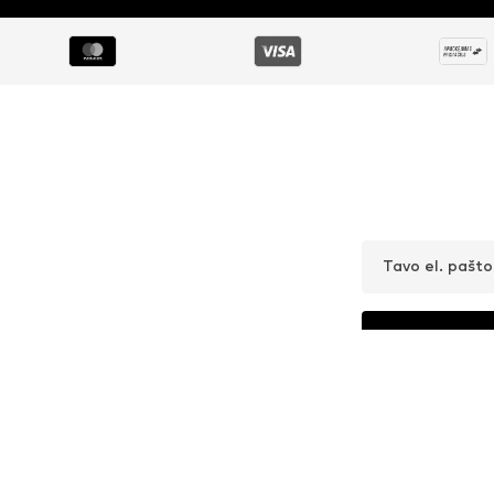
Tavo el. pašt
Norėčiau gauti nau
politika
. 
klientuaptarnav