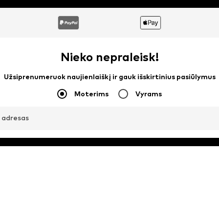
Nieko nepraleisk!
Užsiprenumeruok naujienlaiškį ir gauk išskirtinius pasiūlymus
Moterims
Vyrams
o adresas
Registruotis
jienlaiškius iš ABOUT YOU apie dabartines tendencijas, pasiūlymus ir kupo
Savo sutikimą gali bet kada atšaukti ir jis galios ateityje, siunčiant prane
imas@aboutyou.lt
arba naudojantis kiekvieno naujienlaiškio pabaigoje es
atsisakymo galimybe.