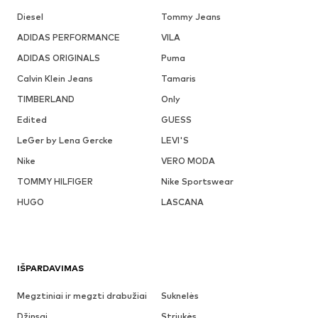
Diesel
Tommy Jeans
ADIDAS PERFORMANCE
VILA
ADIDAS ORIGINALS
Puma
Calvin Klein Jeans
Tamaris
TIMBERLAND
Only
Edited
GUESS
LeGer by Lena Gercke
LEVI'S
Nike
VERO MODA
TOMMY HILFIGER
Nike Sportswear
HUGO
LASCANA
IŠPARDAVIMAS
Megztiniai ir megzti drabužiai
Suknelės
Džinsai
Striukės