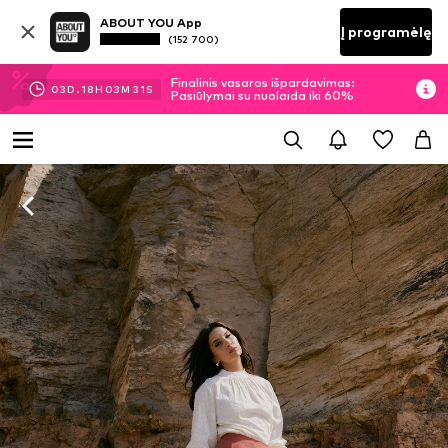
ABOUT YOU App
Į programėlę
(152 700)
Finalinis vasaros išpardavimas:
03
D.
18
H
03
M
29
S
Pasiūlymai su nuolaida iki 60%