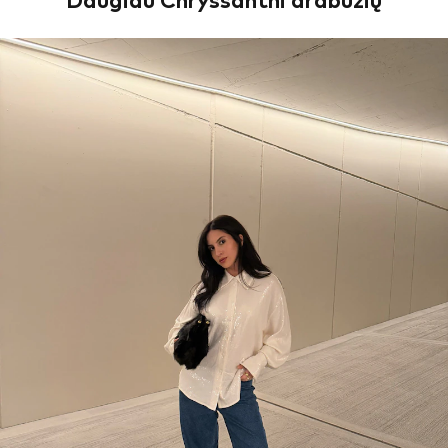
Daugiau Chryssanthi drabužių