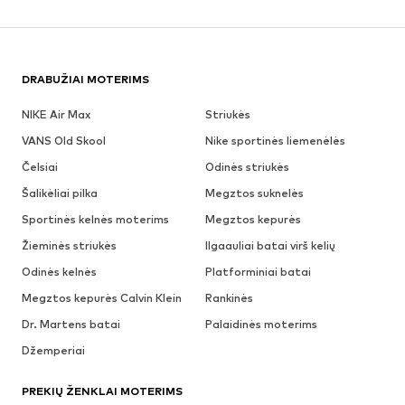
DRABUŽIAI MOTERIMS
NIKE Air Max
Striukės
VANS Old Skool
Nike sportinės liemenėlės
Čelsiai
Odinės striukės
Šalikėliai pilka
Megztos suknelės
Sportinės kelnės moterims
Megztos kepurės
Žieminės striukės
Ilgaauliai batai virš kelių
Odinės kelnės
Platforminiai batai
Megztos kepurės Calvin Klein
Rankinės
Dr. Martens batai
Palaidinės moterims
Džemperiai
PREKIŲ ŽENKLAI MOTERIMS