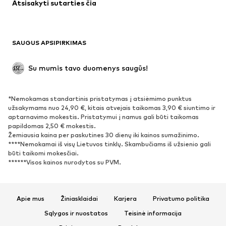
Atsisakyti sutarties čia
Paltai
Sijonai
Maudymosi drabužiai
Džemperiai
Švarkai
Kombinezonai
SAUGUS APSIPIRKIMAS
Dideli dydžiai
Drabužiai nėščiosioms
Proginiai
Išskirtiniai
Su mumis tavo duomenys saugūs!
Antrinis panaudojimas
*Nemokamas standartinis pristatymas į atsiėmimo punktus
BATAI
užsakymams nuo 24,90 €, kitais atvejais taikomas 3,90 € siuntimo ir
aptarnavimo mokestis. Pristatymui į namus gali būti taikomas
Naujienos
Šiuo metu paklausu
papildomas 2,50 € mokestis.
Žemiausia kaina per paskutines 30 dienų iki kainos sumažinimo.
Sportbačiai
Aulinukai
****Nemokamai iš visų Lietuvos tinklų. Skambučiams iš užsienio gali
Batai su kulniukais
Auliniai batai
būti taikomi mokesčiai.
******Visos kainos nurodytos su PVM.
Basutės ir šlepetės
Bateliai
Sportiniai batai
Balerinos
Įsispiriami bateliai
Šlepetės
Apie mus
Žiniasklaidai
Karjera
Privatumo politika
Išskirtiniai
Sąlygos ir nuostatos
Teisinė informacija