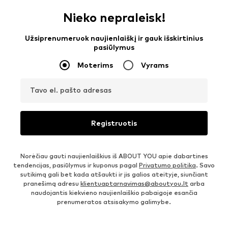
Nieko nepraleisk!
Užsiprenumeruok naujienlaiškį ir gauk išskirtinius
pasiūlymus
Moterims
Vyrams
Tavo el. pašto adresas
Registruotis
Norėčiau gauti naujienlaiškius iš ABOUT YOU apie dabartines
tendencijas, pasiūlymus ir kuponus pagal
Privatumo politika
. Savo
sutikimą gali bet kada atšaukti ir jis galios ateityje, siunčiant
pranešimą adresu
klientuaptarnavimas@aboutyou.lt
arba
naudojantis kiekvieno naujienlaiškio pabaigoje esančia
prenumeratos atsisakymo galimybe.