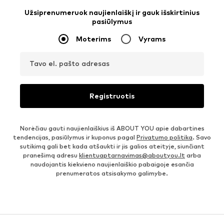
Užsiprenumeruok naujienlaiškį ir gauk išskirtinius
pasiūlymus
Moterims
Vyrams
Tavo el. pašto adresas
Registruotis
Norėčiau gauti naujienlaiškius iš ABOUT YOU apie dabartines
tendencijas, pasiūlymus ir kuponus pagal
Privatumo politika
. Savo
sutikimą gali bet kada atšaukti ir jis galios ateityje, siunčiant
pranešimą adresu
klientuaptarnavimas@aboutyou.lt
arba
naudojantis kiekvieno naujienlaiškio pabaigoje esančia
prenumeratos atsisakymo galimybe.