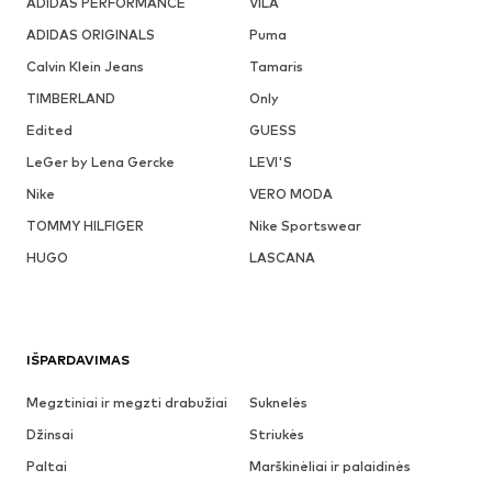
ADIDAS PERFORMANCE
VILA
ADIDAS ORIGINALS
Puma
Calvin Klein Jeans
Tamaris
TIMBERLAND
Only
Edited
GUESS
LeGer by Lena Gercke
LEVI'S
Nike
VERO MODA
TOMMY HILFIGER
Nike Sportswear
HUGO
LASCANA
IŠPARDAVIMAS
Megztiniai ir megzti drabužiai
Suknelės
Džinsai
Striukės
Paltai
Marškinėliai ir palaidinės