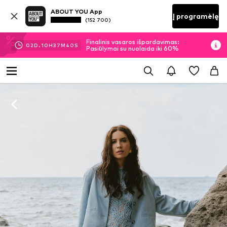
ABOUT YOU App
Į programėlę
(152 700)
Finalinis vasaros išpardavimas:
02
D.
10
H
37
M
39
S
Pasiūlymai su nuolaida iki 60%