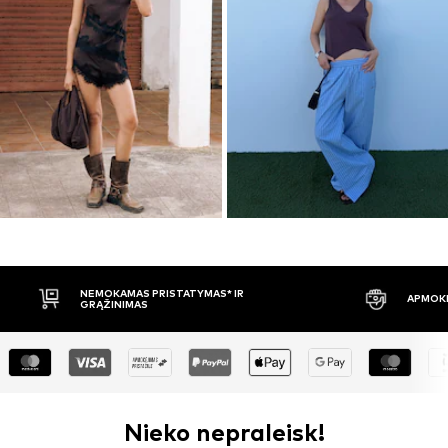
APMOKĖJIMAS PRISTAČIUS
30 DIENŲ 
Nieko nepraleisk!