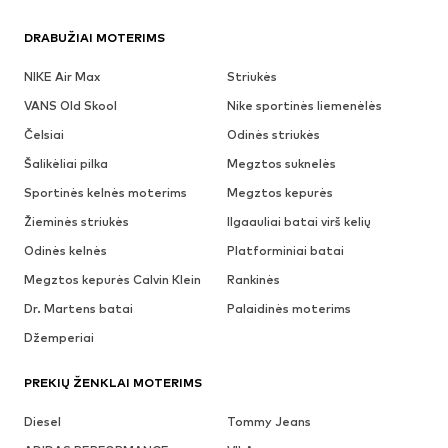
DRABUŽIAI MOTERIMS
NIKE Air Max
Striukės
VANS Old Skool
Nike sportinės liemenėlės
Čelsiai
Odinės striukės
Šalikėliai pilka
Megztos suknelės
Sportinės kelnės moterims
Megztos kepurės
Žieminės striukės
Ilgaauliai batai virš kelių
Odinės kelnės
Platforminiai batai
Megztos kepurės Calvin Klein
Rankinės
Dr. Martens batai
Palaidinės moterims
Džemperiai
PREKIŲ ŽENKLAI MOTERIMS
Diesel
Tommy Jeans