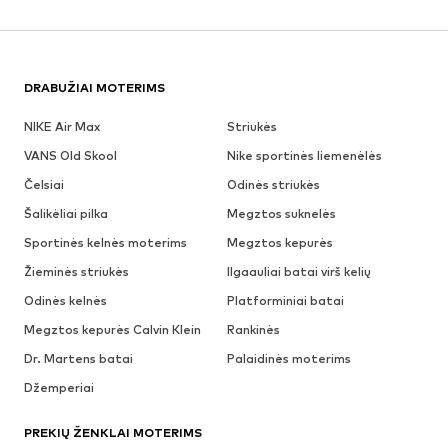
DRABUŽIAI MOTERIMS
NIKE Air Max
Striukės
VANS Old Skool
Nike sportinės liemenėlės
Čelsiai
Odinės striukės
Šalikėliai pilka
Megztos suknelės
Sportinės kelnės moterims
Megztos kepurės
Žieminės striukės
Ilgaauliai batai virš kelių
Odinės kelnės
Platforminiai batai
Megztos kepurės Calvin Klein
Rankinės
Dr. Martens batai
Palaidinės moterims
Džemperiai
PREKIŲ ŽENKLAI MOTERIMS