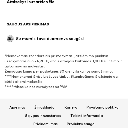
Atsisakyti sutarties čia
Paltai
Sijonai
Maudymosi drabužiai
Džemperiai
Švarkai
Kombinezonai
SAUGUS APSIPIRKIMAS
Dideli dydžiai
Drabužiai nėščiosioms
Proginiai
Išskirtiniai
Su mumis tavo duomenys saugūs!
Antrinis panaudojimas
*Nemokamas standartinis pristatymas į atsiėmimo punktus
BATAI
užsakymams nuo 24,90 €, kitais atvejais taikomas 3,90 € siuntimo ir
aptarnavimo mokestis.
Naujienos
Šiuo metu paklausu
Žemiausia kaina per paskutines 30 dienų iki kainos sumažinimo.
****Nemokamai iš visų Lietuvos tinklų. Skambučiams iš užsienio gali
Sportbačiai
Aulinukai
būti taikomi mokesčiai.
Batai su kulniukais
Auliniai batai
******Visos kainos nurodytos su PVM.
Basutės ir šlepetės
Bateliai
Sportiniai batai
Balerinos
Apie mus
Žiniasklaidai
Karjera
Privatumo politika
Įsispiriami bateliai
Šlepetės
Sąlygos ir nuostatos
Teisinė informacija
Išskirtiniai
Prieinamumas
Produkto sauga