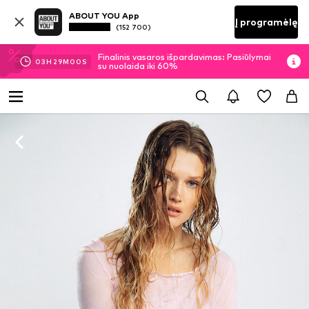
ABOUT YOU App
Į programėlę
(152 700)
Finalinis vasaros išpardavimas: Pasiūlymai su
03
H
28
M
59
S
nuolaida iki 60%