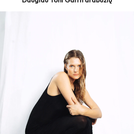
Daugiau Toni Garrn drabužių