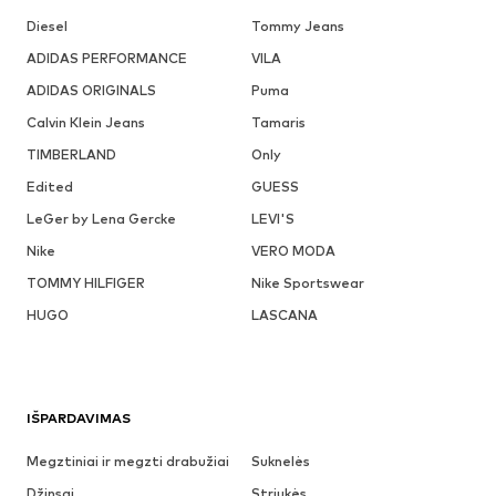
Diesel
Tommy Jeans
ADIDAS PERFORMANCE
VILA
ADIDAS ORIGINALS
Puma
Calvin Klein Jeans
Tamaris
TIMBERLAND
Only
Edited
GUESS
LeGer by Lena Gercke
LEVI'S
Nike
VERO MODA
TOMMY HILFIGER
Nike Sportswear
HUGO
LASCANA
IŠPARDAVIMAS
Megztiniai ir megzti drabužiai
Suknelės
Džinsai
Striukės