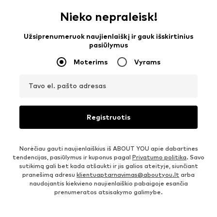
Nieko nepraleisk!
Užsiprenumeruok naujienlaiškį ir gauk išskirtinius
pasiūlymus
Moterims
Vyrams
Tavo el. pašto adresas
Registruotis
Norėčiau gauti naujienlaiškius iš ABOUT YOU apie dabartines
tendencijas, pasiūlymus ir kuponus pagal
Privatumo politika
. Savo
sutikimą gali bet kada atšaukti ir jis galios ateityje, siunčiant
pranešimą adresu
klientuaptarnavimas@aboutyou.lt
arba
naudojantis kiekvieno naujienlaiškio pabaigoje esančia
prenumeratos atsisakymo galimybe.