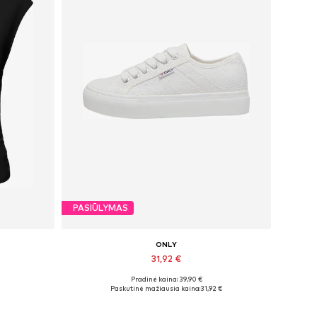
PASIŪLYMAS
ONLY
31,92 €
Pradinė kaina: 39,90 €
Galimi dydžiai: 37, 38, 39, 40, 41
Paskutinė mažiausia kaina:
31,92 €
Į krepšelį