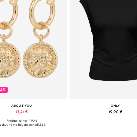
MAS
ABOUT YOU
ONLY
13,41 €
19,90 €
Pradinė kaina: 14,90 €
Galimi dydžiai: One Size
Galimi dydžiai: XS, M, L, XL
askutinė mažiausia kaina:
11,92 €
Į krepšelį
Į krepšelį