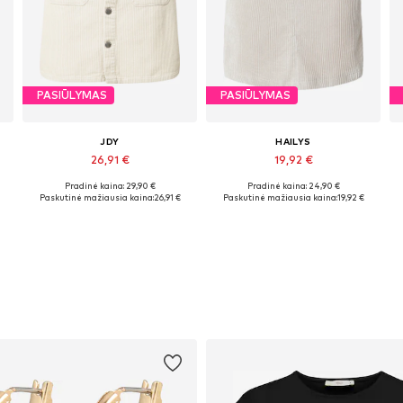
PASIŪLYMAS
PASIŪLYMAS
JDY
HAILYS
26,91 €
19,92 €
Pradinė kaina: 29,90 €
Pradinė kaina: 24,90 €
Galimi dydžiai: 34, 36, 38, 40, 42
Galimi dydžiai: 36, 38, 40, 44
Paskutinė mažiausia kaina:
26,91 €
Paskutinė mažiausia kaina:
19,92 €
Į krepšelį
Į krepšelį