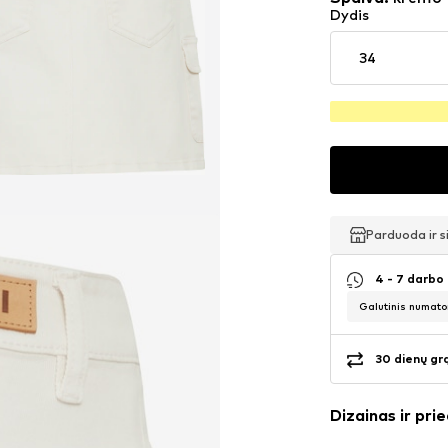
Dydis
34
Parduoda ir 
Parduoda ir 
Parduoda ir 
4 - 7 darbo
Galutinis numato
30 dienų gr
Dizainas ir prie