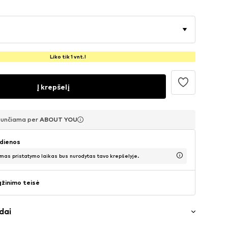
Liko tik 1 vnt.!
Į krepšelį
siunčiama per
siunčiama per
siunčiama per
ABOUT YOU
ABOUT YOU
ABOUT YOU
 dienos
mas pristatymo laikas bus nurodytas tavo krepšelyje.
ąžinimo teisė
dai