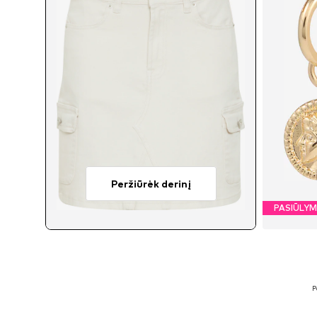
Peržiūrėk derinį
PASIŪLY
P