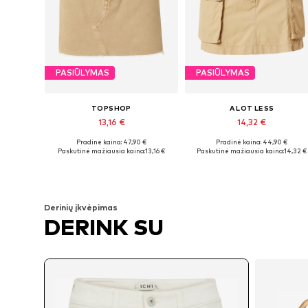
PASIŪLYMAS
PASIŪLYMAS
TOPSHOP
A LOT LESS
13,16 €
14,32 €
Pradinė kaina: 47,90 €
Pradinė kaina: 44,90 €
Galimi dydžiai: 34, 36, 38, 40, 42, 44
Galimi dydžiai: 34, 36, 38
Paskutinė mažiausia kaina:
13,16 €
Paskutinė mažiausia kaina:
14,32 €
Į krepšelį
Į krepšelį
Derinių įkvėpimas
DERINK SU