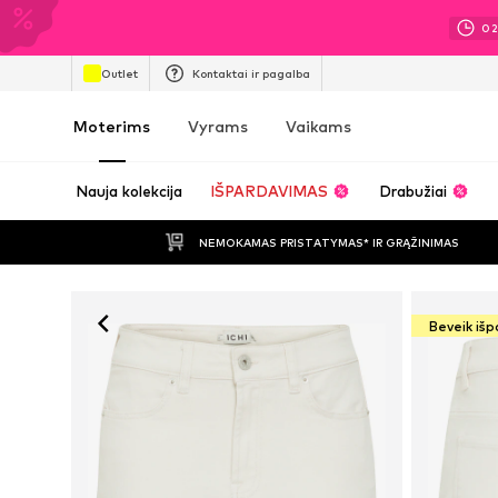
0
Outlet
Kontaktai ir pagalba
Moterims
Vyrams
Vaikams
Nauja kolekcija
IŠPARDAVIMAS
Drabužiai
NEMOKAMAS PRISTATYMAS* IR GRĄŽINIMAS
Beveik iš