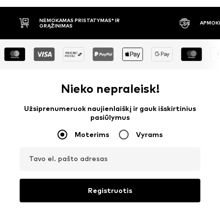
S* IR
APMOKĖJIMAS PRISTAČIUS
Nieko nepraleisk!
Užsiprenumeruok naujienlaiškį ir gauk išskirtinius
pasiūlymus
Moterims
Vyrams
Tavo el. pašto adresas
Registruotis