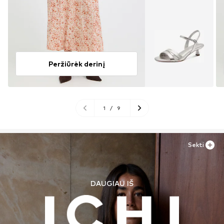
Peržiūrėk derinį
1
/
9
Sekti
DAUGIAU IŠ