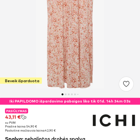
Beveik išparduota
Iki PAPILDOMO išpardavimo pabaigos liko tik 01d. 14h 34m 02s
PASIŪLYMAS
PASIŪLYMAS
43,11 €
43,11 €
su PVM
su PVM
Pradinė kaina: 54,90 €
Pradinė kaina: 54,90 €
Paskutinė mažiausia kaina:
Paskutinė mažiausia kaina:
42,90 €
42,90 €
Spalva
:
nebalintos drobės spalva