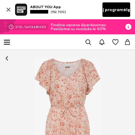
ABOUT YOU App
Į programėlę
(152 700)
Finalinis vasaros išpardavimas:
01
D.
14
H
34
M
02
S
Pasiūlymai su nuolaida iki 60%