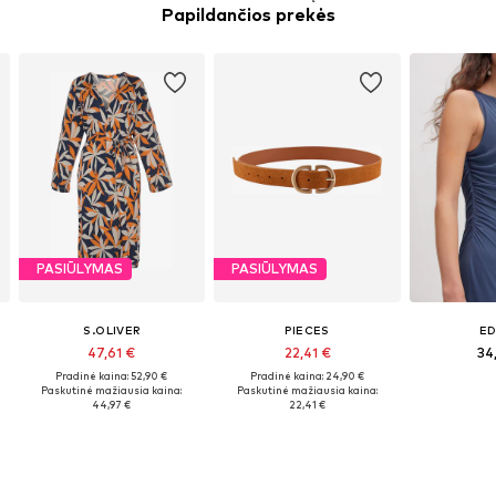
Papildančios prekės
PASIŪLYMAS
PASIŪLYMAS
S.OLIVER
PIECES
ED
47,61 €
22,41 €
34
Pradinė kaina: 52,90 €
Pradinė kaina: 24,90 €
Paskutinė mažiausia kaina:
Paskutinė mažiausia kaina:
44,97 €
22,41 €