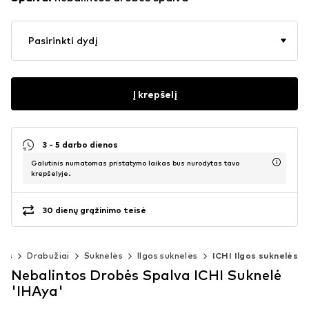
Pasirinkti dydį
Į krepšelį
3 - 5 darbo dienos
Galutinis numatomas pristatymo laikas bus nurodytas tavo
krepšelyje.
30 dienų grąžinimo teisė
ims
Drabužiai
Suknelės
Ilgos suknelės
ICHI Ilgos suknelės
Nebalintos Drobės Spalva ICHI Suknelė
'IHAya'