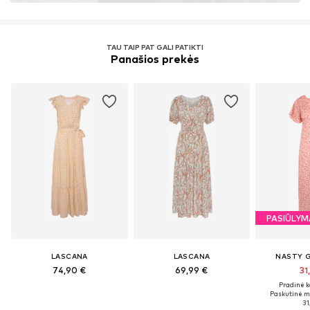
TAU TAIP PAT GALI PATIKTI
Panašios prekės
PASIŪLYM
LASCANA
LASCANA
NASTY G
74,90 €
69,99 €
31
Pradinė k
Paskutinė m
31