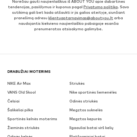
Norėčiau gauti naujienlaiškius iš ABOUT YOU apie dabartines
tendencijas, pasiūlymus ir kuponus pagal
Privatumo politika
. Savo
sutikimą gali bet kada atšaukti ir jis galios ateityje, siunčiant
pranešimą adresu
klientuaptarnavimas@aboutyou.lt
arba
naudojantis kiekvieno naujienlaiškio pabaigoje esančia
prenumeratos atsisakymo galimybe.
DRABUŽIAI MOTERIMS
NIKE Air Max
Striukės
VANS Old Skool
Nike sportinės liemenėlės
Čelsiai
Odinės striukės
Šalikėliai pilka
Megztos suknelės
Sportinės kelnės moterims
Megztos kepurės
Žieminės striukės
Ilgaauliai batai virš kelių
Odinės kelnės
Platforminiai batai