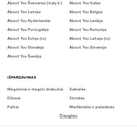
About You Šveicarija (italų k.)
About You Italija
About You Latvija
About You Belgija
About You Nyderlandai
About You Lenkija
About You Portugalija
About You Rumunija
About You Estija (ru)
About You Latvija (ru)
About You Slovakija
About You Slovėnija
About You Švedija
IŠPARDAVIMAS
Megztiniai ir megzti drabužiai
Suknelės
Džinsai
Striukės
Paltai
Marškinėliai ir palaidinės
Daugiau
Kelnės
Apatiniai
Sijonai
Palaidinės ir tunikos
Džemperiai
Švarkai