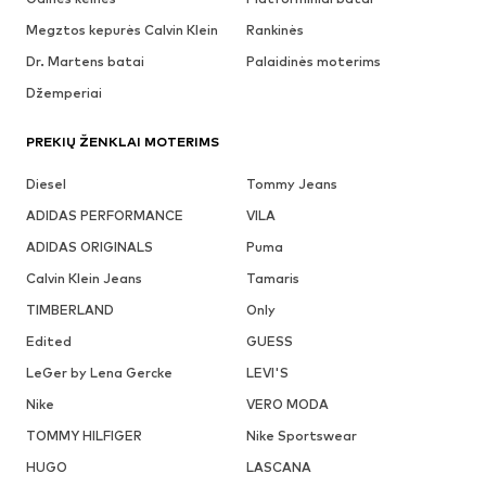
Megztos kepurės Calvin Klein
Rankinės
Dr. Martens batai
Palaidinės moterims
Džemperiai
PREKIŲ ŽENKLAI MOTERIMS
Diesel
Tommy Jeans
ADIDAS PERFORMANCE
VILA
ADIDAS ORIGINALS
Puma
Calvin Klein Jeans
Tamaris
TIMBERLAND
Only
Edited
GUESS
LeGer by Lena Gercke
LEVI'S
Nike
VERO MODA
TOMMY HILFIGER
Nike Sportswear
HUGO
LASCANA