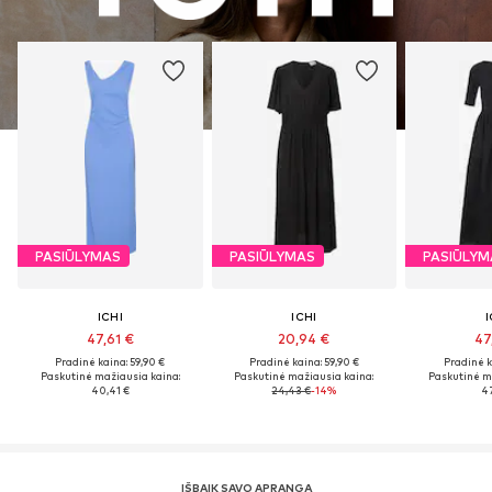
PASIŪLYMAS
PASIŪLYMAS
PASIŪLYM
ICHI
ICHI
I
47,61 €
20,94 €
47
Pradinė kaina: 59,90 €
Pradinė kaina: 59,90 €
Pradinė k
Paskutinė mažiausia kaina:
Paskutinė mažiausia kaina:
Paskutinė m
40,41 €
24,43 €
-14%
47
IŠBAIK SAVO APRANGĄ