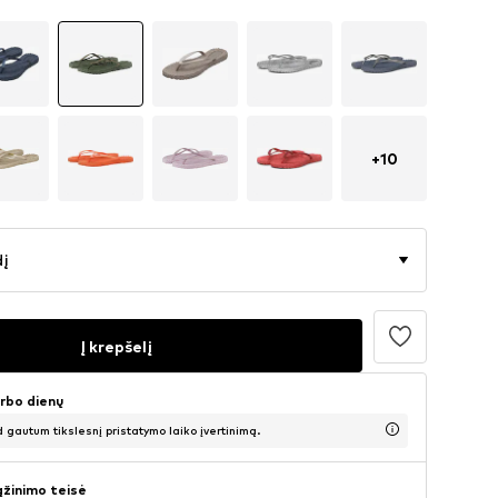
+
10
dį
Į krepšelį
arbo dienų
d gautum tikslesnį pristatymo laiko įvertinimą.
ąžinimo teisė