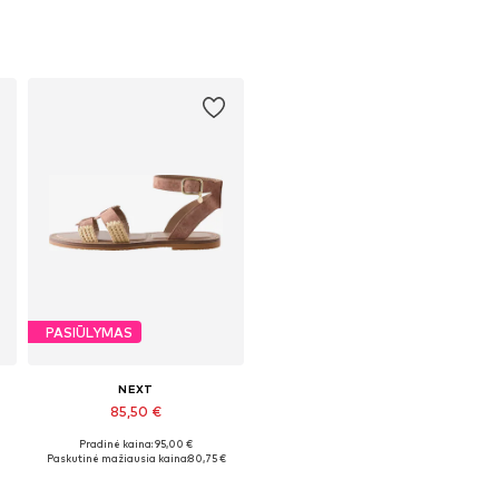
PASIŪLYMAS
NEXT
85,50 €
Pradinė kaina: 95,00 €
Galimi dydžiai: 38, 39, 40
Paskutinė mažiausia kaina:
80,75 €
Į krepšelį