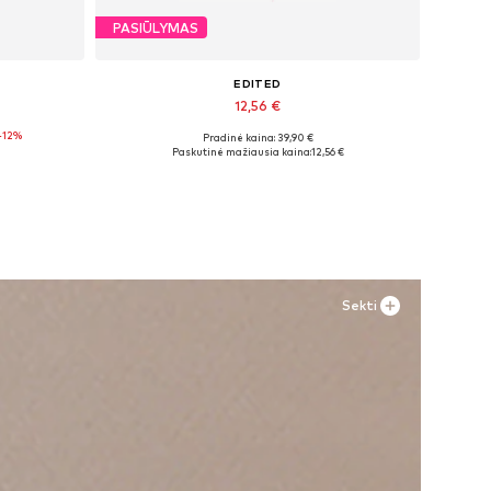
PASIŪLYMAS
EDITED
12,56 €
-12%
Pradinė kaina: 39,90 €
Galimi dydžiai: XS, M
Paskutinė mažiausia kaina:
12,56 €
Į krepšelį
Sekti