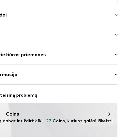
dai
das
: Plokščia pakulnė (0–3 cm)
 padas
riežiūros priemonės
aga
Išorinė medžiaga: Sintetika
rmacija
 padas
Pamušalas ir vidpadis: Sintetika
imo padai
 teisinę problemą
050006000008
acobsen.com
Coins
ę dabar ir uždirbk iki 
+27
 Coins, kuriuos galėsi iškeisti 