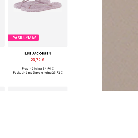
PASIŪLYMAS
ILSE JACOBSEN
23,72 €
Pradinė kaina: 34,90 €
Galimi dydžiai: 36, 37, 38, 40, 41, 42
Paskutinė mažiausia kaina:
23,72 €
Į krepšelį