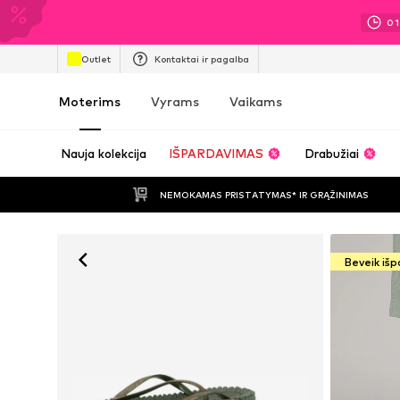
01
Outlet
Kontaktai ir pagalba
Moterims
Vyrams
Vaikams
Nauja kolekcija
IŠPARDAVIMAS
Drabužiai
NEMOKAMAS PRISTATYMAS* IR GRĄŽINIMAS
Beveik iš