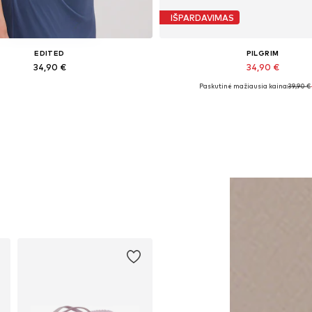
IŠPARDAVIMAS
EDITED
PILGRIM
34,90 €
34,90 €
Paskutinė mažiausia kaina:
39,90 €
Galimi dydžiai: 1
Galimi dydžiai: One Size
Į krepšelį
Į krepšelį