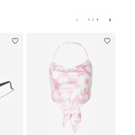
1
/
9