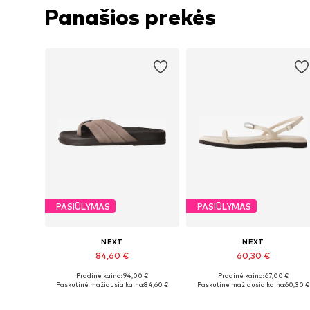
Panašios prekės
PASIŪLYMAS
PASIŪLYMAS
NEXT
NEXT
84,60 €
60,30 €
Pradinė kaina: 94,00 €
Pradinė kaina: 67,00 €
Yra daugybė dydžių
Yra daugybė dydžių
Paskutinė mažiausia kaina:
84,60 €
Paskutinė mažiausia kaina:
60,30 €
Į krepšelį
Į krepšelį