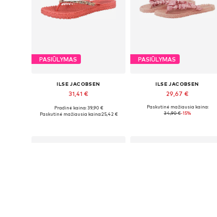
PASIŪLYMAS
PASIŪLYMAS
ILSE JACOBSEN
ILSE JACOBSEN
31,41 €
29,67 €
Paskutinė mažiausia kaina:
Pradinė kaina: 39,90 €
Yra daugybė dydžių
Galimi dydžiai: 37, 38, 39, 40
34,90 €
-15%
Paskutinė mažiausia kaina:
25,42 €
Į krepšelį
Į krepšelį