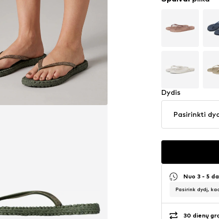
Dydis
Pasirinkti dy
Nuo 3 - 5 d
Pasirink dydį, ka
30 dienų gr