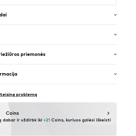
dai
das
: Plokščia pakulnė (0–3 cm)
 padas
riežiūros priemonės
imo padai
Išorinė medžiaga: Guma
rmacija
050014000005
 teisinę problemą
ja
acobsen.com
Coins
ę dabar ir uždirbk iki 
+21
 Coins, kuriuos galėsi iškeisti 