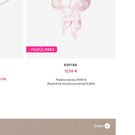
PASIŪLYMAS
EDITED
12,56 €
-12%
Pradinė kaina: 39,90 €
Galimi dydžiai: XS, M
Paskutinė mažiausia kaina:
12,56 €
Į krepšelį
Sekti