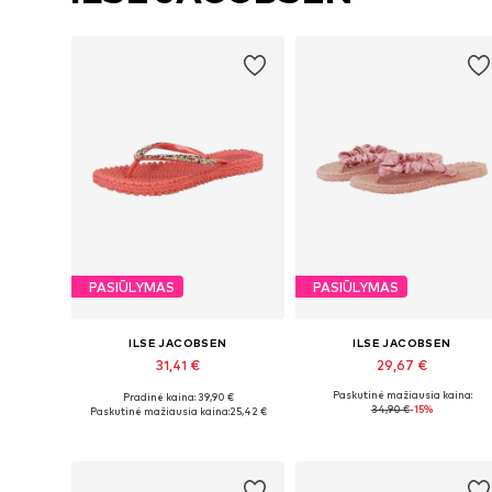
PASIŪLYMAS
PASIŪLYMAS
ILSE JACOBSEN
ILSE JACOBSEN
31,41 €
29,67 €
Paskutinė mažiausia kaina:
Pradinė kaina: 39,90 €
Yra daugybė dydžių
Galimi dydžiai: 37, 38, 39, 40, 4
34,90 €
-15%
Paskutinė mažiausia kaina:
25,42 €
Į krepšelį
Į krepšelį