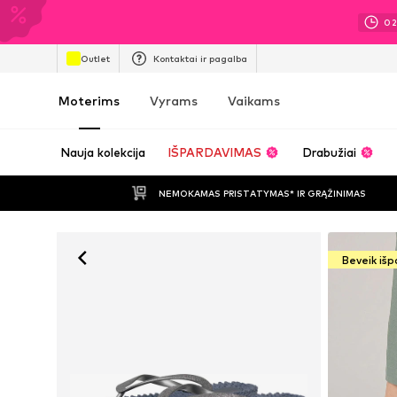
0
Outlet
Kontaktai ir pagalba
Moterims
Vyrams
Vaikams
Nauja kolekcija
IŠPARDAVIMAS
Drabužiai
NEMOKAMAS PRISTATYMAS* IR GRĄŽINIMAS
Beveik iš