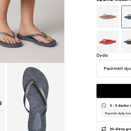
Dydis
Pasirinkti dy
3 - 5 darbo
Pasirink dydį, ka
30 dienų gr