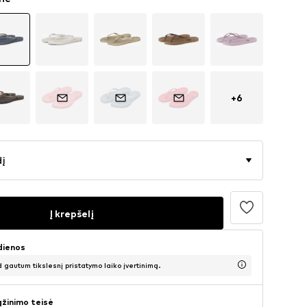
+
6
dį
Į krepšelį
 dienos
d gautum tikslesnį pristatymo laiko įvertinimą.
ąžinimo teisė