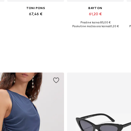
TONI PONS
BAYTON
67,46 €
61,20 €
Pradinė kaina: 85,00 €
0, 42, 43, 44
Yra daugybė dydžių
Yra daugybė dydžių
Paskutinė mažiausia kaina:
61,20 €
P
Į krepšelį
Į krepšelį