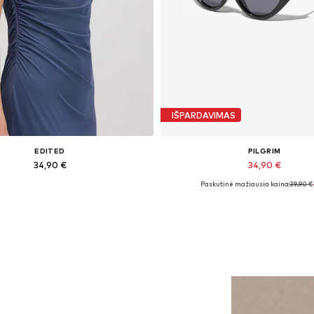
IŠPARDAVIMAS
EDITED
PILGRIM
34,90 €
34,90 €
Paskutinė mažiausia kaina:
39,90 €
Galimi dydžiai: 1
Galimi dydžiai: One Size
Į krepšelį
Į krepšelį