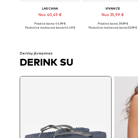
LASCANA
VIVANCE
Nuo 40,49 €
Nuo 35,99 €
Pradinė kaina: 44,99 €
Pradinė kaina: 39,99 €
Yra daugybė dydžių
Galimi dydžiai: 36, 38, 4
Paskutinė mažiausia kaina:
40,49 €
Paskutinė mažiausia kaina:
35,99 €
Į krepšelį
Į krepšelį
Derinių įkvėpimas
DERINK SU