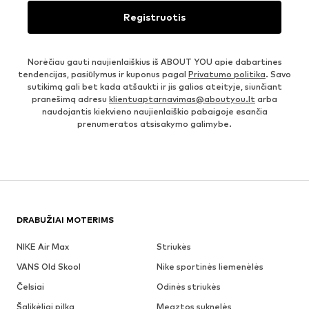
Registruotis
Norėčiau gauti naujienlaiškius iš ABOUT YOU apie dabartines
tendencijas, pasiūlymus ir kuponus pagal
Privatumo politika
. Savo
sutikimą gali bet kada atšaukti ir jis galios ateityje, siunčiant
pranešimą adresu
klientuaptarnavimas@aboutyou.lt
arba
naudojantis kiekvieno naujienlaiškio pabaigoje esančia
prenumeratos atsisakymo galimybe.
DRABUŽIAI MOTERIMS
NIKE Air Max
Striukės
VANS Old Skool
Nike sportinės liemenėlės
Čelsiai
Odinės striukės
Šalikėliai pilka
Megztos suknelės