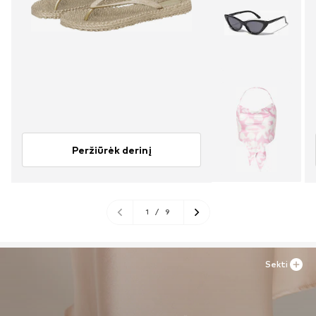
Peržiūrėk derinį
1
/
9
Sekti