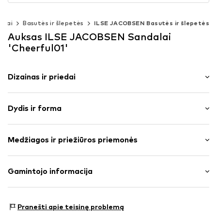
atai
Basutės ir šlepetės
ILSE JACOBSEN Basutės ir šlepetės
Auksas ILSE JACOBSEN Sandalai
'Cheerful01'
Dizainas ir priedai
Vienspalvis
Dydis ir forma
Atvira noselė
Apdirbtas padas
Kulno aukštis: Plokščia pakulnė (0–3 cm)
T formos dirželis
Medžiagos ir priežiūros priemonės
Žibantis
Dydžių lentelė
Lankstūs bėgimo padai
Išorinė medžiaga: Guma
Gamintojo informacija
Slidus
Vidpadis: Guma
Prekės Nr.
IJH0050012000001
IJH A/S
Padas: Guma
Holmenevej 31
Kilmės šalis: Kinija
Pranešti apie teisinę problemą
3140 Aalsgaarde