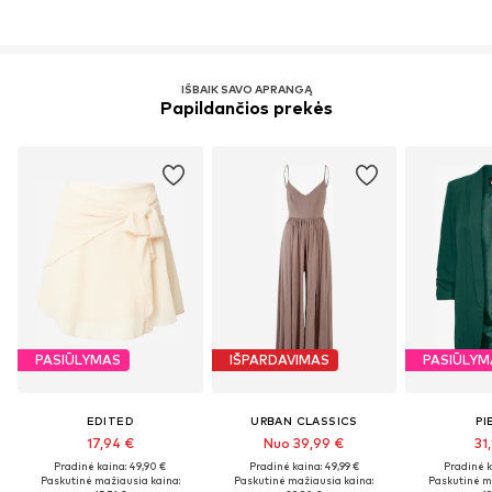
IŠBAIK SAVO APRANGĄ
Papildančios prekės
PASIŪLYMAS
IŠPARDAVIMAS
PASIŪLYM
EDITED
URBAN CLASSICS
PI
17,94 €
Nuo 39,99 €
31
Pradinė kaina: 49,90 €
Pradinė kaina: 49,99 €
Pradinė k
Paskutinė mažiausia kaina:
Paskutinė mažiausia kaina:
Paskutinė m