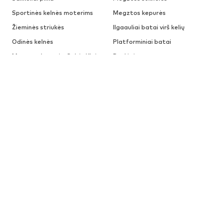
Sportinės kelnės moterims
Megztos kepurės
Žieminės striukės
Ilgaauliai batai virš kelių
Odinės kelnės
Platforminiai batai
Megztos kepurės Calvin Klein
Rankinės
Dr. Martens batai
Palaidinės moterims
Džemperiai
PREKIŲ ŽENKLAI MOTERIMS
Diesel
Tommy Jeans
ADIDAS PERFORMANCE
VILA
ADIDAS ORIGINALS
Puma
Calvin Klein Jeans
Tamaris
TIMBERLAND
Only
Edited
GUESS
LeGer by Lena Gercke
LEVI'S