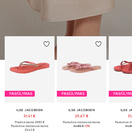
DAUGIAU IŠ
PASIŪLYMAS
PASIŪLYMAS
PASIŪLYM
ILSE JACOBSEN
ILSE JACOBSEN
ILSE 
31,41 €
29,67 €
31
Pradinė kaina: 39,90 €
Paskutinė mažiausia kaina:
Paskutinė m
Paskutinė mažiausia kaina:
34,90 €
-15%
34,9
25,42 €