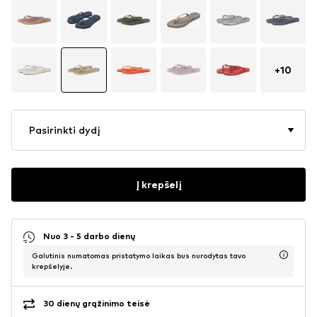
+
10
Pasirinkti dydį
Į krepšelį
Nuo 3 - 5 darbo dienų
Galutinis numatomas pristatymo laikas bus nurodytas tavo
krepšelyje.
30 dienų grąžinimo teisė