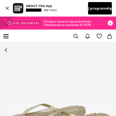
ABOUT YOU App
Į programėlę
(152 700)
Finalinis vasaros išpardavimas:
01
D.
15
H
52
M
52
S
Pasiūlymai su nuolaida iki 60%