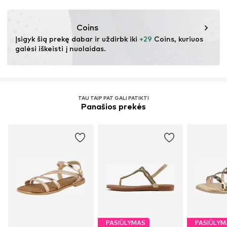
DK
bianca.h@ilsejacobsen.com
Coins
Įsigyk šią prekę dabar ir uždirbk iki 
+29
 Coins, kuriuos 
galėsi iškeisti į nuolaidas.
TAU TAIP PAT GALI PATIKTI
Panašios prekės
PASIŪLYMAS
PASIŪLYM