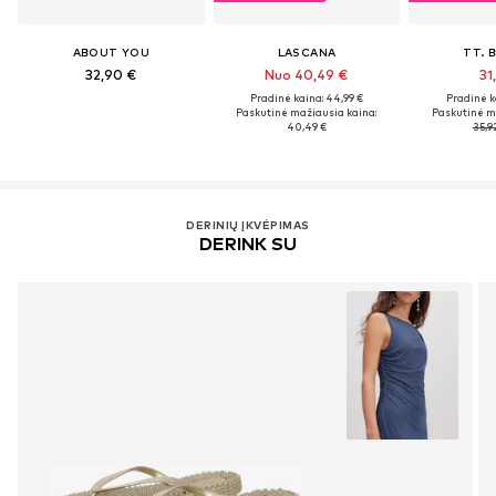
ABOUT YOU
LASCANA
TT. 
32,90 €
Nuo 40,49 €
31
Pradinė kaina: 44,99 €
Pradinė k
Paskutinė mažiausia kaina:
Paskutinė m
40,49 €
35,9
DERINIŲ ĮKVĖPIMAS
DERINK SU