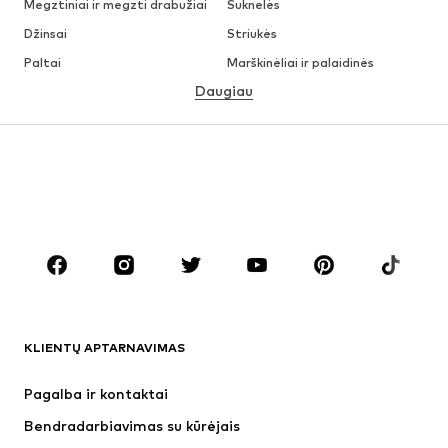
Megztiniai ir megzti drabužiai
Suknelės
Džinsai
Striukės
Paltai
Marškinėliai ir palaidinės
Daugiau
Kelnės
Apatiniai
Sijonai
Palaidinės ir tunikos
Džemperiai
Švarkai
Maudymosi drabužiai
Kombinezonai
Dideli dydžiai
Drabužiai nėščiosioms
Batai
Sportas
Aksesuarai
Premium
DRABUŽIAI
KLIENTŲ APTARNAVIMAS
Naujienos
Šiuo metu paklausu
Suknelės
Džinsai
Pagalba ir kontaktai
Marškinėliai ir palaidinės
Kelnės
Bendradarbiavimas su kūrėjais
Striukės
Megztiniai ir megzti drabužiai