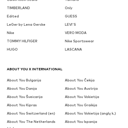
TIMBERLAND
Only
Edited
GUESS
LeGer by Lena Gercke
LEVI'S
Nike
VERO MODA
TOMMY HILFIGER
Nike Sportswear
HUGO
LASCANA
ABOUT YOU X INTERNATIONAL
About You Bulgarija
About You Čekija
About You Danija
About You Austrija
About You Šveicarija
About You Vokietija
About You Kipras
About You Graikija
About You Switzerland (en)
About You Vokietija (anglų k.)
About You The Netherlands
About You Ispanija