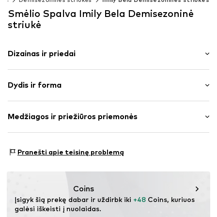
Smėlio Spalva Imily Bela Demisezoninė
striukė
Dizainas ir priedai
Vienspalvis
Dydis ir forma
velvetas
Vidinis
Pritaikomumas: Įprastas prigludimas
Dygsniuotas apvadas / kraštas
Medžiagos ir priežiūros priemonės
Minkšta tekstūra
Dydžių lentelė
Be pamušalo
Medžiaga: 100% Poliesteris – PES
Užsegimas sagomis
Pranešti apie teisinę problemą
Kilmės šalis: Kinija
Prekės Nr.
IBE0035003000001
Coins
Įsigyk šią prekę dabar ir uždirbk iki 
+48
 Coins, kuriuos 
galėsi iškeisti į nuolaidas.