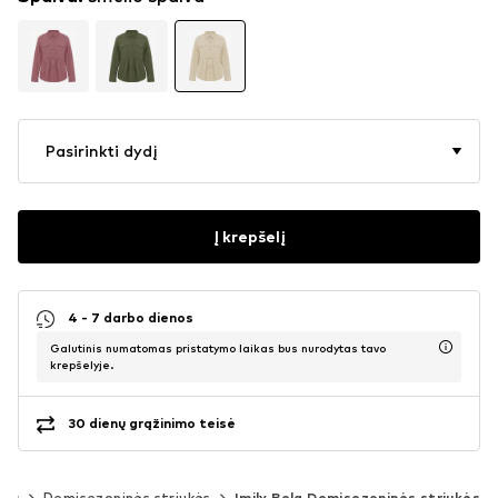
Pasirinkti dydį
Į krepšelį
4 - 7 darbo dienos
Galutinis numatomas pristatymo laikas bus nurodytas tavo
krepšelyje.
30 dienų grąžinimo teisė
kės
Demisezoninės striukės
Imily Bela Demisezoninės striukės