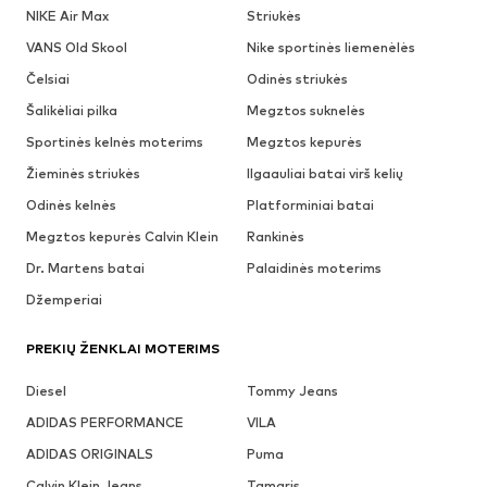
NIKE Air Max
Striukės
VANS Old Skool
Nike sportinės liemenėlės
Čelsiai
Odinės striukės
Šalikėliai pilka
Megztos suknelės
Sportinės kelnės moterims
Megztos kepurės
Žieminės striukės
Ilgaauliai batai virš kelių
Odinės kelnės
Platforminiai batai
Megztos kepurės Calvin Klein
Rankinės
Dr. Martens batai
Palaidinės moterims
Džemperiai
PREKIŲ ŽENKLAI MOTERIMS
Diesel
Tommy Jeans
ADIDAS PERFORMANCE
VILA
ADIDAS ORIGINALS
Puma
Calvin Klein Jeans
Tamaris