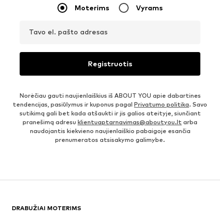
Moterims
Vyrams
Tavo el. pašto adresas
Registruotis
Norėčiau gauti naujienlaiškius iš ABOUT YOU apie dabartines
tendencijas, pasiūlymus ir kuponus pagal
Privatumo politika
. Savo
sutikimą gali bet kada atšaukti ir jis galios ateityje, siunčiant
pranešimą adresu
klientuaptarnavimas@aboutyou.lt
arba
naudojantis kiekvieno naujienlaiškio pabaigoje esančia
prenumeratos atsisakymo galimybe.
DRABUŽIAI MOTERIMS