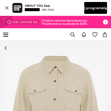
ABOUT YOU App
Į programėlę
(152 700)
Finalinis vasaros išpardavimas:
01
D.
13
H
37
M
15
S
Pasiūlymai su nuolaida iki 60%