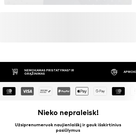
NEMOKAMAS PRISTATYMAS* IR
APMOKĖ
GRĄŽINIMAS
Nieko nepraleisk!
Užsiprenumeruok naujienlaiškį ir gauk išskirtinius
pasiūlymus