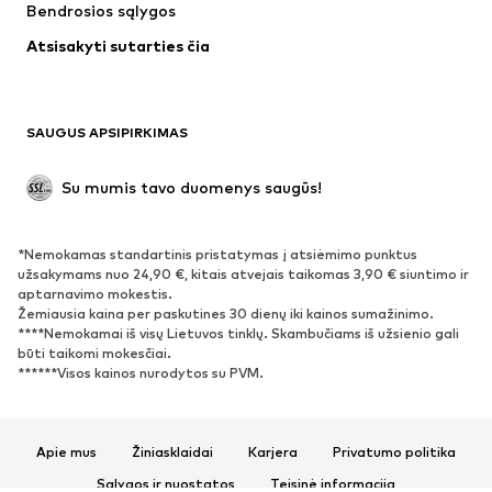
Bendrosios sąlygos
Apatiniai
Palaidinės ir tunikos
Atsisakyti sutarties čia
Paltai
Sijonai
Maudymosi drabužiai
Džemperiai
Švarkai
Kombinezonai
SAUGUS APSIPIRKIMAS
Dideli dydžiai
Drabužiai nėščiosioms
Proginiai
Išskirtiniai
Su mumis tavo duomenys saugūs!
Antrinis panaudojimas
*Nemokamas standartinis pristatymas į atsiėmimo punktus
BATAI
užsakymams nuo 24,90 €, kitais atvejais taikomas 3,90 € siuntimo ir
aptarnavimo mokestis.
Naujienos
Šiuo metu paklausu
Žemiausia kaina per paskutines 30 dienų iki kainos sumažinimo.
****Nemokamai iš visų Lietuvos tinklų. Skambučiams iš užsienio gali
Sportbačiai
Aulinukai
būti taikomi mokesčiai.
Batai su kulniukais
Auliniai batai
******Visos kainos nurodytos su PVM.
Basutės ir šlepetės
Bateliai
Sportiniai batai
Balerinos
Apie mus
Žiniasklaidai
Karjera
Privatumo politika
Įsispiriami bateliai
Šlepetės
Sąlygos ir nuostatos
Teisinė informacija