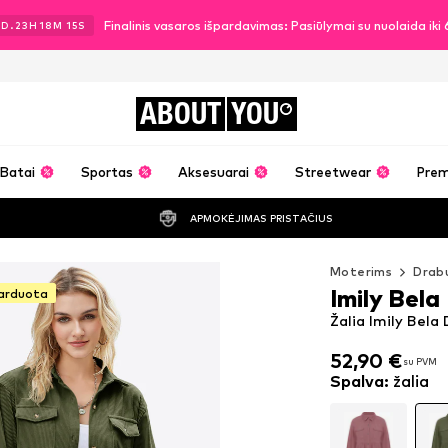
Finalinis vasaros išpardavimas: Pasiūlymai su nuolaida ik
1
D.
23
H
18
M
14
S
ABOUT
YOU
Batai
Sportas
Aksesuarai
Streetwear
Pre
APMOKĖJIMAS PRISTAČIUS
Moterims
Drabu
Imily Bela
parduota
Žalia Imily Bela
52,90 €
su PVM
52,90 €
su PVM
Spalva
:
žalia