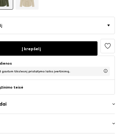
dį
Į krepšelį
 dienos
d gautum tikslesnį pristatymo laiko įvertinimą.
ąžinimo teisė
dai