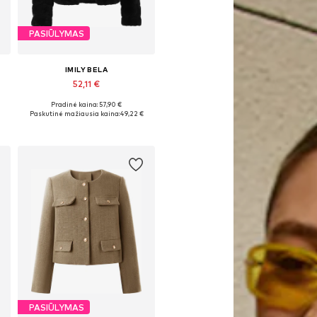
PASIŪLYMAS
IMILY BELA
52,11 €
Pradinė kaina: 57,90 €
Galimi dydžiai: S, M, L, XL
Paskutinė mažiausia kaina:
49,22 €
Į krepšelį
PASIŪLYMAS