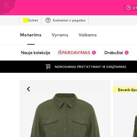
0
Outlet
Kontaktai ir pagalba
Moterims
Vyrams
Vaikams
Nauja kolekcija
IŠPARDAVIMAS
Drabužiai
NEMOKAMAS PRISTATYMAS* IR GRĄŽINIMAS
Beveik iš