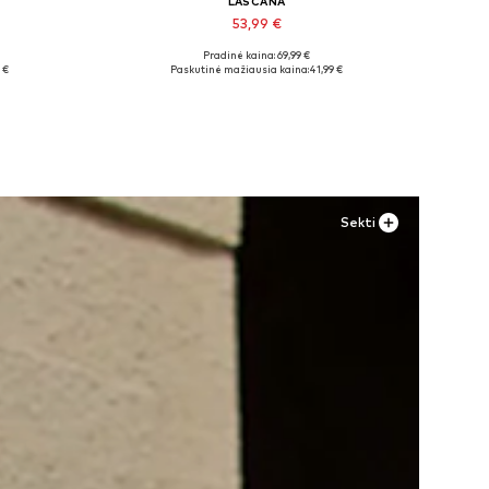
LASCANA
53,99 €
Pradinė kaina: 69,99 €
28 x 29
Galimi dydžiai: 36, 37, 38
 €
Paskutinė mažiausia kaina:
41,99 €
Į krepšelį
Sekti