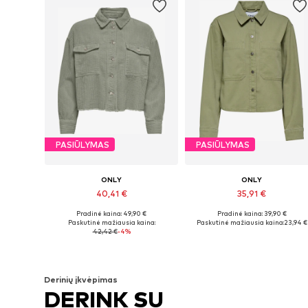
PASIŪLYMAS
PASIŪLYMAS
ONLY
ONLY
40,41 €
35,91 €
Pradinė kaina: 49,90 €
Pradinė kaina: 39,90 €
Yra daugybė dydžių
Galimi dydžiai: XS, S, M, L, XL
Paskutinė mažiausia kaina:
Paskutinė mažiausia kaina:
23,94 €
42,42 €
-4%
Į krepšelį
Į krepšelį
Derinių įkvėpimas
DERINK SU