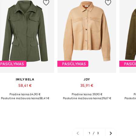
PASIŪLYMAS
PASIŪLYMAS
PASIŪ
IMILY BELA
JDY
58,41 €
35,91 €
Pradinė kaina: 64,90 €
Pradinė kaina: 39,90 €
P
Galimi dydžiai: S, M, XL
Galimi dydžiai: XS, S, M, L, XL
Y
Paskutinė mažiausia kaina:
58,41 €
Paskutinė mažiausia kaina:
29,67 €
Paskuti
Į krepšelį
Į krepšelį
1
/
3