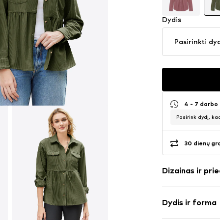
Dydis
Pasirinkti dy
4 - 7 darbo
Pasirink dydį, ka
30 dienų gr
Dizainas ir prie
Vienspalvis
Dydis ir forma
velvetas
Vidinis