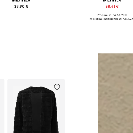
IMILY BELA
IMILY BELA
29,90 €
58,41 €
Pradinė kaina: 64,90 €
Galimi dydžiai: S, M, XL, XXL
Galimi dydžiai: 26 x 27, 27 x 28, 
Paskutinė mažiausia kaina:
51,92
Į krepšelį
Į krepšelį