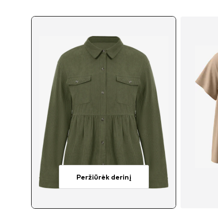
Peržiūrėk derinį