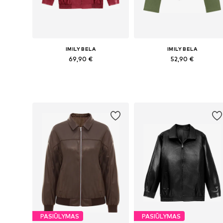
IMILY BELA
IMILY BELA
69,90 €
52,90 €
Galimi dydžiai: S, M, L, XL
Galimi dydžiai: S, M, L, XL, XXL
Į krepšelį
Į krepšelį
PASIŪLYMAS
PASIŪLYMAS