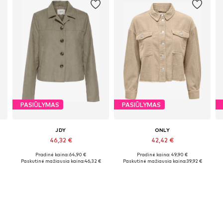
PASIŪLYMAS
PASIŪLYMAS
JDY
ONLY
46,32 €
42,42 €
Pradinė kaina: 64,90 €
Pradinė kaina: 49,90 €
Galimi dydžiai: XS, S, M, L, XL
Yra daugybė dydžių
Paskutinė mažiausia kaina:
46,32 €
Paskutinė mažiausia kaina:
39,92 €
Į krepšelį
Į krepšelį