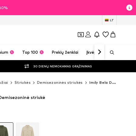
i 60%
LT
mium
Top 100
Prekių ženklai
Įkvėpimas
30 DIENŲ NEMOKAMAS GRĄŽINIMAS
žiai
Striukės
Demisezoninės striukės
Imily Bela Demisezoninės striukės
 Demisezoninė striukė