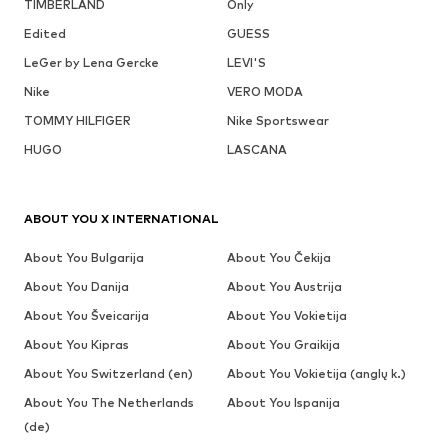
TIMBERLAND
Only
Edited
GUESS
LeGer by Lena Gercke
LEVI'S
Nike
VERO MODA
TOMMY HILFIGER
Nike Sportswear
HUGO
LASCANA
ABOUT YOU X INTERNATIONAL
About You Bulgarija
About You Čekija
About You Danija
About You Austrija
About You Šveicarija
About You Vokietija
About You Kipras
About You Graikija
About You Switzerland (en)
About You Vokietija (anglų k.)
About You The Netherlands
About You Ispanija
(de)