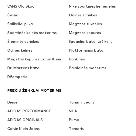
VANS Old Skool
Nike sportinės liemenėlės
Čelsiai
Odinės striukės
Šalikėliai pilka
Megztos suknelės
Sportinės kelnės moterims
Megztos kepurės
Žieminės striukės
Ilgaauliai batai virš kelių
Odinės kelnės
Platforminiai batai
Megztos kepurės Calvin Klein
Rankinės
Dr. Martens batai
Palaidinės moterims
Džemperiai
PREKIŲ ŽENKLAI MOTERIMS
Diesel
Tommy Jeans
ADIDAS PERFORMANCE
VILA
ADIDAS ORIGINALS
Puma
Calvin Klein Jeans
Tamaris