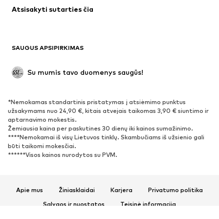
Atsisakyti sutarties čia
Paltai
Sijonai
Maudymosi drabužiai
Džemperiai
Švarkai
Kombinezonai
SAUGUS APSIPIRKIMAS
Dideli dydžiai
Drabužiai nėščiosioms
Proginiai
Išskirtiniai
Su mumis tavo duomenys saugūs!
Antrinis panaudojimas
*Nemokamas standartinis pristatymas į atsiėmimo punktus
BATAI
užsakymams nuo 24,90 €, kitais atvejais taikomas 3,90 € siuntimo ir
aptarnavimo mokestis.
Naujienos
Šiuo metu paklausu
Žemiausia kaina per paskutines 30 dienų iki kainos sumažinimo.
****Nemokamai iš visų Lietuvos tinklų. Skambučiams iš užsienio gali
Sportbačiai
Aulinukai
būti taikomi mokesčiai.
Batai su kulniukais
Auliniai batai
******Visos kainos nurodytos su PVM.
Basutės ir šlepetės
Bateliai
Sportiniai batai
Balerinos
Apie mus
Žiniasklaidai
Karjera
Privatumo politika
Įsispiriami bateliai
Šlepetės
Sąlygos ir nuostatos
Teisinė informacija
Išskirtiniai
Prieinamumas
Produkto sauga