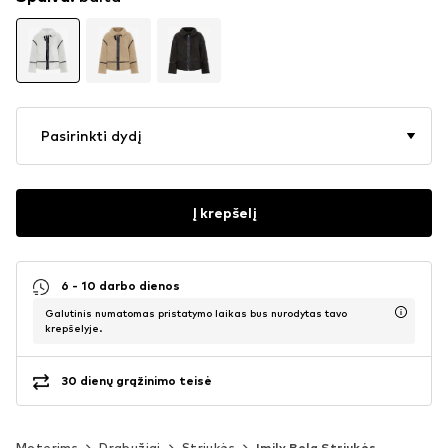
Pasirinkti dydį
Į krepšelį
6 - 10 darbo dienos
Galutinis numatomas pristatymo laikas bus nurodytas tavo
krepšelyje.
30 dienų grąžinimo teisė
Moterims
Drabužiai
Striukės
Imily Bela Striukės