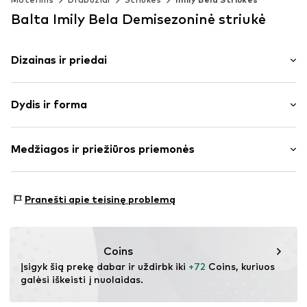
Balta Imily Bela Demisezoninė striukė
Dizainas ir priedai
Spalvų blokai
Dydis ir forma
Teddy
Pečius pridengiančios rankovės
Pritaikomumas: Laisva forma
Kontrastingų spalvų intarpai
Medžiagos ir priežiūros priemonės
Minkšta tekstūra
Dydžių lentelė
Plonas pamušalas
Išorinė medžiaga: 100% Poliesteris – PES
Užtrauktukas
Pranešti apie teisinę problemą
Pamušalas ir užpildas: 100% Poliesteris – PES
Prekės Nr.
IBE0214002000001
Coins
Įsigyk šią prekę dabar ir uždirbk iki 
+72
 Coins, kuriuos 
galėsi iškeisti į nuolaidas.