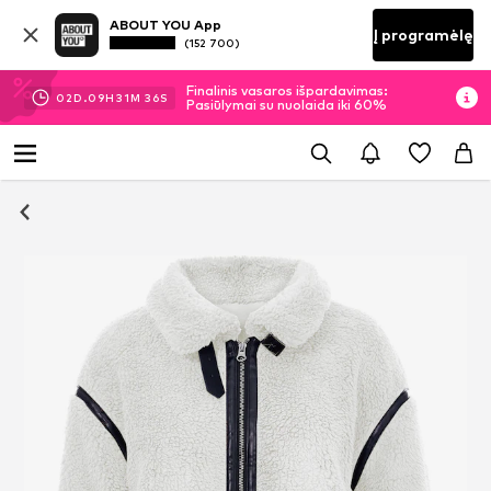
ABOUT YOU App
Į programėlę
(152 700)
Finalinis vasaros išpardavimas:
02
D.
09
H
31
M
36
S
Pasiūlymai su nuolaida iki 60%