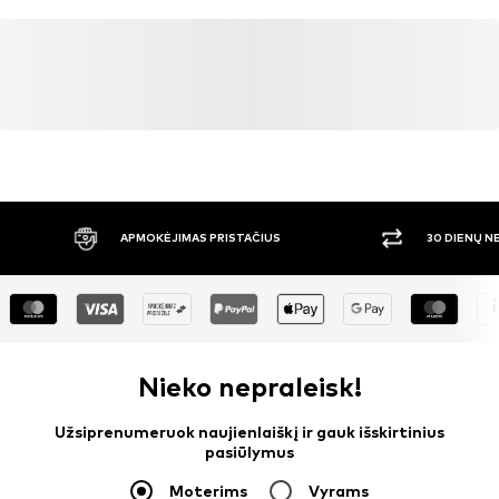
APMOKĖJIMAS PRISTAČIUS
30 DIENŲ 
Nieko nepraleisk!
Užsiprenumeruok naujienlaiškį ir gauk išskirtinius
pasiūlymus
Moterims
Vyrams