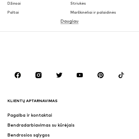
Džinsai
Striukės
Paltai
Marškinėliai ir palaidinės
Daugiau
Kelnės
Apatiniai
Sijonai
Palaidinės ir tunikos
Džemperiai
Švarkai
Maudymosi drabužiai
Kombinezonai
Dideli dydžiai
Drabužiai nėščiosioms
Batai
Sportas
Aksesuarai
Premium
DRABUŽIAI
KLIENTŲ APTARNAVIMAS
Naujienos
Šiuo metu paklausu
Suknelės
Džinsai
Pagalba ir kontaktai
Marškinėliai ir palaidinės
Kelnės
Bendradarbiavimas su kūrėjais
Striukės
Megztiniai ir megzti drabužiai
Bendrosios sąlygos
Apatiniai
Palaidinės ir tunikos