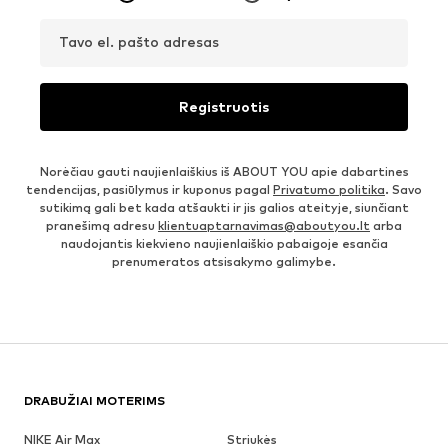
Tavo el. pašto adresas
Registruotis
Norėčiau gauti naujienlaiškius iš ABOUT YOU apie dabartines
tendencijas, pasiūlymus ir kuponus pagal
Privatumo politika
. Savo
sutikimą gali bet kada atšaukti ir jis galios ateityje, siunčiant
pranešimą adresu
klientuaptarnavimas@aboutyou.lt
arba
naudojantis kiekvieno naujienlaiškio pabaigoje esančia
prenumeratos atsisakymo galimybe.
DRABUŽIAI MOTERIMS
NIKE Air Max
Striukės