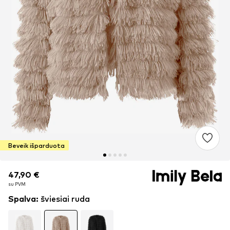
Beveik išparduota
47,90 €
47,90 €
su PVM
su PVM
Spalva
:
šviesiai ruda