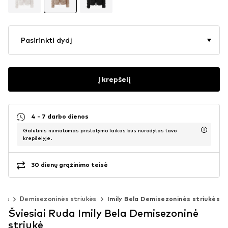
Pasirinkti dydį
Į krepšelį
4 - 7 darbo dienos
Galutinis numatomas pristatymo laikas bus nurodytas tavo
krepšelyje.
30 dienų grąžinimo teisė
kės
Demisezoninės striukės
Imily Bela Demisezoninės striukės
Šviesiai Ruda Imily Bela Demisezoninė
striukė