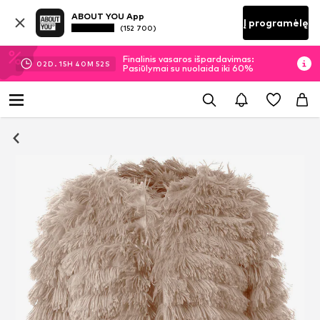
ABOUT YOU App
Į programėlę
(152 700)
Finalinis vasaros išpardavimas:
02
D.
15
H
40
M
52
S
Pasiūlymai su nuolaida iki 60%