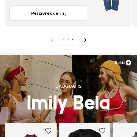
Peržiūrėk derinį
1
/
6
Sekti
DAUGIAU IŠ