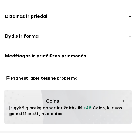
Dizainas ir priedai
Vienspalvis
Dydis ir forma
dirbtinis kailis
Vidinis
Pritaikomumas: Įprastas prigludimas
Be sagties
Medžiagos ir priežiūros priemonės
Struktūruota tekstūra
Dydžių lentelė
Plonas pamušalas
Išorinė medžiaga: 100% Poliesteris – PES
Pranešti apie teisinę problemą
Prekės Nr.
IBE0224002000001
Pamušalas: 100% Poliesteris – PES
Coins
Įsigyk šią prekę dabar ir uždirbk iki 
+48
 Coins, kuriuos 
galėsi iškeisti į nuolaidas.