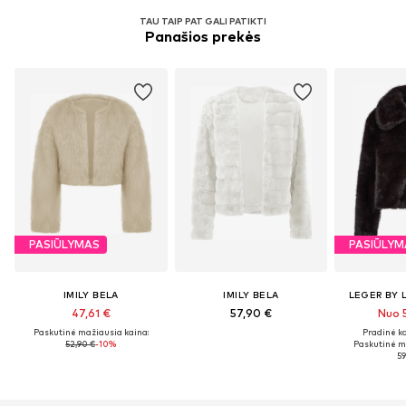
TAU TAIP PAT GALI PATIKTI
Panašios prekės
PASIŪLYMAS
PASIŪLYM
IMILY BELA
IMILY BELA
LEGER BY 
47,61 €
57,90 €
Nuo 
Paskutinė mažiausia kaina:
Pradinė ka
52,90 €
-10%
Paskutinė m
59