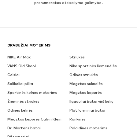
prenumeratos atsisakymo galimybe.
DRABUŽIAI MOTERIMS
NIKE Air Max
Striukės
VANS Old Skool
Nike sportinės liemenėlės
Čelsiai
Odinės striukės
Šalikėliai pilka
Megztos suknelės
Sportinės kelnės moterims
Megztos kepurės
Žieminės striukės
Ilgaauliai batai virš kelių
Odinės kelnės
Platforminiai batai
Megztos kepurės Calvin Klein
Rankinės
Dr. Martens batai
Palaidinės moterims
Džemperiai