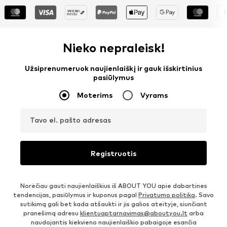
Nieko nepraleisk!
Užsiprenumeruok naujienlaiškį ir gauk išskirtinius
pasiūlymus
Moterims
Vyrams
Tavo el. pašto adresas
Registruotis
Norėčiau gauti naujienlaiškius iš ABOUT YOU apie dabartines
tendencijas, pasiūlymus ir kuponus pagal
Privatumo politika
. Savo
sutikimą gali bet kada atšaukti ir jis galios ateityje, siunčiant
pranešimą adresu
klientuaptarnavimas@aboutyou.lt
arba
naudojantis kiekvieno naujienlaiškio pabaigoje esančia