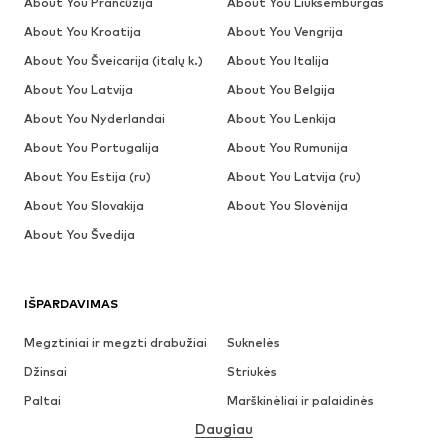
About You Prancūzija
About You Liuksemburgas
About You Kroatija
About You Vengrija
About You Šveicarija (italų k.)
About You Italija
About You Latvija
About You Belgija
About You Nyderlandai
About You Lenkija
About You Portugalija
About You Rumunija
About You Estija (ru)
About You Latvija (ru)
About You Slovakija
About You Slovėnija
About You Švedija
IŠPARDAVIMAS
Megztiniai ir megzti drabužiai
Suknelės
Džinsai
Striukės
Paltai
Marškinėliai ir palaidinės
Daugiau
Kelnės
Apatiniai