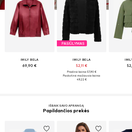
PASIŪLYMAS
IMILY BELA
IMILY BELA
IMIL
69,90 €
52,11 €
52
Pradinė kaina: 57,90 €
Paskutinė mažiausia kaina:
49,22 €
IŠBAIK SAVO APRANGĄ
Papildančios prekės