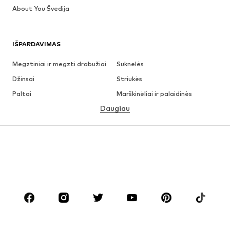
About You Švedija
IŠPARDAVIMAS
Megztiniai ir megzti drabužiai
Suknelės
Džinsai
Striukės
Paltai
Marškinėliai ir palaidinės
Daugiau
Kelnės
Apatiniai
Sijonai
Palaidinės ir tunikos
Džemperiai
Švarkai
Maudymosi drabužiai
Kombinezonai
Dideli dydžiai
Drabužiai nėščiosioms
Batai
Sportas
Aksesuarai
Premium
DRABUŽIAI