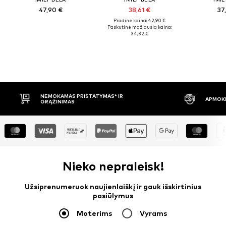
47,90 €
38,61 €
37
Pradinė kaina: 42,90 €
Paskutinė mažiausia kaina:
34,32 €
OKAMAS PRISTATYMAS* IR
APMOKĖJIMAS PRISTAČIU
ŽINIMAS
Nieko nepraleisk!
Užsiprenumeruok naujienlaiškį ir gauk išskirtinius
pasiūlymus
Moterims
Vyrams