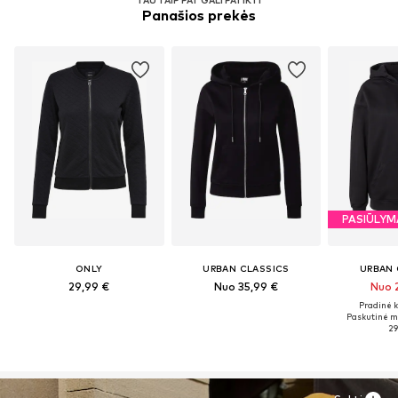
Panašios prekės
PASIŪLYM
ONLY
URBAN CLASSICS
URBAN 
29,99 €
Nuo 35,99 €
Nuo 
Pradinė k
Paskutinė m
29