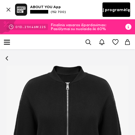
ABOUT YOU App
Į programėlę
(152 700)
Finalinis vasaros išpardavimas:
01
D.
21
H
46
M
21
S
Pasiūlymai su nuolaida iki 60%