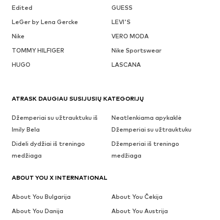
Edited
GUESS
LeGer by Lena Gercke
LEVI'S
Nike
VERO MODA
TOMMY HILFIGER
Nike Sportswear
HUGO
LASCANA
ATRASK DAUGIAU SUSIJUSIŲ KATEGORIJŲ
Džemperiai su užtrauktuku iš
Neatlenkiama apykaklė
Imily Bela
Džemperiai su užtrauktuku
Dideli dydžiai iš treningo
Džemperiai iš treningo
medžiaga
medžiaga
ABOUT YOU X INTERNATIONAL
About You Bulgarija
About You Čekija
About You Danija
About You Austrija