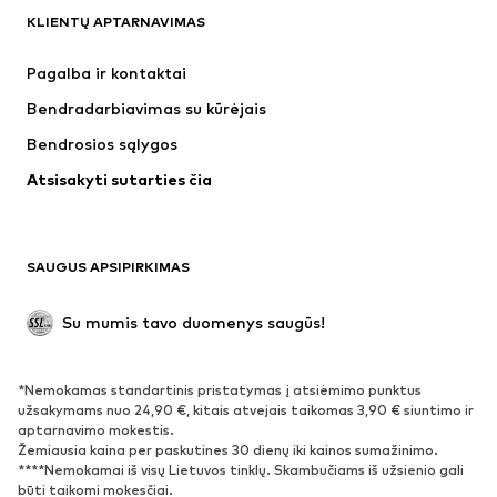
KLIENTŲ APTARNAVIMAS
Naujienos
Šiuo metu paklausu
Suknelės
Džinsai
Pagalba ir kontaktai
Marškinėliai ir palaidinės
Kelnės
Bendradarbiavimas su kūrėjais
Striukės
Megztiniai ir megzti drabužiai
Bendrosios sąlygos
Apatiniai
Palaidinės ir tunikos
Atsisakyti sutarties čia
Paltai
Sijonai
Maudymosi drabužiai
Džemperiai
Švarkai
Kombinezonai
SAUGUS APSIPIRKIMAS
Dideli dydžiai
Drabužiai nėščiosioms
Proginiai
Išskirtiniai
Su mumis tavo duomenys saugūs!
Antrinis panaudojimas
*Nemokamas standartinis pristatymas į atsiėmimo punktus
BATAI
užsakymams nuo 24,90 €, kitais atvejais taikomas 3,90 € siuntimo ir
aptarnavimo mokestis.
Naujienos
Šiuo metu paklausu
Žemiausia kaina per paskutines 30 dienų iki kainos sumažinimo.
****Nemokamai iš visų Lietuvos tinklų. Skambučiams iš užsienio gali
Sportbačiai
Aulinukai
būti taikomi mokesčiai.