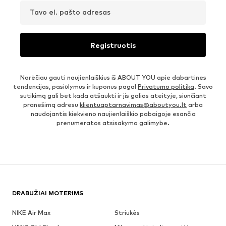
Tavo el. pašto adresas
Registruotis
Norėčiau gauti naujienlaiškius iš ABOUT YOU apie dabartines
tendencijas, pasiūlymus ir kuponus pagal
Privatumo politika
. Savo
sutikimą gali bet kada atšaukti ir jis galios ateityje, siunčiant
pranešimą adresu
klientuaptarnavimas@aboutyou.lt
arba
naudojantis kiekvieno naujienlaiškio pabaigoje esančia
prenumeratos atsisakymo galimybe.
DRABUŽIAI MOTERIMS
NIKE Air Max
Striukės