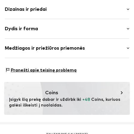
Dizainas ir priedai
Vienspalvis
Dydis ir forma
treningo medžiaga
Neatlenkiama apykaklė
Rankovės ilgis: ilgomis rankovėmis
Apvadas / megzta apykaklė
Medžiagos ir priežiūros priemonės
Ilgis: Normalaus ilgio
Megzti rankogaliai
Pritaikomumas: Laisva forma
Pečius pridengiančios rankovės
Medžiaga: 38% Medvilnė, 62% Poliesteris – PES
Šoninės kišenės
Dydžių lentelė
Pranešti apie teisinę problemą
To paties tono atspalvių siūlės
Minkšta tekstūra
Užtrauktukas
Coins
Įsigyk šią prekę dabar ir uždirbk iki 
+48
 Coins, kuriuos 
Prekės Nr.
IBE0029001000001
galėsi iškeisti į nuolaidas.
TAU TAIP PAT GALI PATIKTI