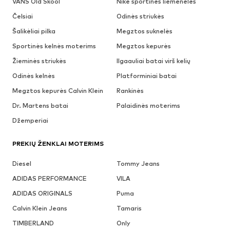
VANS Old Skool
Nike sportinės liemenėlės
Čelsiai
Odinės striukės
Šalikėliai pilka
Megztos suknelės
Sportinės kelnės moterims
Megztos kepurės
Žieminės striukės
Ilgaauliai batai virš kelių
Odinės kelnės
Platforminiai batai
Megztos kepurės Calvin Klein
Rankinės
Dr. Martens batai
Palaidinės moterims
Džemperiai
PREKIŲ ŽENKLAI MOTERIMS
Diesel
Tommy Jeans
ADIDAS PERFORMANCE
VILA
ADIDAS ORIGINALS
Puma
Calvin Klein Jeans
Tamaris
TIMBERLAND
Only