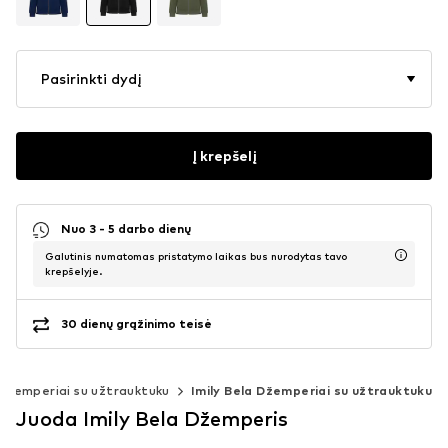
Pasirinkti dydį
Į krepšelį
Nuo 3 - 5 darbo dienų
Galutinis numatomas pristatymo laikas bus nurodytas tavo
krepšelyje.
30 dienų grąžinimo teisė
Džemperiai su užtrauktuku
Imily Bela Džemperiai su užtrauktuku
Juoda Imily Bela Džemperis