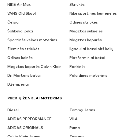
NIKE Air Max
Striukės
VANS Old Skool
Nike sportinės liemenėlės
Čelsiai
Odinės striukės
Šalikėliai pilka
Megztos suknelės
Sportinės kelnės moterims
Megztos kepurės
Žieminės striukės
Ilgaauliai batai virš kelių
Odinės kelnės
Platforminiai batai
Megztos kepurės Calvin Klein
Rankinės
Dr. Martens batai
Palaidinės moterims
Džemperiai
PREKIŲ ŽENKLAI MOTERIMS
Diesel
Tommy Jeans
ADIDAS PERFORMANCE
VILA
ADIDAS ORIGINALS
Puma
Calvin Klein Jeans
Tamaris