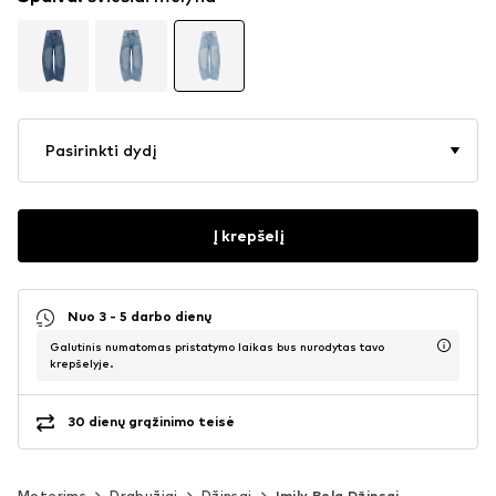
Pasirinkti dydį
Į krepšelį
Nuo 3 - 5 darbo dienų
Galutinis numatomas pristatymo laikas bus nurodytas tavo
krepšelyje.
30 dienų grąžinimo teisė
Moterims
Drabužiai
Džinsai
Imily Bela Džinsai