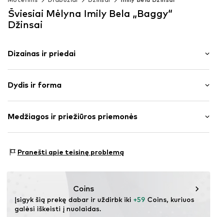
Šviesiai Mėlyna Imily Bela „Baggy“
Džinsai
Dizainas ir priedai
Vienspalvis
Dydis ir forma
džinsai
Šviesiai blukintas
Ilgis: 7/8 ilgio
Kelnių užtrauktuko užvartas
Medžiagos ir priežiūros priemonės
Pritaikomumas: „Baggy“
Modelis su 5 kišenėmis
Juosmens aukštis: aukštas juosmuo
Blukinimo efektas
Medžiaga: 98% Medvilnė, 1% Poliesteris – PES, 1% Viskozė
Diržo kilpa
Dydžių lentelė
Pranešti apie teisinę problemą
Kilmės šalis: Kinija
Užtrauktukas
Prekės Nr.
IBE0232003000001
Coins
Įsigyk šią prekę dabar ir uždirbk iki 
+59
 Coins, kuriuos 
galėsi iškeisti į nuolaidas.