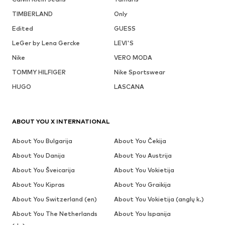
TIMBERLAND
Only
Edited
GUESS
LeGer by Lena Gercke
LEVI'S
Nike
VERO MODA
TOMMY HILFIGER
Nike Sportswear
HUGO
LASCANA
ABOUT YOU X INTERNATIONAL
About You Bulgarija
About You Čekija
About You Danija
About You Austrija
About You Šveicarija
About You Vokietija
About You Kipras
About You Graikija
About You Switzerland (en)
About You Vokietija (anglų k.)
About You The Netherlands
About You Ispanija