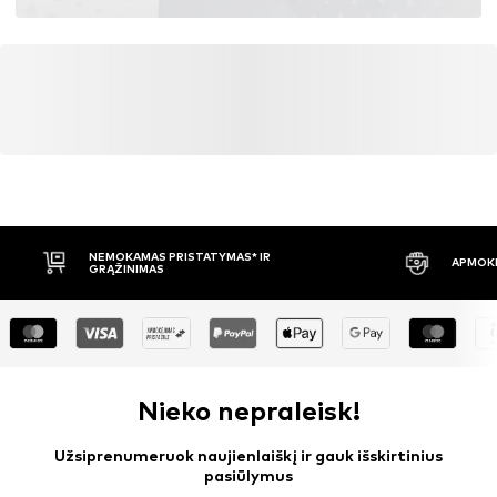
NEMOKAMAS PRISTATYMAS* IR
APMOKĖ
GRĄŽINIMAS
Nieko nepraleisk!
Užsiprenumeruok naujienlaiškį ir gauk išskirtinius
pasiūlymus