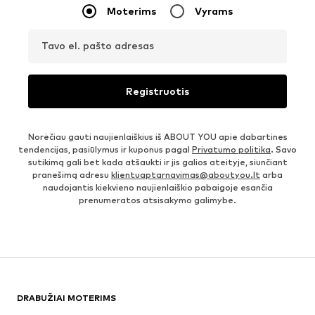
Moterims
Vyrams
Tavo el. pašto adresas
Registruotis
Norėčiau gauti naujienlaiškius iš ABOUT YOU apie dabartines
tendencijas, pasiūlymus ir kuponus pagal
Privatumo politika
. Savo
sutikimą gali bet kada atšaukti ir jis galios ateityje, siunčiant
pranešimą adresu
klientuaptarnavimas@aboutyou.lt
arba
naudojantis kiekvieno naujienlaiškio pabaigoje esančia
prenumeratos atsisakymo galimybe.
DRABUŽIAI MOTERIMS