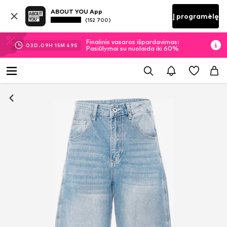
ABOUT YOU App
Į programėlę
(152 700)
Finalinis vasaros išpardavimas:
03
D.
09
H
15
M
48
S
Pasiūlymai su nuolaida iki 60%