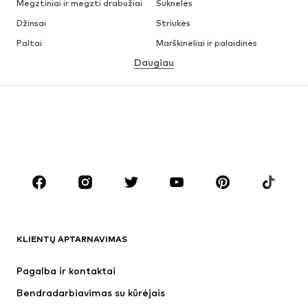
Megztiniai ir megzti drabužiai
Suknelės
Džinsai
Striukės
Paltai
Marškinėliai ir palaidinės
Daugiau
Kelnės
Apatiniai
Sijonai
Palaidinės ir tunikos
Džemperiai
Švarkai
Maudymosi drabužiai
Kombinezonai
Dideli dydžiai
Drabužiai nėščiosioms
Batai
Sportas
Aksesuarai
Premium
DRABUŽIAI
KLIENTŲ APTARNAVIMAS
Naujienos
Šiuo metu paklausu
Suknelės
Džinsai
Pagalba ir kontaktai
Marškinėliai ir palaidinės
Kelnės
Bendradarbiavimas su kūrėjais
Striukės
Megztiniai ir megzti drabužiai