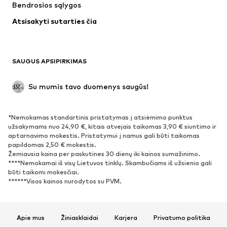
Bendrosios sąlygos
Apatiniai
Palaidinės ir tunikos
Atsisakyti sutarties čia
Paltai
Sijonai
Maudymosi drabužiai
Džemperiai
Švarkai
Kombinezonai
SAUGUS APSIPIRKIMAS
Dideli dydžiai
Drabužiai nėščiosioms
Proginiai
Išskirtiniai
Su mumis tavo duomenys saugūs!
Antrinis panaudojimas
*Nemokamas standartinis pristatymas į atsiėmimo punktus
BATAI
užsakymams nuo 24,90 €, kitais atvejais taikomas 3,90 € siuntimo ir
aptarnavimo mokestis. Pristatymui į namus gali būti taikomas
Naujienos
Šiuo metu paklausu
papildomas 2,50 € mokestis.
Žemiausia kaina per paskutines 30 dienų iki kainos sumažinimo.
Sportbačiai
Aulinukai
****Nemokamai iš visų Lietuvos tinklų. Skambučiams iš užsienio gali
Batai su kulniukais
Auliniai batai
būti taikomi mokesčiai.
******Visos kainos nurodytos su PVM.
Basutės ir šlepetės
Bateliai
Sportiniai batai
Balerinos
Įsispiriami bateliai
Šlepetės
Apie mus
Žiniasklaidai
Karjera
Privatumo politika