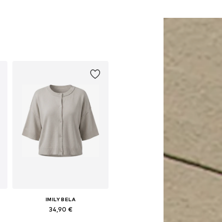
IMILY BELA
34,90 €