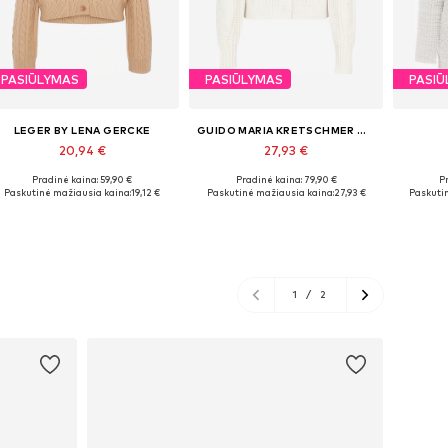
PASIŪLYMAS
PASIŪLYMAS
PASIŪ
LEGER BY LENA GERCKE
GUIDO MARIA KRETSCHMER WOMEN
20,94 €
27,93 €
Pradinė kaina: 59,90 €
Pradinė kaina: 79,90 €
Pr
Galimi dydžiai: XS, S, M, L, XL
Yra daugybė dydžių
Galim
Paskutinė mažiausia kaina:
19,12 €
Paskutinė mažiausia kaina:
27,93 €
Paskuti
Į krepšelį
Į krepšelį
1
/
2