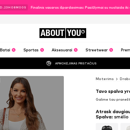
Finalinis vasaros išpardavimas: Pasiūlymai su nuolaida ik
D.
23
H
07
M
58
S
ABOUT
YOU
Batai
Sportas
Aksesuarai
Streetwear
Pre
APMOKĖJIMAS PRISTAČIUS
a
Moterims
Drabu
Tavo spalva yr
Galime tau pranešti
Atrask daugiau
Spalva
:
smėlio