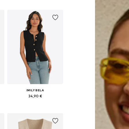
Galimi dydžiai: S, M, L, XL
Į krepšelį
IMILY BELA
34,90 €
Galimi dydžiai: S, M, L, XL
Į krepšelį