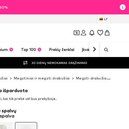
i 60%
LT
mium
Top 100
Prekių ženklai
Įkvėpimas
30 DIENŲ NEMOKAMAS GRĄŽINIMAS
žiai
Megztiniai ir megzti drabužiai
Megzti drabužiai
Kardiga
a išparduota
, kai tik prekė vėl bus prekyboje.
 spalvų
 spalva