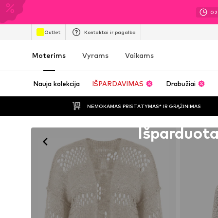
02
Outlet
Kontaktai ir pagalba
Moterims
Vyrams
Vaikams
Nauja kolekcija
IŠPARDAVIMAS
Drabužiai
NEMOKAMAS PRISTATYMAS* IR GRĄŽINIMAS
Deja, išparduota
Išparduot