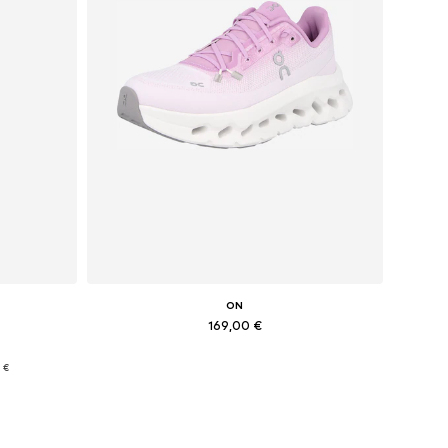
ON
169,00 €
Galimi dydžiai: 39, 40,5, 42
 €
Į krepšelį