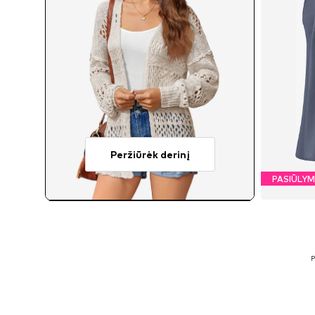
Peržiūrėk derinį
PASIŪLY
Gal
P