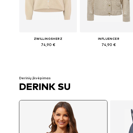
ZWILLINGSHERZ
INFLUENCER
74,90 €
74,90 €
Galimi dydžiai: XS-XL
Galimi dydžiai: S, M, L
Į krepšelį
Į krepšelį
Derinių įkvėpimas
DERINK SU