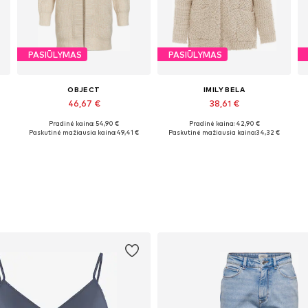
PASIŪLYMAS
PASIŪLYMAS
OBJECT
IMILY BELA
46,67 €
38,61 €
Pradinė kaina: 54,90 €
Pradinė kaina: 42,90 €
Galimi dydžiai: XS, S, M, L, XL
Galimi dydžiai: S, M, L, XL
Paskutinė mažiausia kaina:
49,41 €
Paskutinė mažiausia kaina:
34,32 €
Į krepšelį
Į krepšelį