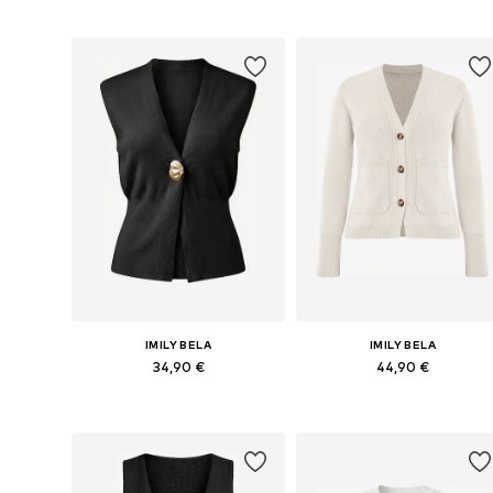
Galimi dydžiai: S, M, L
Galimi dydžiai: S, M, L, XL
Į krepšelį
Į krepšelį
IMILY BELA
IMILY BELA
34,90 €
44,90 €
Galimi dydžiai: M, L, XL
Galimi dydžiai: S, M, L, XL
Į krepšelį
Į krepšelį