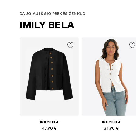
DAUGIAU IŠ ŠIO PREKĖS ŽENKLO
IMILY BELA
IMILY BELA
IMILY BELA
47,90 €
34,90 €