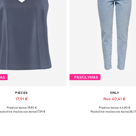
MAS
PASIŪLYMAS
PIECES
ONLY
17,91 €
Nuo 40,41 €
Pradinė kaina: 19,90 €
Pradinė kaina: 44,90 €
imi dydžiai: XS, S, M, L, XL, XXL
Yra daugybė dydžių
askutinė mažiausia kaina:
17,91 €
Paskutinė mažiausia kaina:
38,17
Į krepšelį
Į krepšelį