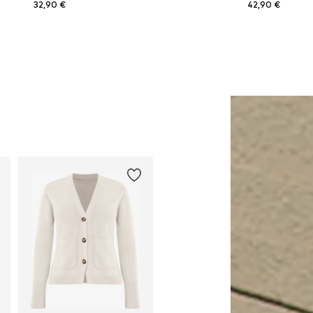
32,90 €
42,90 €
Galimi dydžiai: S, M, L
Galimi dydžiai: 36, 38, 40, 42,
Į krepšelį
Į krepšelį