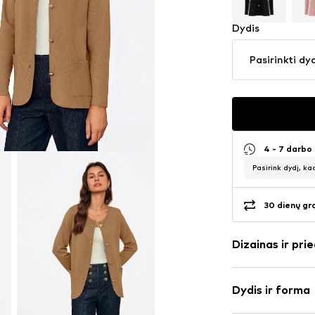
Dydis
Pasirinkti dy
4 - 7 darbo
Pasirink dydį, ka
30 dienų gr
Dizainas ir prie
Vienspalvis
Dydis ir forma
Megzti drabuž
Apskrita kaklo