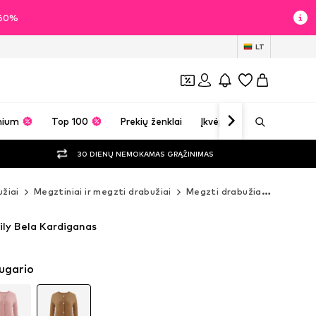
i 60%
LT
mium
Top 100
Prekių ženklai
Įkvėpimas
30 DIENŲ NEMOKAMAS GRĄŽINIMAS
žiai
Megztiniai ir megzti drabužiai
Megzti drabužiai
Kardiga
ily Bela Kardiganas
ugario