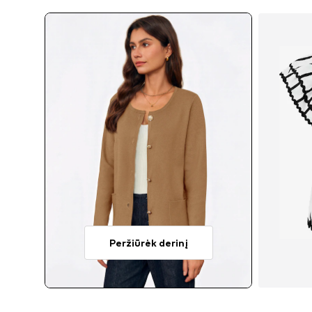
Peržiūrėk derinį