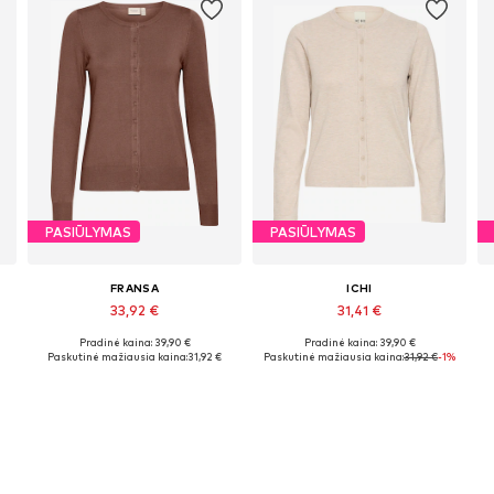
PASIŪLYMAS
PASIŪLYMAS
FRANSA
ICHI
33,92 €
31,41 €
Pradinė kaina: 39,90 €
Pradinė kaina: 39,90 €
Galimi dydžiai: XS, S, M, L, XL, XXL
Galimi dydžiai: XS, S, M, L, XL
Paskutinė mažiausia kaina:
31,92 €
Paskutinė mažiausia kaina:
31,92 €
-1%
Į krepšelį
Į krepšelį