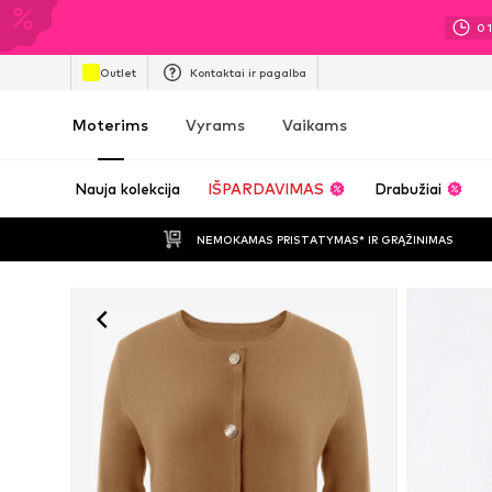
0
Outlet
Kontaktai ir pagalba
Moterims
Vyrams
Vaikams
Nauja kolekcija
IŠPARDAVIMAS
Drabužiai
NEMOKAMAS PRISTATYMAS* IR GRĄŽINIMAS