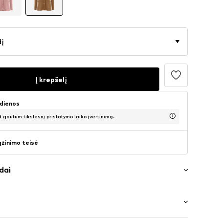
dį
Į krepšelį
 dienos
d gautum tikslesnį pristatymo laiko įvertinimą.
ąžinimo teisė
dai
iai
 iškirptė