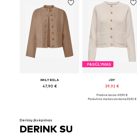
PASIŪLYMAS
IMILY BELA
JDY
47,90 €
39,92 €
Pradinė kaina: 49,90 €
Galimi dydžiai: S, L, XL
Galimi dydžiai: XS, S, M, L, XL
Paskutinė mažiausia kaina:
35,92 €
Į krepšelį
Į krepšelį
Derinių įkvėpimas
DERINK SU