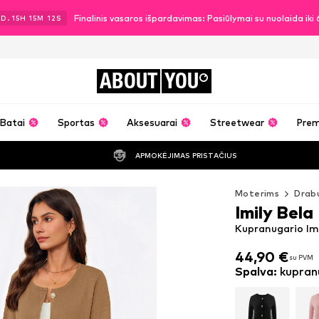
Finalinis vasaros išpardavimas: Pasiūlymai su nuolaida ik
1
D.
15
H
15
M
10
S
ABOUT
YOU
Batai
Sportas
Aksesuarai
Streetwear
Pre
APMOKĖJIMAS PRISTAČIUS
Moterims
Drabu
Imily Bela
Kupranugario Im
44,90 €
su PVM
44,90 €
su PVM
Spalva
:
kupran