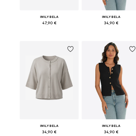
IMILY BELA
IMILY BELA
47,90 €
34,90 €
Galimi dydžiai: S, M, L
Galimi dydžiai: S, M, L, XL
Į krepšelį
Į krepšelį
IMILY BELA
IMILY BELA
34,90 €
34,90 €