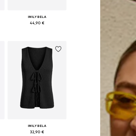
IMILY BELA
44,90 €
Galimi dydžiai: S, M, L, XL
Į krepšelį
IMILY BELA
32,90 €