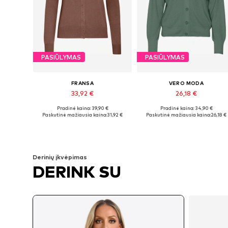
PASIŪLYMAS
PASIŪLYMAS
FRANSA
VERO MODA
33,92 €
26,18 €
Pradinė kaina: 39,90 €
Pradinė kaina: 34,90 €
Galimi dydžiai: XS, S, M, L, XL, XXL
Galimi dydžiai: XS, S, M, L, XL
Paskutinė mažiausia kaina:
31,92 €
Paskutinė mažiausia kaina:
26,18 €
Į krepšelį
Į krepšelį
Derinių įkvėpimas
DERINK SU