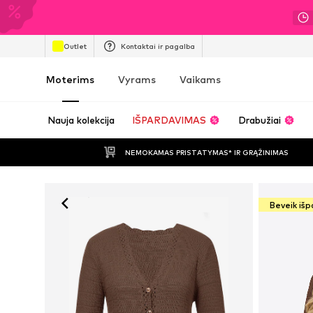
Outlet
Kontaktai ir pagalba
Moterims
Vyrams
Vaikams
Nauja kolekcija
IŠPARDAVIMAS
Drabužiai
NEMOKAMAS PRISTATYMAS* IR GRĄŽINIMAS
Beveik iš