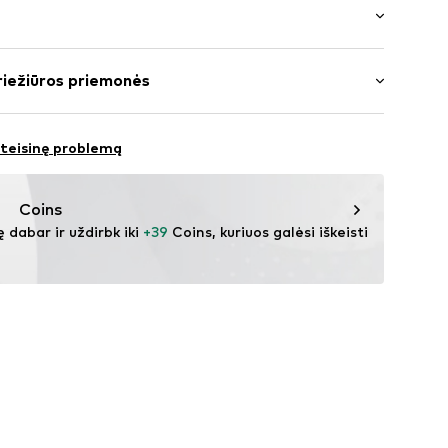
iai
rptė
s: ilgomis rankovėmis
riežiūros priemonės
us ilgio
apvadas
: Įprastas prigludimas
agomis
oliakrilas - PC, 45% Medvilnė
 dekoltė
 teisinę problemą
: Ploni megzti megztiniai
tekstūra
ūra
Coins
agomis
ę dabar ir uždirbk iki 
+39
 Coins, kuriuos galėsi iškeisti 
328001000001