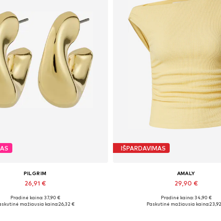
MAS
IŠPARDAVIMAS
PILGRIM
AMALY
26,91 €
29,90 €
Pradinė kaina: 37,90 €
Pradinė kaina: 34,90 €
Galimi dydžiai: One Size
Galimi dydžiai: L
askutinė mažiausia kaina:
26,32 €
Paskutinė mažiausia kaina:
23,92
Į krepšelį
Į krepšelį