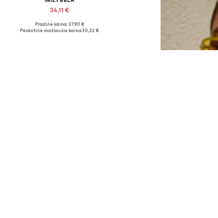
IMILY BELA
34,11 €
Pradinė kaina: 37,90 €
Galimi dydžiai: S, M, L, XL
Paskutinė mažiausia kaina:
30,32 €
Į krepšelį
PASIŪLYMAS
IMILY BELA
31,41 €
Pradinė kaina: 34,90 €
Galimi dydžiai: S, M, L, XL, XXL