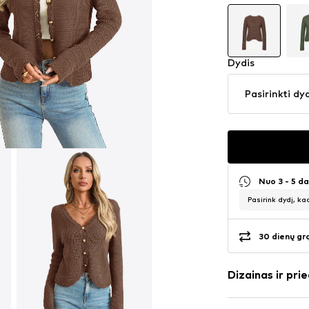
Dydis
Pasirinkti dy
Nuo 3 - 5 d
Pasirink dydį, ka
30 dienų gr
Dizainas ir prie
Vienspalvis