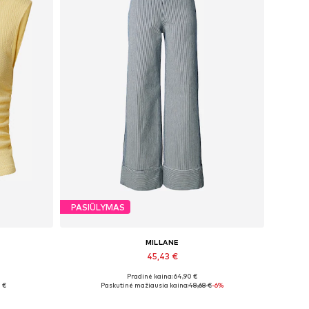
PASIŪLYMAS
MILLANE
45,43 €
Pradinė kaina: 64,90 €
Yra daugybė dydžių
 €
Paskutinė mažiausia kaina:
48,68 €
-6%
Į krepšelį