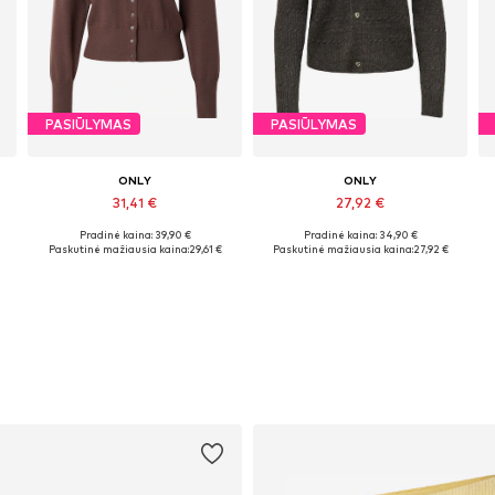
PASIŪLYMAS
PASIŪLYMAS
ONLY
ONLY
31,41 €
27,92 €
Pradinė kaina: 39,90 €
Pradinė kaina: 34,90 €
Galimi dydžiai: XS, S, M, L, XL
Galimi dydžiai: XS, S, M, L, XL, XXL
Paskutinė mažiausia kaina:
29,61 €
Paskutinė mažiausia kaina:
27,92 €
Į krepšelį
Į krepšelį