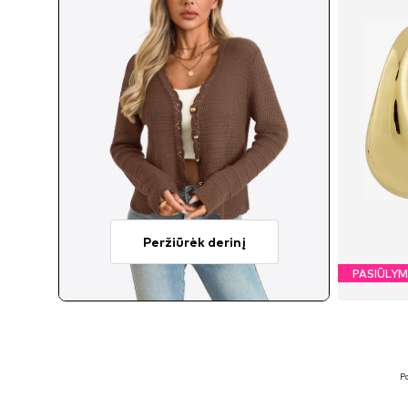
Peržiūrėk derinį
PASIŪLY
P