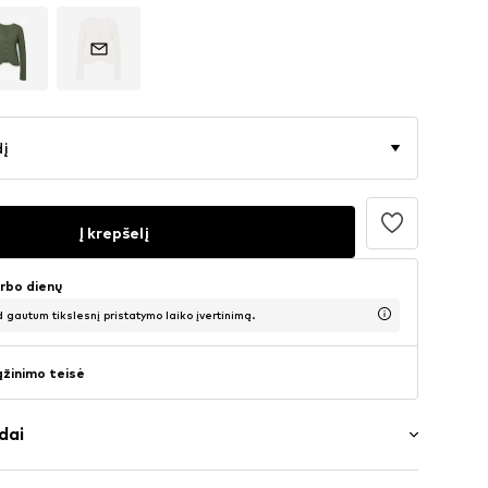
dį
Į krepšelį
arbo dienų
d gautum tikslesnį pristatymo laiko įvertinimą.
ąžinimo teisė
dai