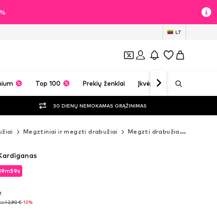
0%
LT
mium
Top 100
Prekių ženklai
Įkvėpimas
30 DIENŲ NEMOKAMAS GRĄŽINIMAS
žiai
Megztiniai ir megzti drabužiai
Megzti drabužiai
Kardiga
 Kardiganas
39
m
57
s
39
m
57
s
M
M
a:
42,90 €
-10%
a:
42,90 €
-10%