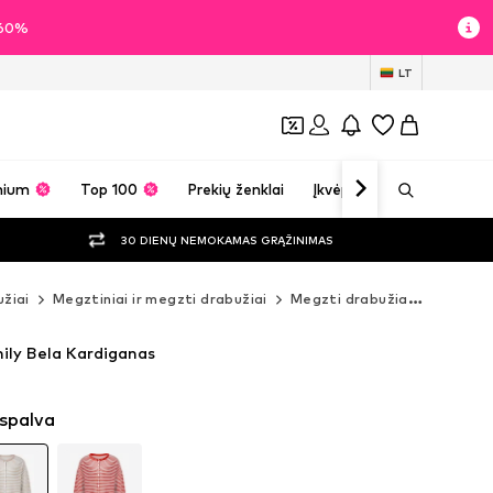
i 60%
LT
mium
Top 100
Prekių ženklai
Įkvėpimas
30 DIENŲ NEMOKAMAS GRĄŽINIMAS
žiai
Megztiniai ir megzti drabužiai
Megzti drabužiai
Kardiga
mily Bela Kardiganas
 spalva