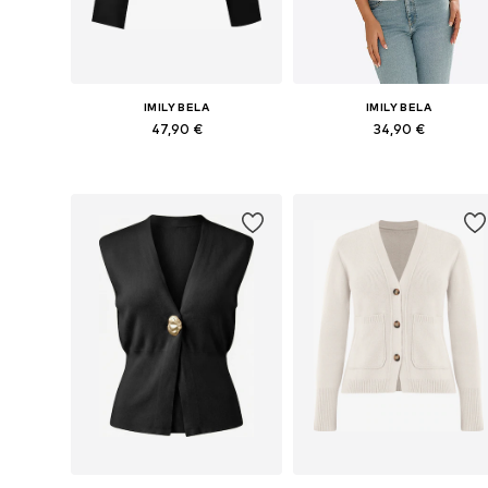
IMILY BELA
IMILY BELA
47,90 €
34,90 €
Galimi dydžiai: S, M, L
Galimi dydžiai: S, M, L, XL
Į krepšelį
Į krepšelį