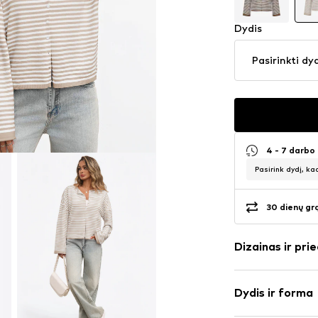
Dydis
Pasirinkti dy
4 - 7 darbo
Pasirink dydį, ka
30 dienų gr
Dizainas ir prie
Dryžuotas
Dydis ir forma
Megzti drabuž
Apskrita kaklo