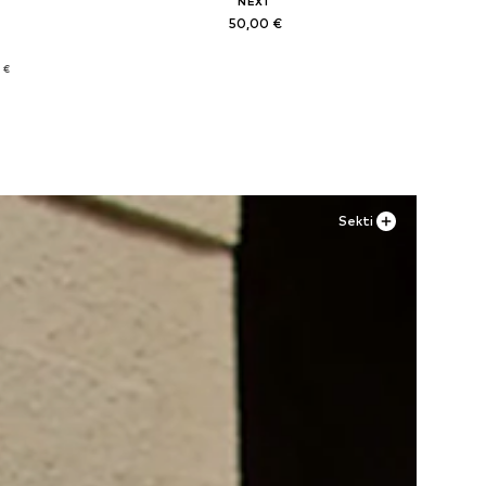
NEXT
50,00 €
Yra daugybė dydžių
 €
Į krepšelį
Sekti