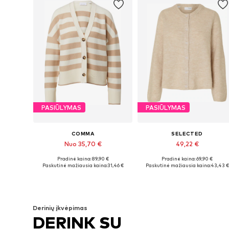
PASIŪLYMAS
PASIŪLYMAS
COMMA
SELECTED
Nuo 35,70 €
49,22 €
Pradinė kaina: 89,90 €
Pradinė kaina: 69,90 €
Galimi dydžiai: XS, S, M, L, XL, XXL
Galimi dydžiai: XS, S, M, L, XL
Paskutinė mažiausia kaina:
31,46 €
Paskutinė mažiausia kaina:
43,43 €
Į krepšelį
Į krepšelį
Derinių įkvėpimas
DERINK SU