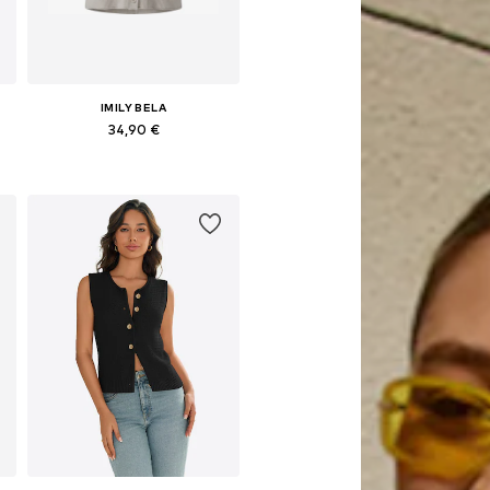
IMILY BELA
34,90 €
Galimi dydžiai: S, M, L, XL
Į krepšelį