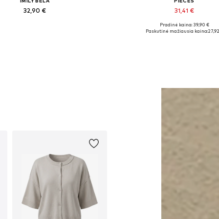
IMILY BELA
PIECES
32,90 €
31,41 €
Pradinė kaina: 39,90 €
Galimi dydžiai: S, M, L, XL
Yra daugybė dydžių
Paskutinė mažiausia kaina:
27,92
Į krepšelį
Į krepšelį