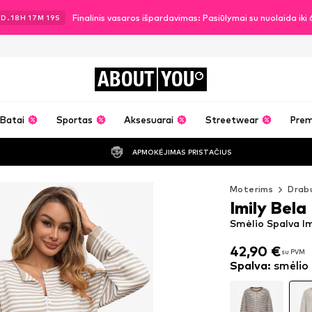
Finalinis vasaros išpardavimas: Pasiūlymai su nuolaida ik
2
D.
18
H
17
M
17
S
ABOUT
YOU
Batai
Sportas
Aksesuarai
Streetwear
Pre
APMOKĖJIMAS PRISTAČIUS
Moterims
Drabu
Imily Bela
Smėlio Spalva I
42,90 €
su PVM
42,90 €
su PVM
Spalva
:
smėlio