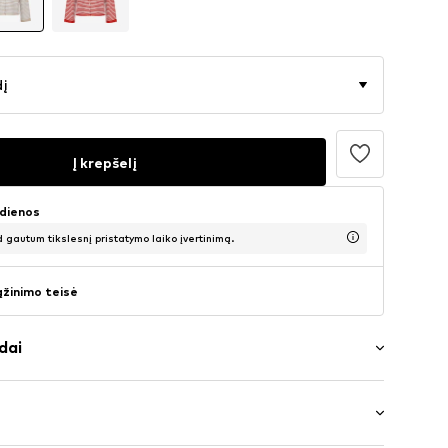
dį
Į krepšelį
 dienos
d gautum tikslesnį pristatymo laiko įvertinimą.
ąžinimo teisė
dai
iai
 iškirptė