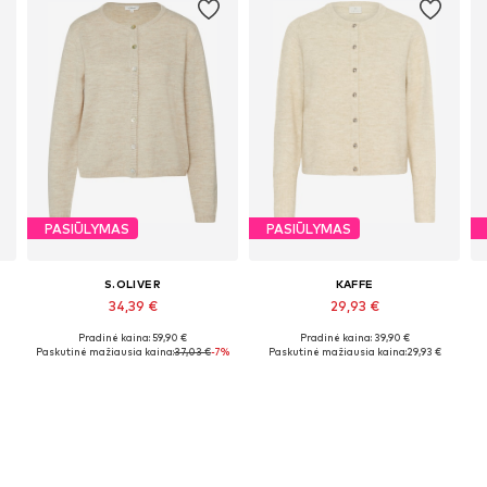
PASIŪLYMAS
PASIŪLYMAS
S.OLIVER
KAFFE
34,39 €
29,93 €
Pradinė kaina: 59,90 €
Pradinė kaina: 39,90 €
Galimi dydžiai: XS, S, M, XL
Galimi dydžiai: XS, S, L, XL, XXL
Paskutinė mažiausia kaina:
37,03 €
-7%
Paskutinė mažiausia kaina:
29,93 €
Į krepšelį
Į krepšelį