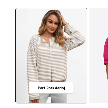
Peržiūrėk derinį