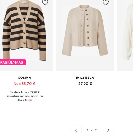
PASIŪLYMAS
COMMA
IMILY BELA
Nuo 35,70 €
47,90 €
Pradinė kaina: 89,90 €
Galimi dydžiai: XS, S, L, XL, XXL, XXXL
Galimi dydžiai: S, L, XL
Paskutinė mažiausia kaina:
38,94 €
-8%
Į krepšelį
Į krepšelį
1
/
2