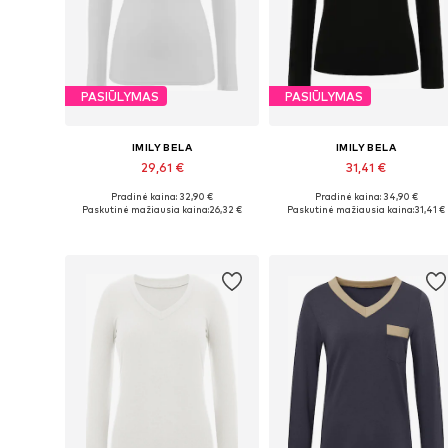
PASIŪLYMAS
PASIŪLYMAS
IMILY BELA
IMILY BELA
29,61 €
31,41 €
Pradinė kaina: 32,90 €
Pradinė kaina: 34,90 €
Galimi dydžiai: S, M, L, XL
Galimi dydžiai: S, M, L, XL
Paskutinė mažiausia kaina:
26,32 €
Paskutinė mažiausia kaina:
31,41 €
Į krepšelį
Į krepšelį