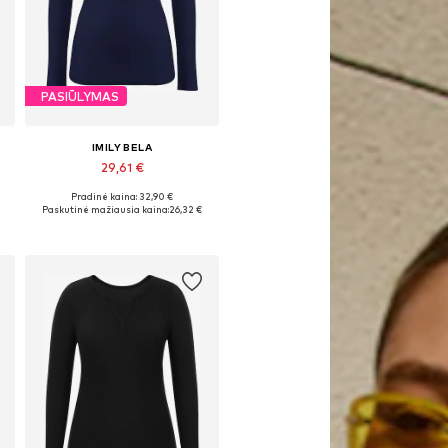
PASIŪLYMAS
IMILY BELA
29,61 €
Pradinė kaina: 32,90 €
Galimi dydžiai: S, M, L, XL
Paskutinė mažiausia kaina:
26,32 €
Į krepšelį