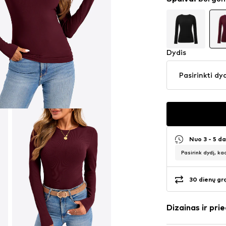
Dydis
Pasirinkti dy
Nuo 3 - 5 d
Pasirink dydį, ka
30 dienų gr
Dizainas ir prie