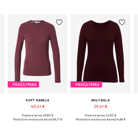
PASIŪLYMAS
PASIŪLYMAS
SOFT REBELS
IMILY BELA
40,41 €
29,61 €
Pradinė kaina: 49,90 €
Pradinė kaina: 32,90 €
Galimi dydžiai: XS, S, M, L, XL, XXL
Galimi dydžiai: S, M, L, XL
Paskutinė mažiausia kaina:
38,17 €
Paskutinė mažiausia kaina:
24,68 €
Į krepšelį
Į krepšelį