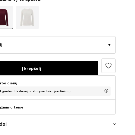
dį
Į krepšelį
arbo dienų
d gautum tikslesnį pristatymo laiko įvertinimą.
ąžinimo teisė
dai