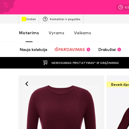
0
Outlet
Kontaktai ir pagalba
Moterims
Vyrams
Vaikams
Nauja kolekcija
IŠPARDAVIMAS
Drabužiai
NEMOKAMAS PRISTATYMAS* IR GRĄŽINIMAS
Beveik iš