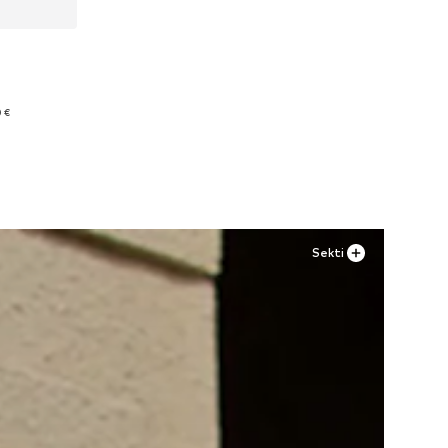
4, 56
 €
Sekti