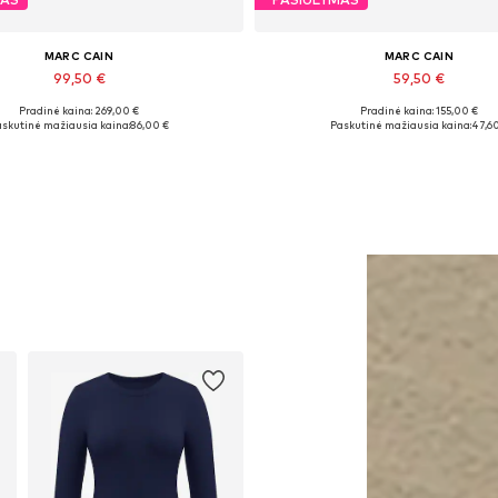
MARC CAIN
MARC CAIN
99,50 €
59,50 €
Pradinė kaina: 269,00 €
Pradinė kaina: 155,00 €
Galimi dydžiai: 36, 38, 40, 46
Galimi dydžiai: 44, 46, 48, 50, 5
skutinė mažiausia kaina:
86,00 €
Paskutinė mažiausia kaina:
47,60
Į krepšelį
Į krepšelį