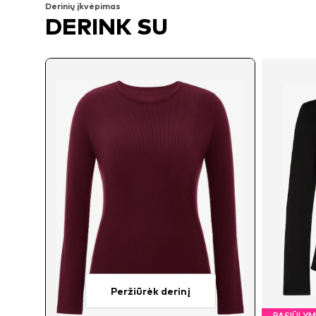
Derinių įkvėpimas
DERINK SU
Peržiūrėk derinį
PASIŪLY