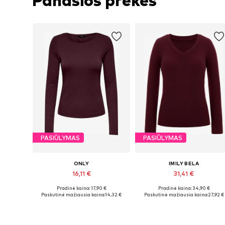
Panašios prekės
PASIŪLYMAS
PASIŪLYMAS
ONLY
IMILY BELA
16,11 €
31,41 €
Pradinė kaina: 17,90 €
Pradinė kaina: 34,90 €
Galimi dydžiai: XS, S, M, L, XL
Galimi dydžiai: S, M, L, XL
Paskutinė mažiausia kaina:
14,32 €
Paskutinė mažiausia kaina:
27,92 €
Į krepšelį
Į krepšelį