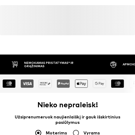
NEMOKAMAS PRISTATYMAS* IR
APMOKĖ
GRĄŽINIMAS
Nieko nepraleisk!
Užsiprenumeruok naujienlaiškį ir gauk išskirtinius
pasiūlymus
Moterims
Vyrams