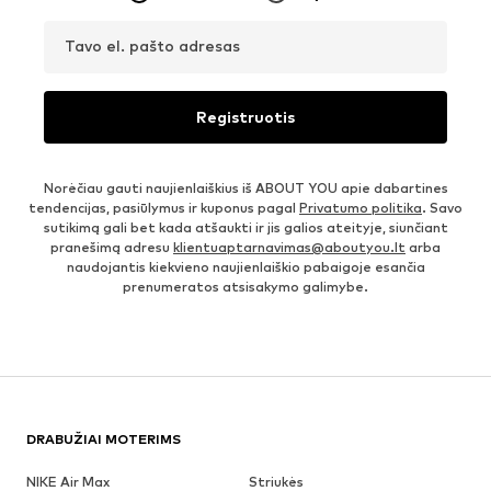
Tavo el. pašto adresas
Registruotis
Norėčiau gauti naujienlaiškius iš ABOUT YOU apie dabartines
tendencijas, pasiūlymus ir kuponus pagal
Privatumo politika
. Savo
sutikimą gali bet kada atšaukti ir jis galios ateityje, siunčiant
pranešimą adresu
klientuaptarnavimas@aboutyou.lt
arba
naudojantis kiekvieno naujienlaiškio pabaigoje esančia
prenumeratos atsisakymo galimybe.
DRABUŽIAI MOTERIMS
NIKE Air Max
Striukės