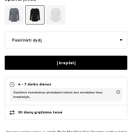
Pasirinkti dydį
Į krepšelį
4 - 7 darbo dienos
Galutinis numatomas pristatymo laikas bus nurodytas tavo
krepšelyje.
30 dienų grąžinimo teisė
iai ilgomis rankovėmis
Imily Bela Marškinėliai ilgomis rankovėmis