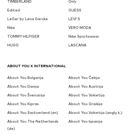
TIMBERLAND
Only
Edited
GUESS
LeGer by Lena Gercke
LEVI'S
Nike
VERO MODA
TOMMY HILFIGER
Nike Sportswear
HUGO
LASCANA
ABOUT YOU X INTERNATIONAL
About You Bulgarija
About You Čekija
About You Danija
About You Austrija
About You Šveicarija
About You Vokietija
About You Kipras
About You Graikija
About You Switzerland (en)
About You Vokietija (anglų k.)
About You The Netherlands
About You Ispanija
(de)