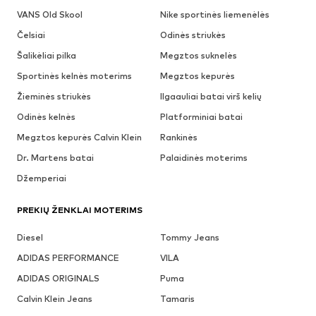
VANS Old Skool
Nike sportinės liemenėlės
Čelsiai
Odinės striukės
Šalikėliai pilka
Megztos suknelės
Sportinės kelnės moterims
Megztos kepurės
Žieminės striukės
Ilgaauliai batai virš kelių
Odinės kelnės
Platforminiai batai
Megztos kepurės Calvin Klein
Rankinės
Dr. Martens batai
Palaidinės moterims
Džemperiai
PREKIŲ ŽENKLAI MOTERIMS
Diesel
Tommy Jeans
ADIDAS PERFORMANCE
VILA
ADIDAS ORIGINALS
Puma
Calvin Klein Jeans
Tamaris