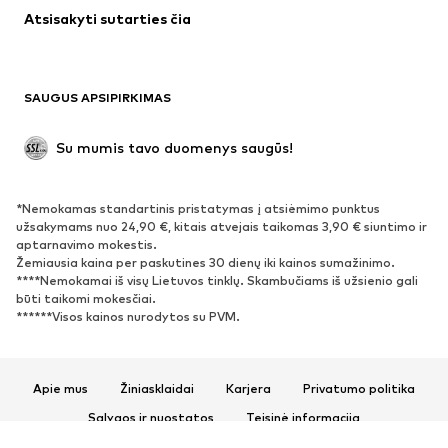
Atsisakyti sutarties čia
Paltai
Sijonai
Maudymosi drabužiai
Džemperiai
Švarkai
Kombinezonai
SAUGUS APSIPIRKIMAS
Dideli dydžiai
Drabužiai nėščiosioms
Proginiai
Išskirtiniai
Su mumis tavo duomenys saugūs!
Antrinis panaudojimas
*Nemokamas standartinis pristatymas į atsiėmimo punktus
BATAI
užsakymams nuo 24,90 €, kitais atvejais taikomas 3,90 € siuntimo ir
aptarnavimo mokestis.
Naujienos
Šiuo metu paklausu
Žemiausia kaina per paskutines 30 dienų iki kainos sumažinimo.
****Nemokamai iš visų Lietuvos tinklų. Skambučiams iš užsienio gali
Sportbačiai
Aulinukai
būti taikomi mokesčiai.
Batai su kulniukais
Auliniai batai
******Visos kainos nurodytos su PVM.
Basutės ir šlepetės
Bateliai
Sportiniai batai
Balerinos
Apie mus
Žiniasklaidai
Karjera
Privatumo politika
Įsispiriami bateliai
Šlepetės
Sąlygos ir nuostatos
Teisinė informacija
Išskirtiniai
Prieinamumas
Produkto sauga