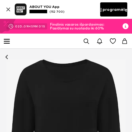
ABOUT YOU App
Į programėlę
(152 700)
Finalinis vasaros išpardavimas:
02
D.
09
H
59
M
00
S
Pasiūlymai su nuolaida iki 60%