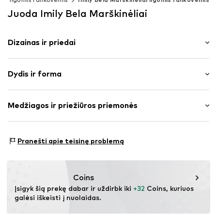
Juoda Imily Bela Marškinėliai
Dizainas ir priedai
Mišinys
Dydis ir forma
plonas trikotažas
Apskrita kaklo iškirptė
Rankovės ilgis: ilgomis rankovėmis
Pailginta užpakalinė dalis
Medžiagos ir priežiūros priemonės
Ilgis: Normalaus ilgio
Kišenė ant krūtinės
Pritaikomumas: Laisva forma
To paties tono atspalvių siūlės
Medžiaga: 95% Medvilnė, 5% Elastanas
Minkšta tekstūra
Dydžių lentelė
Pranešti apie teisinę problemą
Kilmės šalis: Kinija
Prekės Nr.
IBE0222003000001
Coins
Įsigyk šią prekę dabar ir uždirbk iki 
+32
 Coins, kuriuos 
galėsi iškeisti į nuolaidas.