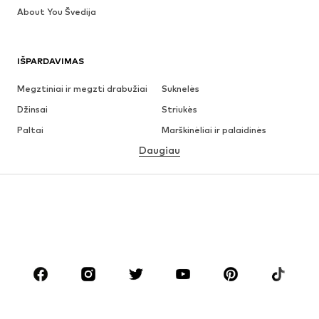
About You Švedija
IŠPARDAVIMAS
Megztiniai ir megzti drabužiai
Suknelės
Džinsai
Striukės
Paltai
Marškinėliai ir palaidinės
Daugiau
Kelnės
Apatiniai
Sijonai
Palaidinės ir tunikos
Džemperiai
Švarkai
Maudymosi drabužiai
Kombinezonai
Dideli dydžiai
Drabužiai nėščiosioms
Batai
Sportas
Aksesuarai
Premium
DRABUŽIAI