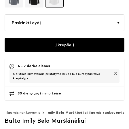
Pasirinkti dydį
Į krepšelį
4 - 7 darbo dienos
Galutinis numatomas pristatymo laikas bus nurodytas tavo
krepšelyje.
30 dienų grąžinimo teisė
iai ilgomis rankovėmis
Imily Bela Marškinėliai ilgomis rankovėmis
Balta Imily Bela Marškinėliai