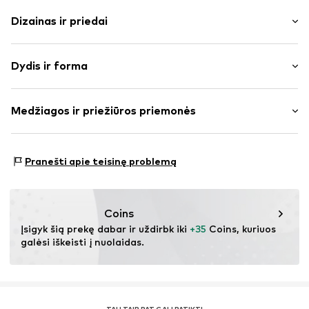
Dizainas ir priedai
Mišinys
Dydis ir forma
plonas trikotažas
Apskrita kaklo iškirptė
Rankovės ilgis: ilgomis rankovėmis
Pailginta užpakalinė dalis
Medžiagos ir priežiūros priemonės
Ilgis: Normalaus ilgio
Kišenė ant krūtinės
Pritaikomumas: Laisva forma
Minkšta tekstūra
Medžiaga: 95% Medvilnė, 5% Elastanas
Dydžių lentelė
Pranešti apie teisinę problemą
Prekės Nr.
IBE0222001000001
Coins
Įsigyk šią prekę dabar ir uždirbk iki 
+35
 Coins, kuriuos 
galėsi iškeisti į nuolaidas.
TAU TAIP PAT GALI PATIKTI