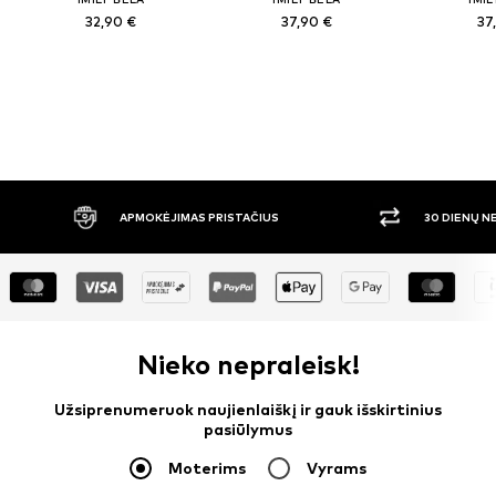
32,90 €
37,90 €
37
APMOKĖJIMAS PRISTAČIUS
30 DIENŲ 
Nieko nepraleisk!
Užsiprenumeruok naujienlaiškį ir gauk išskirtinius
pasiūlymus
Moterims
Vyrams