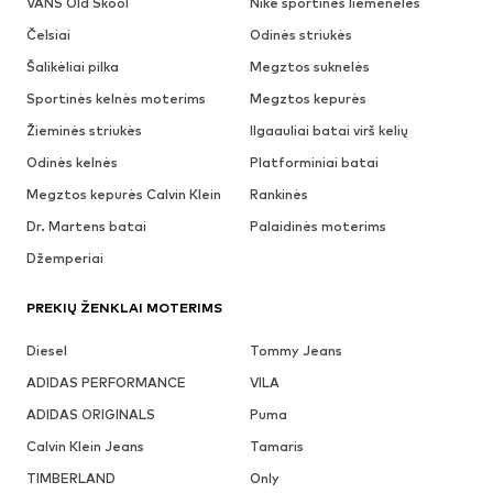
VANS Old Skool
Nike sportinės liemenėlės
Čelsiai
Odinės striukės
Šalikėliai pilka
Megztos suknelės
Sportinės kelnės moterims
Megztos kepurės
Žieminės striukės
Ilgaauliai batai virš kelių
Odinės kelnės
Platforminiai batai
Megztos kepurės Calvin Klein
Rankinės
Dr. Martens batai
Palaidinės moterims
Džemperiai
PREKIŲ ŽENKLAI MOTERIMS
Diesel
Tommy Jeans
ADIDAS PERFORMANCE
VILA
ADIDAS ORIGINALS
Puma
Calvin Klein Jeans
Tamaris
TIMBERLAND
Only