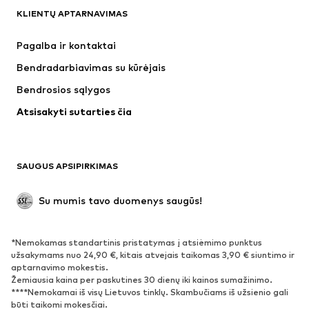
KLIENTŲ APTARNAVIMAS
Naujienos
Šiuo metu paklausu
Suknelės
Džinsai
Pagalba ir kontaktai
Marškinėliai ir palaidinės
Kelnės
Bendradarbiavimas su kūrėjais
Striukės
Megztiniai ir megzti drabužiai
Bendrosios sąlygos
Apatiniai
Palaidinės ir tunikos
Atsisakyti sutarties čia
Paltai
Sijonai
Maudymosi drabužiai
Džemperiai
Švarkai
Kombinezonai
SAUGUS APSIPIRKIMAS
Dideli dydžiai
Drabužiai nėščiosioms
Proginiai
Išskirtiniai
Su mumis tavo duomenys saugūs!
Antrinis panaudojimas
*Nemokamas standartinis pristatymas į atsiėmimo punktus
BATAI
užsakymams nuo 24,90 €, kitais atvejais taikomas 3,90 € siuntimo ir
aptarnavimo mokestis.
Naujienos
Šiuo metu paklausu
Žemiausia kaina per paskutines 30 dienų iki kainos sumažinimo.
****Nemokamai iš visų Lietuvos tinklų. Skambučiams iš užsienio gali
Sportbačiai
Aulinukai
būti taikomi mokesčiai.