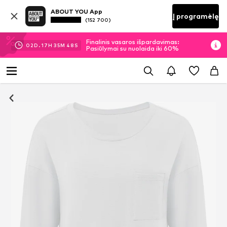
ABOUT YOU App
Į programėlę
(152 700)
Finalinis vasaros išpardavimas:
02
D.
17
H
35
M
48
S
Pasiūlymai su nuolaida iki 60%