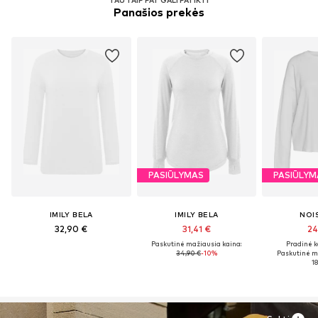
Panašios prekės
PASIŪLYMAS
PASIŪLYM
IMILY BELA
IMILY BELA
NOI
32,90 €
31,41 €
24
Paskutinė mažiausia kaina:
Pradinė k
34,90 €
-10%
Paskutinė m
18