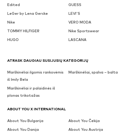
Edited
GUESS
LeGer by Lena Gercke
LEVI'S
Nike
VERO MODA
TOMMY HILFIGER
Nike Sportswear
HUGO
LASCANA
ATRASK DAUGIAU SUSIJUSIŲ KATEGORIJŲ
Marškinėliai ilgomis rankovėmis
Marškinėliai, spalva – balta
iš Imily Bela
Marškinėliai ir palaidinės iš
plonas trikotažas
ABOUT YOU X INTERNATIONAL
About You Bulgarija
About You Čekija
About You Danija
About You Austrija