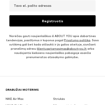
Tavo el. pašto adresas
Registruotis
Norėčiau gauti naujienlaiškius iš ABOUT YOU apie dabartines
tendencijas, pasiūlymus ir kuponus pagal
Privatumo politika
. Savo
sutikimą gali bet kada atšaukti ir jis galios ateityje, siunčiant
pranešimą adresu
klientuaptarnavimas@aboutyou.lt
arba
naudojantis kiekvieno naujienlaiškio pabaigoje esančia
prenumeratos atsisakymo galimybe.
DRABUŽIAI MOTERIMS
NIKE Air Max
Striukės