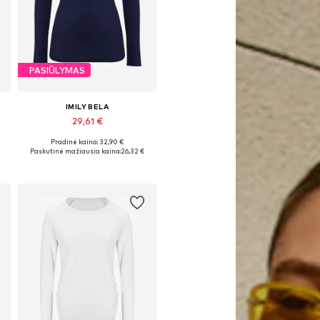
PASIŪLYMAS
IMILY BELA
29,61 €
Pradinė kaina: 32,90 €
Galimi dydžiai: S, M, L, XL
Paskutinė mažiausia kaina:
26,32 €
Į krepšelį