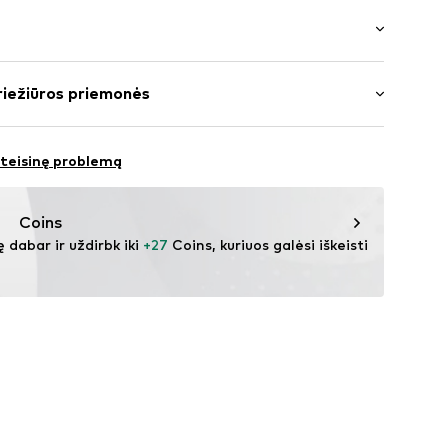
ažas
rptė
s: ilgomis rankovėmis
pvadas / kraštas
riežiūros priemonės
us ilgio
ūra
: Įprastas prigludimas
136002000001
oliesteris – PES, 18% Viskozė, 5% Elastanas
 teisinę problemą
Coins
ę dabar ir uždirbk iki 
+27
 Coins, kuriuos galėsi iškeisti 