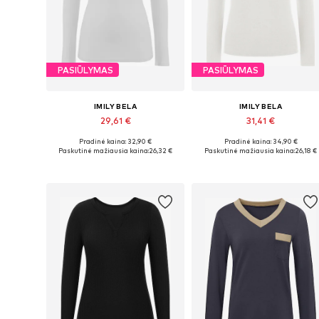
PASIŪLYMAS
PASIŪLYMAS
IMILY BELA
IMILY BELA
29,61 €
31,41 €
Pradinė kaina: 32,90 €
Pradinė kaina: 34,90 €
Galimi dydžiai: S, M, L, XL
Galimi dydžiai: S, M, L, XL
Paskutinė mažiausia kaina:
26,32 €
Paskutinė mažiausia kaina:
26,18 €
Į krepšelį
Į krepšelį