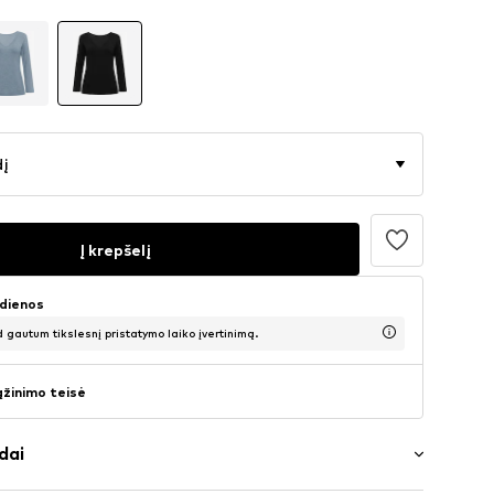
dį
Į krepšelį
 dienos
d gautum tikslesnį pristatymo laiko įvertinimą.
ąžinimo teisė
dai