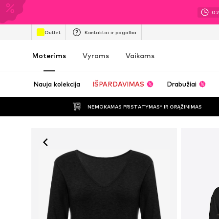
0
Outlet
Kontaktai ir pagalba
Moterims
Vyrams
Vaikams
Nauja kolekcija
IŠPARDAVIMAS
Drabužiai
NEMOKAMAS PRISTATYMAS* IR GRĄŽINIMAS