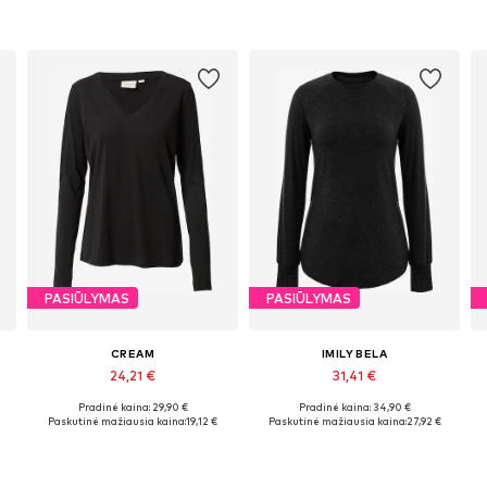
PASIŪLYMAS
PASIŪLYMAS
CREAM
IMILY BELA
24,21 €
31,41 €
Pradinė kaina: 29,90 €
Pradinė kaina: 34,90 €
Galimi dydžiai: XS, S, M, L, XL, XXL
Galimi dydžiai: M, L, XL, XXL
Paskutinė mažiausia kaina:
19,12 €
Paskutinė mažiausia kaina:
27,92 €
Į krepšelį
Į krepšelį