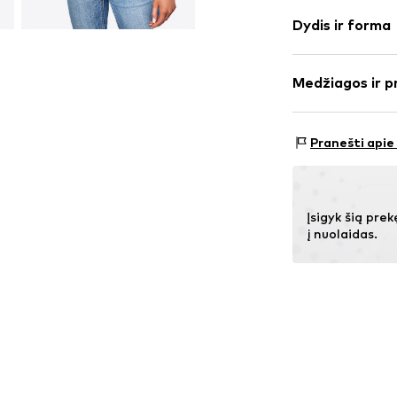
Vienspalvis
Dydis ir forma
plonas trikot
V formos iški
Rankovės ilgi
Dygsniuotas a
Medžiagos ir p
Ilgis: Normala
Minkšta tekst
Pritaikomumas
Prekės Nr.
IBE0
Medžiaga: 77% P
Dydžių lentelė
Pranešti apie
Įsigyk šią prek
į nuolaidas.