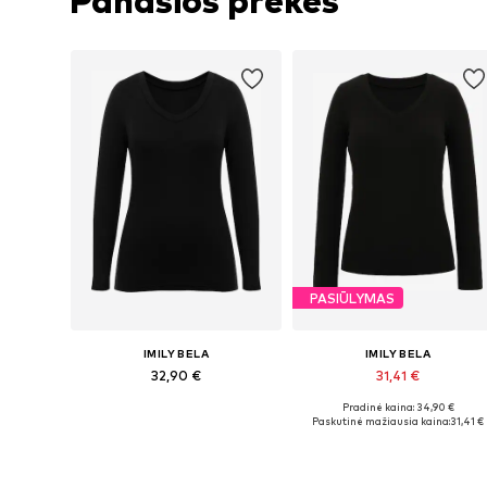
Panašios prekės
PASIŪLYMAS
IMILY BELA
IMILY BELA
32,90 €
31,41 €
Pradinė kaina: 34,90 €
Galimi dydžiai: S, M, L, XL
Galimi dydžiai: S, M, L, XL
Paskutinė mažiausia kaina:
31,41 €
Į krepšelį
Į krepšelį