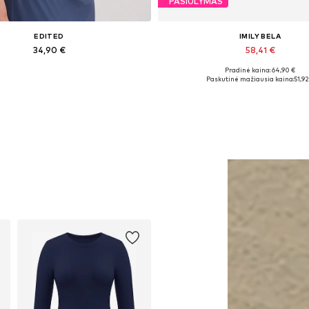
PASIŪLYMAS
EDITED
IMILY BELA
34,90 €
58,41 €
Pradinė kaina: 64,90 €
Galimi dydžiai: 1
Galimi dydžiai: 26-27, 27-28, 2
Paskutinė mažiausia kaina:
51,92
Į krepšelį
Į krepšelį