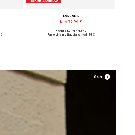
IŠPARDAVIMAS
LASCANA
Nuo 39,99 €
Pradinė kaina: 44,99 €
8-29
Galimi dydžiai: 35 Normalaus dyždio, 36 Normalaus dyždio, 43 Normalaus dyždio
 €
Paskutinė mažiausia kaina:
31,99 €
Į krepšelį
Sekti