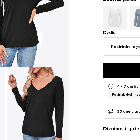
Dydis
Pasirinkti dy
4 - 7 darbo
Pasirink dydį, ka
30 dienų gr
Dizainas ir prie