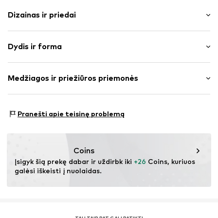
Dizainas ir priedai
Vienspalvis
Dydis ir forma
plonas trikotažas
Drapiruotas / rauktas
Rankovės ilgis: ketvirčio ilgio rankovės
Dygsniuotas apvadas / kraštas
Medžiagos ir priežiūros priemonės
Ilgis: Normalaus ilgio
Odai nekenksminga medžiaga
Pritaikomumas: Siauras prigludimas
Prekės Nr.
IBE0598002000001
Medžiaga: 61% Poliesteris – PES, 33% Viskozė, 6%
Dydžių lentelė
Pranešti apie teisinę problemą
Elastanas
Coins
Įsigyk šią prekę dabar ir uždirbk iki 
+26
 Coins, kuriuos 
galėsi iškeisti į nuolaidas.
TAU TAIP PAT GALI PATIKTI