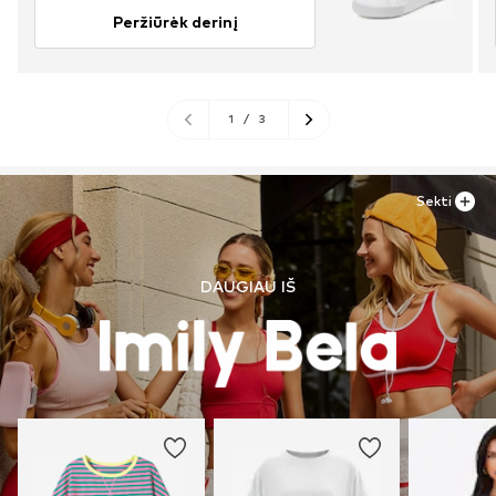
Peržiūrėk derinį
1
/
3
Sekti
DAUGIAU IŠ