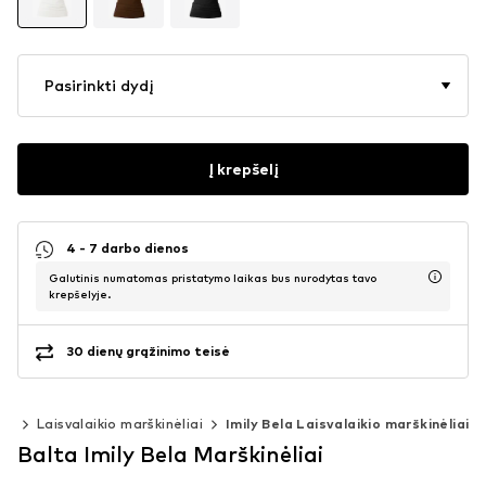
Pasirinkti dydį
Į krepšelį
4 - 7 darbo dienos
Galutinis numatomas pristatymo laikas bus nurodytas tavo
krepšelyje.
30 dienų grąžinimo teisė
iai
Laisvalaikio marškinėliai
Imily Bela Laisvalaikio marškinėliai
Balta Imily Bela Marškinėliai