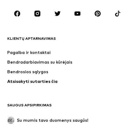
Batai
Sportas
Aksesuarai
Premium
DRABUŽIAI
KLIENTŲ APTARNAVIMAS
Naujienos
Šiuo metu paklausu
Suknelės
Džinsai
Pagalba ir kontaktai
Marškinėliai ir palaidinės
Kelnės
Bendradarbiavimas su kūrėjais
Striukės
Megztiniai ir megzti drabužiai
Bendrosios sąlygos
Apatiniai
Palaidinės ir tunikos
Atsisakyti sutarties čia
Paltai
Sijonai
Maudymosi drabužiai
Džemperiai
Švarkai
Kombinezonai
SAUGUS APSIPIRKIMAS
Dideli dydžiai
Drabužiai nėščiosioms
Proginiai
Išskirtiniai
Su mumis tavo duomenys saugūs!
Antrinis panaudojimas