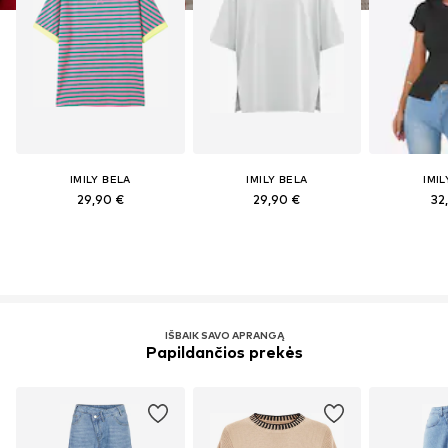
IMILY BELA
IMILY BELA
IMIL
29,90 €
29,90 €
32
IŠBAIK SAVO APRANGĄ
Papildančios prekės