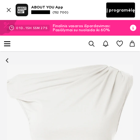
ABOUT YOU App
Į programėlę
(152 700)
Finalinis vasaros išpardavimas:
01
D.
15
H
55
M
26
S
Pasiūlymai su nuolaida iki 60%