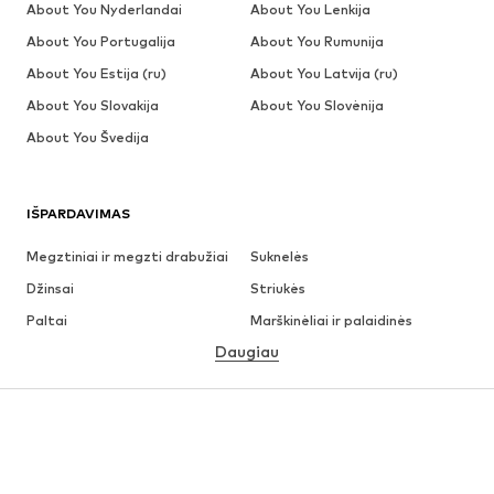
About You Nyderlandai
About You Lenkija
About You Portugalija
About You Rumunija
About You Estija (ru)
About You Latvija (ru)
About You Slovakija
About You Slovėnija
About You Švedija
IŠPARDAVIMAS
Megztiniai ir megzti drabužiai
Suknelės
Džinsai
Striukės
Paltai
Marškinėliai ir palaidinės
Daugiau
Kelnės
Apatiniai
Sijonai
Palaidinės ir tunikos
Džemperiai
Švarkai
Maudymosi drabužiai
Kombinezonai
Dideli dydžiai
Drabužiai nėščiosioms