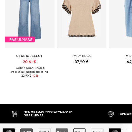
PASIŪLYMAS
STUDIOSELECT
IMILY BELA
IMIL
20,61 €
37,90 €
64
Pradinė kaina: 32,90 €
Paskutinė mažiausia kaina:
22,90 €
-10%
APMOKĖJIMAS PRISTAČIUS
30 DIE