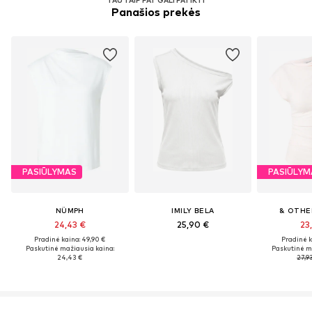
Panašios prekės
PASIŪLYMAS
PASIŪLYM
NÜMPH
IMILY BELA
& OTHE
24,43 €
25,90 €
23
Pradinė kaina: 49,90 €
Pradinė k
Paskutinė mažiausia kaina:
Paskutinė m
24,43 €
27,9