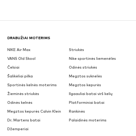
DRABUŽIAI MOTERIMS
NIKE Air Max
Striukės
VANS Old Skool
Nike sportinės liemenėlės
Čelsiai
Odinės striukės
Šalikėliai pilka
Megztos suknelės
Sportinės kelnės moterims
Megztos kepurės
Žieminės striukės
Ilgaauliai batai virš kelių
Odinės kelnės
Platforminiai batai
Megztos kepurės Calvin Klein
Rankinės
Dr. Martens batai
Palaidinės moterims
Džemperiai