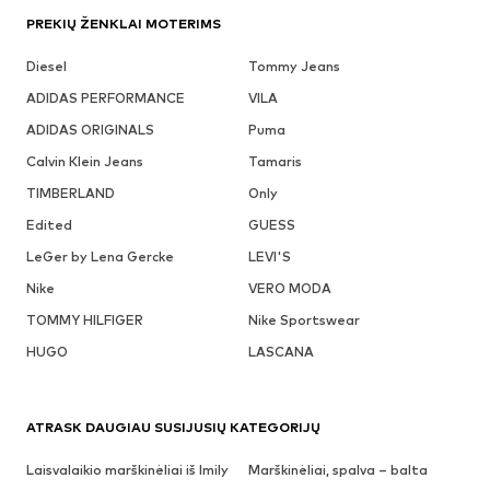
PREKIŲ ŽENKLAI MOTERIMS
Diesel
Tommy Jeans
ADIDAS PERFORMANCE
VILA
ADIDAS ORIGINALS
Puma
Calvin Klein Jeans
Tamaris
TIMBERLAND
Only
Edited
GUESS
LeGer by Lena Gercke
LEVI'S
Nike
VERO MODA
TOMMY HILFIGER
Nike Sportswear
HUGO
LASCANA
ATRASK DAUGIAU SUSIJUSIŲ KATEGORIJŲ
Laisvalaikio marškinėliai iš Imily
Marškinėliai, spalva – balta