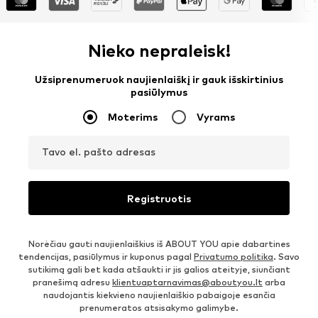
Nieko nepraleisk!
Užsiprenumeruok naujienlaiškį ir gauk išskirtinius
pasiūlymus
Moterims
Vyrams
Tavo el. pašto adresas
Registruotis
Norėčiau gauti naujienlaiškius iš ABOUT YOU apie dabartines
tendencijas, pasiūlymus ir kuponus pagal
Privatumo politika
. Savo
sutikimą gali bet kada atšaukti ir jis galios ateityje, siunčiant
pranešimą adresu
klientuaptarnavimas@aboutyou.lt
arba
naudojantis kiekvieno naujienlaiškio pabaigoje esančia
prenumeratos atsisakymo galimybe.